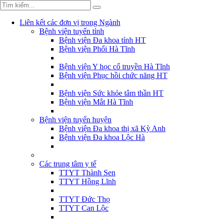
Liên kết các đơn vị trong Ngành
Bệnh viện tuyến tỉnh
Bệnh viện Đa khoa tỉnh HT
Bệnh viện Phổi Hà Tĩnh
Bệnh viện Y học cổ truyền Hà Tĩnh
Bệnh viện Phục hồi chức năng HT
Bệnh viện Sức khỏe tâm thần HT
Bệnh viện Mắt Hà Tĩnh
Bệnh viện tuyến huyện
Bệnh viện Đa khoa thị xã Kỳ Anh
Bệnh viện Đa khoa Lộc Hà
Các trung tâm y tế
TTYT Thành Sen
TTYT Hồng Lĩnh
TTYT Đức Thọ
TTYT Can Lộc