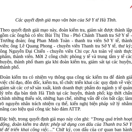
Các quyết định giả mạo văn bản của Sở Y tế Hà Tĩnh.
Theo quyết định giải mạo này, đoàn kiểm tra, giám sát được thành lập
gồm các ông/bà có tên: Bùi Thị Thu - Phó Chánh Thanh tra Sở Y tế -
Trưởng đoàn; ông Phan Minh Toàn - thanh tra viên Sở Y tế, thành
viên; ông Lê Quang Phong - chuyên viên Thanh tra Sở Y tế, thư ký;
ông Nguyễn Đại Chiến - chuyên viên Chi cục An toàn vệ sinh thực
phẩm, thành viên. Mời 2 công chức phòng y tế và trung tâm y tế các
huyện, thành phố tham gia khi đoàn kiểm tra, giám sát tại các huyện,
thành phố.
Đoàn kiểm tra có nhiệm vụ thông qua công tác kiểm tra để đánh giá
việc chỉ đạo, đôn đốc, kiểm tra, tổ chức triển khai các quy định về việc
giám sát các cơ sở sản xuất, kinh doanh thực phẩm do ngành y tế quản
lý trên địa bàn tỉnh Hà Tĩnh tại các huyện, thành phố; kịp thời chấn
chỉnh những thiếu sót, những hạn chế, những vấn đề còn bất cập; làm
rõ nguyên nhân trách nhiệm cụ thể, kiến nghị biện pháp xử lý nhằm
nâng cao hiệu quả công tác bảo đảm ATTP.
Đặc biệt, trong quyết định giả mạo này còn ghi:
“Trong quá trình hoạ
động, đoàn kiểm tra được phép sử dụng con dấu của Thanh tra Sở Y
tế để triển khai công việc…
” Chữ ký, con dấu của cơ quan ban hàn