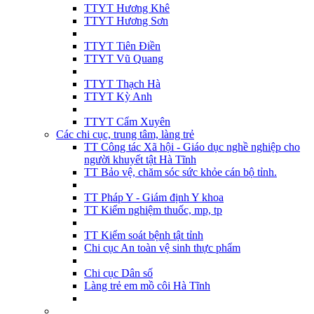
TTYT Hương Khê
TTYT Hương Sơn
TTYT Tiên Điền
TTYT Vũ Quang
TTYT Thạch Hà
TTYT Kỳ Anh
TTYT Cẩm Xuyên
Các chi cục, trung tâm, làng trẻ
TT Công tác Xã hội - Giáo dục nghề nghiệp cho
người khuyết tật Hà Tĩnh
TT Bảo vệ, chăm sóc sức khỏe cán bộ tỉnh.
TT Pháp Y - Giám định Y khoa
TT Kiểm nghiệm thuốc, mp, tp
TT Kiểm soát bệnh tật tỉnh
Chi cục An toàn vệ sinh thực phẩm
Chi cục Dân số
Làng trẻ em mồ côi Hà Tĩnh