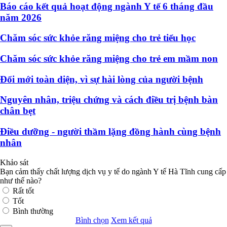
Báo cáo kết quả hoạt động ngành Y tế 6 tháng đầu
năm 2026
Chăm sóc sức khỏe răng miệng cho trẻ tiểu học
Chăm sóc sức khỏe răng miệng cho trẻ em mầm non
Đổi mới toàn diện, vì sự hài lòng của người bệnh
Nguyên nhân, triệu chứng và cách điều trị bệnh bàn
chân bẹt
Điều dưỡng - người thầm lặng đồng hành cùng bệnh
nhân
Khảo sát
Bạn cảm thấy chất lượng dịch vụ y tế do ngành Y tế Hà Tĩnh cung cấp
như thế nào?
Rất tốt
Tốt
Bình thường
Bình chọn
Xem kết quả