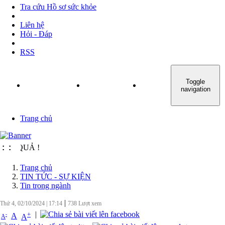
Tra cứu Hồ sơ sức khỏe
Liên hệ
Hỏi - Đáp
RSS
Toggle
TRANG CHỦ
GIỚI THIỆU
TIN TỨC - SỰ KIỆN
navigation
Trang chủ
U QUẢ !
:
:
Trang chủ
TIN TỨC - SỰ KIỆN
Tin trong ngành
|
Thứ 4, 02/10/2024
|
17:14
738
Lượt xem
|
+
-
A
A
A