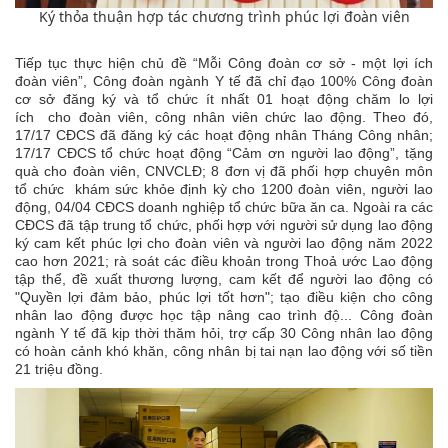
Ký thỏa thuận hợp tác chương trình phúc lợi đoàn viên
Tiếp tục thực hiện chủ đề “Mỗi Công đoàn cơ sở - một lợi ích
đoàn viên”, Công đoàn ngành Y tế đã chỉ đạo 100% Công đoàn
cơ sở đăng ký và tổ chức ít nhất 01 hoạt động chăm lo lợi
ích cho đoàn viên, công nhân viên chức lao động. Theo đó,
17/17 CĐCS đã đăng ký các hoạt động nhân Tháng Công nhân;
17/17 CĐCS tổ chức hoạt động “Cảm ơn người lao động”, tặng
quà cho đoàn viên, CNVCLĐ; 8 đơn vị đã phối hợp chuyên môn
tổ chức khám sức khỏe định kỳ cho 1200 đoàn viên, người lao
động, 04/04 CĐCS doanh nghiệp tổ chức bữa ăn ca. Ngoài ra các
CĐCS đã tập trung tổ chức, phối hợp với người sử dụng lao động
ký cam kết phúc lợi cho đoàn viên và người lao động năm 2022
cao hơn 2021; rà soát các điều khoản trong Thoả ước Lao động
tập thể, đề xuất thương lượng, cam kết để người lao động có
"Quyền lợi đảm bảo, phúc lợi tốt hơn"; tạo điều kiện cho công
nhân lao động được học tập nâng cao trình độ... Công đoàn
ngành Y tế đã kịp thời thăm hỏi, trợ cấp 30 Công nhân lao động
có hoàn cảnh khó khăn, công nhân bị tai nạn lao động với số tiền
21 triệu đồng.