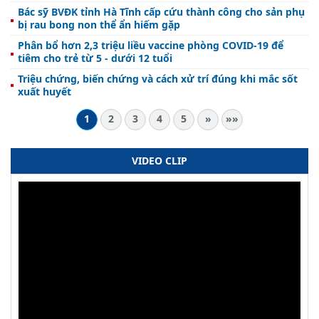
Bác sỹ BVĐK tỉnh Hà Tĩnh cấp cứu thành công cho sản phụ
bị rau bong non thể ẩn hiếm gặp
Phân bổ hơn 2,3 triệu liều vaccine phòng COVID-19 để
tiêm cho trẻ từ 5 - dưới 12 tuổi
Triệu chứng, biến chứng và cách xử trí đúng khi mắc sốt
xuất huyết
1
2
3
4
5
»
»»
VIDEO CLIP