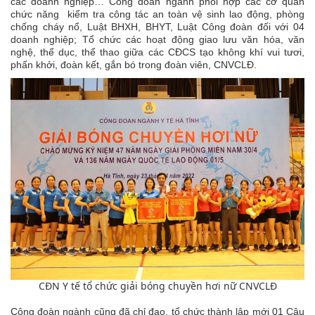
các doanh nghiệp… Công đoàn ngành phối hợp các cơ quan
chức năng kiểm tra công tác an toàn vệ sinh lao động, phòng
chống cháy nổ, Luật BHXH, BHYT, Luật Công đoàn đối với 04
doanh nghiệp; Tổ chức các hoạt động giao lưu văn hóa, văn
nghệ, thể dục, thể thao giữa các CĐCS tạo không khí vui tươi,
phấn khởi, đoàn kết, gắn bó trong đoàn viên, CNVCLĐ.
CĐN Y tế tổ chức giải bóng chuyền hơi nữ CNVCLĐ
Công đoàn ngành cũng đã chỉ đạo, tổ chức thành lập mới 01 Câu