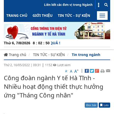
Liên kết các đơn vị trong Ngành
TRANG CHỦ
GIỚI THIỆU
TIN TỨC - SỰ KIỆN
HOẠT ĐỘN
Toggle
naviga
CHUY
Thứ 6, 7/8/2026
8
:
02
:
51
Trang chủ
TIN TỨC - SỰ KIỆN
Tin trong ngành
|
Thứ 2, 16/05/2022
|
09:31
1152
Lượt xem
+
|
A
-
A
A
Công đoàn ngành Y tế Hà Tĩnh -
Nhiều hoạt động thiết thực hưởng
ứng "Tháng Công nhân"
Đọc bài
Lưu