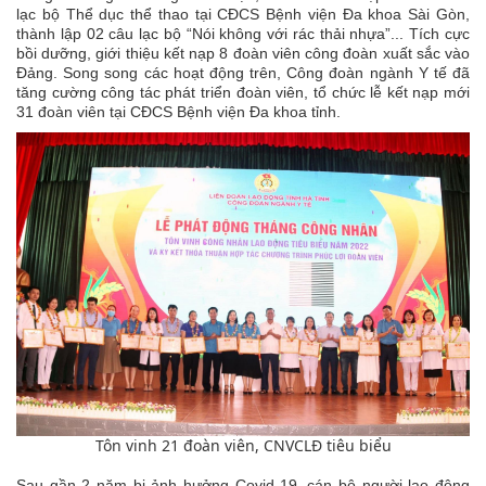
lạc bộ Thể dục thể thao tại CĐCS Bệnh viện Đa khoa Sài Gòn,
thành lập 02 câu lạc bộ “Nói không với rác thải nhựa”... Tích cực
bồi dưỡng, giới thiệu kết nạp 8 đoàn viên công đoàn xuất sắc vào
Đảng. Song song các hoạt động trên, Công đoàn ngành Y tế đã
tăng cường công tác phát triển đoàn viên, tổ chức lễ kết nạp mới
31 đoàn viên tại CĐCS Bệnh viện Đa khoa tỉnh.
Tôn vinh 21
đoàn viên, CNVCLĐ tiêu biểu
Sau gần 2 năm bị ảnh hưởng Covid-19, cán bộ người lao động