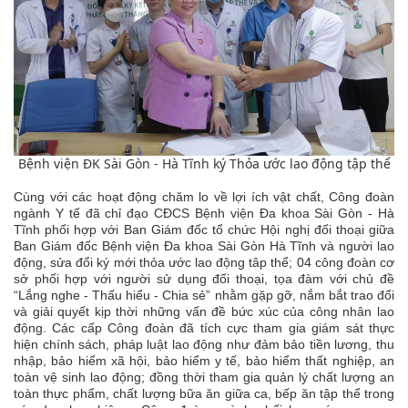
Bệnh viện ĐK Sài Gòn - Hà Tĩnh ký Thỏa ước lao động tập thể
Cùng với các hoạt động chăm lo về lợi ích vật chất, Công đoàn
ngành Y tế đã chỉ đạo CĐCS Bệnh viện Đa khoa Sài Gòn - Hà
Tĩnh phối hợp với Ban Giám đốc tổ chức Hội nghị đối thoại giữa
Ban Giám đốc Bệnh viện Đa khoa Sài Gòn Hà Tĩnh và người lao
động, sửa đổi ký mới thỏa ước lao động tâp thể; 04 công đoàn cơ
sở phối hợp với người sử dụng đối thoại, tọa đàm với chủ đề
“Lắng nghe - Thấu hiểu - Chia sẻ” nhằm gặp gỡ, nắm bắt trao đổi
và giải quyết kịp thời những vấn đề bức xúc của công nhân lao
động. Các cấp Công đoàn đã tích cực tham gia giám sát thực
hiện chính sách, pháp luật lao động như đảm bảo tiền lương, thu
nhập, bảo hiểm xã hội, bảo hiểm y tế, bảo hiểm thất nghiệp, an
toàn vệ sinh lao động; đồng thời tham gia quản lý chất lượng an
toàn thực phẩm, chất lượng bữa ăn giữa ca, bếp ăn tập thể trong