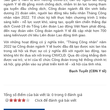
ngành Y tế đã gồng mình chống dịch, nhằm tri ân lực lượng tham
gia tuyến đầu chống dịch, Công đoàn ngành đã tôn vinh biểu
dương 21 đoàn viên, người lao động tiêu biểu nhân Tháng Công
nhân năm 2022. Tổ chức ký kết thực hiện chương trình 1 triệu
sáng kiến - nỗ lực vượt khó, sáng tạo, quyết tâm chiến thắng đại
dịch Covid-19 do Tổng Liên đoàn Lao động Việt Nam phát động,
đến nay đoàn viên Công đoàn ngành Y tế đã cập nhật hơn 700
sáng kiến/vượt chỉ tiêu Liên đoàn Lao động tỉnh giao.
Với những hoạt động có ý nghĩa trên, "Tháng Công nhân" năm
2022 tại Công đoàn ngành Y tế bước đầu đã tạo được sức lan tỏa
trong xã hội và thực sự có ý nghĩa đối với người lao động, tạo
không khí thi đua sôi nổi trong CNVCLĐ. Qua đó cũng khẳng định
được vai trò, vị trí của tổ chức Công đoàn trong hệ thống chính trị
xã hội, góp phần vào sự phát triển kinh tế - xã hội của tỉnh nhà.
Bạch Tuyết (CĐN Y tế)
Tổng số điểm của bài viết là:
0
trong
0
đánh giá
Click để đánh giá bài viết