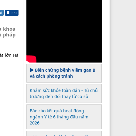
ài
Lưu
a khoa
ải pháp
át lớn Hà
Biến chứng bệnh viêm gan B
và cách phòng tránh
Khám sức khỏe toàn dân - Từ chủ
trương đến đổi thay từ cơ sở
Báo cáo kết quả hoạt động
ngành Y tế 6 tháng đầu năm
2026