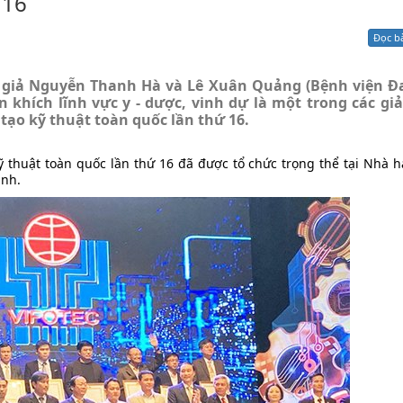
 16
Xử lý kiến nghị - Khiếu nại tố cáo
Khác
Đọc b
ác giả Nguyễn Thanh Hà và Lê Xuân Quảng (Bệnh viện Đ
 khích lĩnh vực y - dược, vinh dự là một trong các gi
 tạo kỹ thuật toàn quốc lần thứ 16.
o kỹ thuật toàn quốc lần thứ 16 đã được tổ chức trọng thể tại Nhà h
anh.