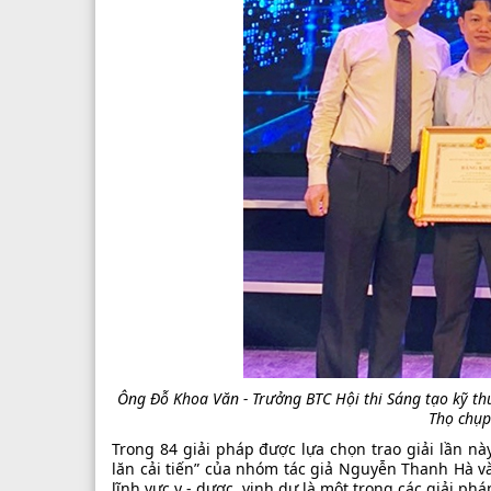
Ông Đỗ Khoa Văn - Trưởng BTC Hội thi Sáng tạo kỹ thu
Thọ chụp
Trong 84 giải pháp được lựa chọn trao giải lần này 
lăn cải tiến” của nhóm tác giả Nguyễn Thanh Hà v
lĩnh vực y - dược, vinh dự là một trong các giải pháp