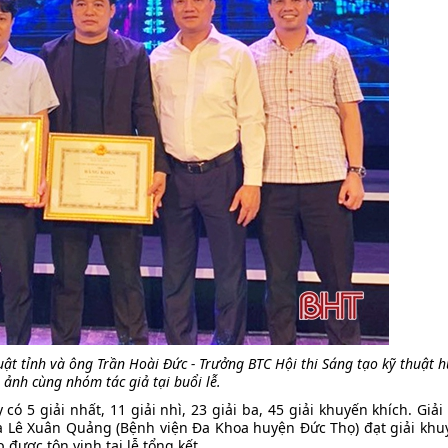
ật tỉnh và ông Trần Hoài Đức - Trưởng BTC Hội thi Sáng tạo kỹ thuật 
 ảnh cùng nhóm tác giả tại buổi lễ.
có 5 giải nhất, 11 giải nhì, 23 giải ba, 45 giải khuyến khích. Giả
à Lê Xuân Quảng (Bệnh viện Đa Khoa huyện Đức Thọ) đạt giải khu
 được tôn vinh tại lễ tổng kết.