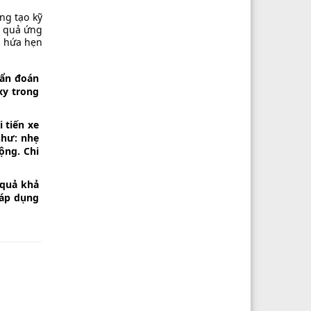
ng tạo kỹ
u quả ứng
, hứa hẹn
hẩn đoán
xy trong
 tiến xe
như: nhẹ
ộng. Chi
 quả khả
 áp dụng