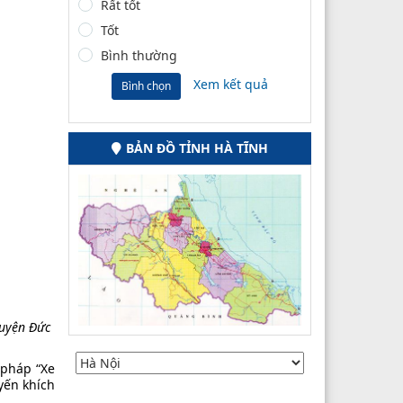
Rất tốt
Tốt
Bình thường
Xem kết quả
Bình chọn
BẢN ĐỒ TỈNH HÀ TĨNH
huyện Đức
i pháp “Xe
yến khích