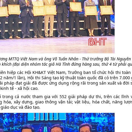
ương MTTQ Việt Nam và ông Võ Tuấn Nhân - Thứ trưởng Bộ Tài Nguyên
n khích (đại diện nhóm tác giả Hà Tĩnh đứng hàng sau, thứ 4 từ phải qu
 Liên hiệp các Hội KH&KT Việt Nam, Trưởng ban tổ chức hội thi toàn
(2 năm/1 lần), Hội thi Sáng tạo kỹ thuật toàn quốc đã có trên 7.000
iải pháp đạt giải đã được ứng dụng rộng rãi trong sản xuất và đời 
inh tế - xã hội cao.
ố trong cả nước tham gia với 552 giải pháp dự thi, trên các lĩnh 
g hóa, xây dựng, giao thông vận tải; vật liệu, hóa chất, năng lượ
giáo dục và đào tạo.