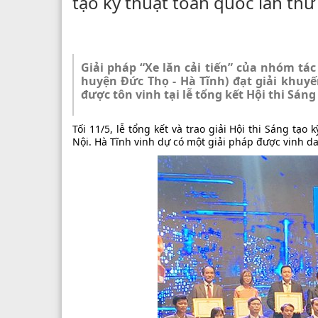
tạo kỹ thuật toàn quốc lần thứ
Giải pháp “Xe lăn cải tiến” của nhóm t
huyện Đức Thọ - Hà Tĩnh) đạt giải khuyến
được tôn vinh tại lễ tổng kết Hội thi Sáng
Tối 11/5, lễ tổng kết và trao giải Hội thi Sáng tạ
Nội. Hà Tĩnh vinh dự có một giải pháp được vinh d