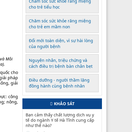
Chăm sóc sức khỏe răng miệng
cho trẻ tiểu học
Chăm sóc sức khỏe răng miệng
cho trẻ em mầm non
Đổi mới toàn diện, vì sự hài lòng
của người bệnh
 và Môi
Nguyên nhân, triệu chứng và
a).
cách điều trị bệnh bàn chân bẹt
 quốc cho
 giải pháp
Điều dưỡng - người thầm lặng
sống, giải
đồng hành cùng bệnh nhân
vực: công
ng; nông,
KHẢO SÁT
Bạn cảm thấy chất lượng dịch vụ y
tế do ngành Y tế Hà Tĩnh cung cấp
như thế nào?