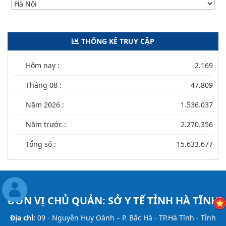
THỐNG KÊ TRUY CẬP
Hôm nay :
2.169
Tháng 08 :
47.809
Năm 2026 :
1.536.037
Năm trước :
2.270.356
Tổng số :
15.633.677
ĐƠN VỊ CHỦ QUẢN:
SỞ Y TẾ TỈNH HÀ TĨNH
Địa chỉ:
09 - Nguyễn Huy Oánh – P. Bắc Hà - TP.Hà Tĩnh - Tỉnh