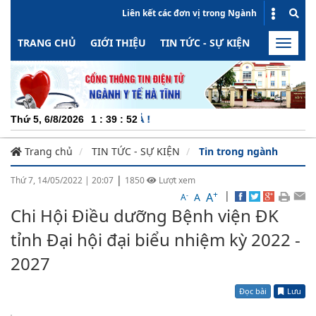
Liên kết các đơn vị trong Ngành
TRANG CHỦ
GIỚI THIỆU
TIN TỨC - SỰ KIỆN
HOẠT ĐỘN
Toggle
naviga
CHUYÊN NGHIỆP
Thứ 5, 6/8/2026
1
:
39
:
54
Trang chủ
TIN TỨC - SỰ KIỆN
Tin trong ngành
|
Thứ 7, 14/05/2022
|
20:07
1850
Lượt xem
+
|
A
-
A
A
Chi Hội Điều dưỡng Bệnh viện ĐK
tỉnh Đại hội đại biểu nhiệm kỳ 2022 -
2027
Đọc bài
Lưu