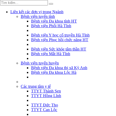
Liên kết các đơn vị trong Ngành
Bệnh viện tuyến tỉnh
Bệnh viện Đa khoa tỉnh HT
Bệnh viện Phổi Hà Tĩnh
Bệnh viện Y học cổ truyền Hà Tĩnh
Bệnh viện Phục hồi chức năng HT
Bệnh viện Sức khỏe tâm thần HT
Bệnh viện Mắt Hà Tĩnh
Bệnh viện tuyến huyện
Bệnh viện Đa khoa thị xã Kỳ Anh
Bệnh viện Đa khoa Lộc Hà
Các trung tâm y tế
TTYT Thành Sen
TTYT Hồng Lĩnh
TTYT Đức Thọ
TTYT Can Lộc