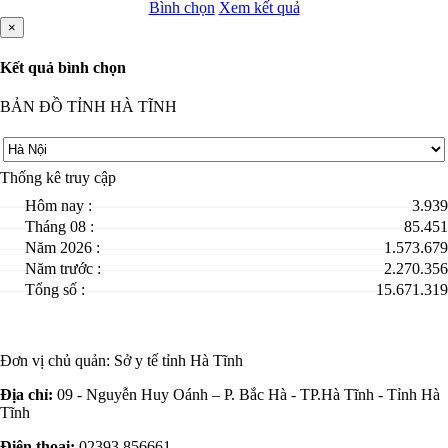
Bình chọn
Xem kết quả
×
Kết quả bình chọn
BẢN ĐỒ TỈNH HÀ TĨNH
Thống kê truy cập
Hôm nay :
3.939
Tháng 08 :
85.451
Năm 2026 :
1.573.679
Năm trước :
2.270.356
Tổng số :
15.671.319
Đơn vị chủ quản:
Sở y tế tỉnh Hà Tĩnh
Địa chỉ:
09 - Nguyễn Huy Oánh – P. Bắc Hà - TP.Hà Tĩnh - Tỉnh Hà
Tĩnh
Điện thoại:
02393 856661