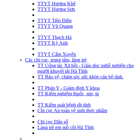
TTYT Hương Khê
TTYT Hương Sơn
TTYT Tiên Điền
TTYT Vũ Quang
TTYT Thạch Hà
TTYT Kỳ Anh
TTYT Cẩm Xuyên
Các chi cục, trung tâm, làng trẻ
TT Công tác Xã hội - Giáo dục nghề nghiệp cho
người khuyết tật Hà Tĩnh
TT Bảo vệ, chăm sóc sức khỏe cán bộ tỉnh.
TT Pháp Y - Giám định Y khoa
TT Kiểm nghiệm thuốc, mp, tp
TT Kiểm soát bệnh tật tỉnh
Chi cục An toàn vệ sinh thực phẩm
Chi cục Dân số
Làng trẻ em mồ côi Hà Tĩnh