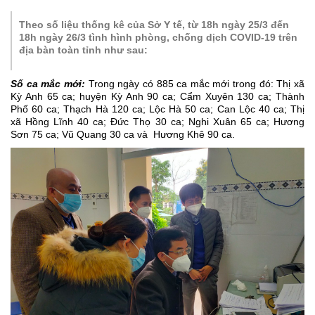
Theo số liệu thống kê của Sở Y tế, từ 18h ngày 25/3 đến
18h ngày 26/3 tình hình phòng, chống dịch COVID-19 trên
địa bàn toàn tỉnh như sau:
Số ca mắc mới:
Trong ngày có
885
ca mắc mới trong đó: Thị xã
Kỳ Anh
65
ca; huyện Kỳ Anh
90
ca; Cẩm Xuyên 1
30
ca; Thành
Phố
60
ca; Thạch Hà
120
ca; Lộc Hà
50
ca; Can Lộc
40
ca; Thị
xã Hồng Lĩnh
40
ca; Đức Thọ
30
ca; Nghi Xuân
65
ca; Hương
Sơn
75
ca; Vũ Quang
30
ca và Hương Khê
90
ca.