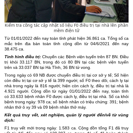
Kiểm tra công tác cập nhật số liệu F0 điều trị tại nhà lên phần
mềm điện tử
Từ 01/01/2022 đến nay toàn tỉnh phát hiện
36.861
ca. Tổng số ca
mắc trên địa bàn toàn tỉnh cộng dồn từ 04/6/2021 đến nay
38.475
ca.
Tình hình điều trị:
Chuyển các Bệnh viện tuyến trên 8
7
BN. Điều
trị khỏi
33.117
BN, trong đó có
80
BN tại các bệnh viện tuyến
trên và
33.037
BN tại Hà Tĩnh,
36
BN tử vong.
Trong ngày có
69
NB được chuyển điều trị tại cơ sở y tế; Số hiện
còn điều trị tại cơ sở y tế là 3
99
người; số F0 theo dõi, cách ly tại
nhà trong ngày là 8
16
người; hiện còn cách ly, điều trị tại nhà là
4.921
người. Cộng dồn từ ngày 01/01/2022 đến nay, toàn tỉnh
có
33.633
bệnh nhân F0 được cách ly, điều trị tại nhà. Số ca khỏi
bệnh trong ngày:
978
ca; số bệnh nhân có triệu chứng: 3
91
; bệnh
nhân thở ô xy
39
và 0
9
bệnh nhân thở máy.
Kết quả truy vết, xét nghiệm, quản lý người đến/về từ vùng
dịch:
F1 truy vết mới trong ngày:
1.583
ca. Cộng dồn tổng F1 đã truy