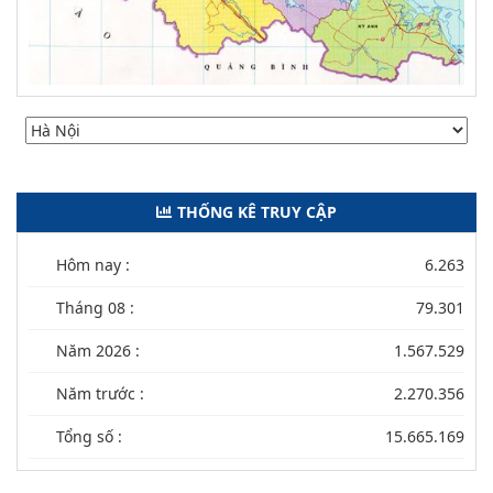
THỐNG KÊ TRUY CẬP
Hôm nay :
6.263
Tháng 08 :
79.301
Năm 2026 :
1.567.529
Năm trước :
2.270.356
Tổng số :
15.665.169