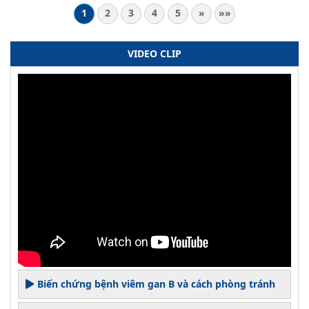
1
2
3
4
5
»
»»
VIDEO CLIP
Biến chứng bệnh viêm gan B và cách phòng tránh