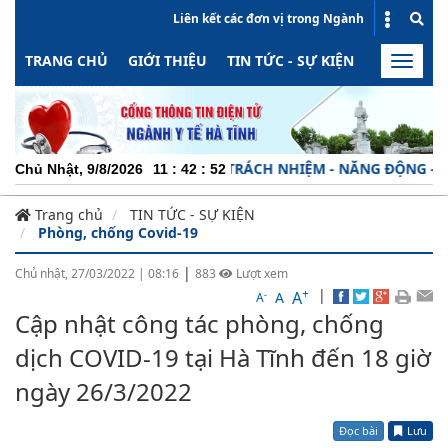
Liên kết các đơn vị trong Ngành
TRANG CHỦ
GIỚI THIỆU
TIN TỨC - SỰ KIỆN
HOẠT ĐỘN
Toggle
naviga
CHUYÊN NGHIỆP - TRÁCH NHIỆM - NĂNG ĐỘNG - MINH 
Chủ Nhật, 9/8/2026
11
:
42
:
53
Trang chủ
TIN TỨC - SỰ KIỆN
Phòng, chống Covid-19
|
Chủ nhật, 27/03/2022
|
08:16
883
Lượt xem
+
|
A
-
A
A
Cập nhật công tác phòng, chống
dịch COVID-19 tại Hà Tĩnh đến 18 giờ
ngày 26/3/2022
Đọc bài
Lưu