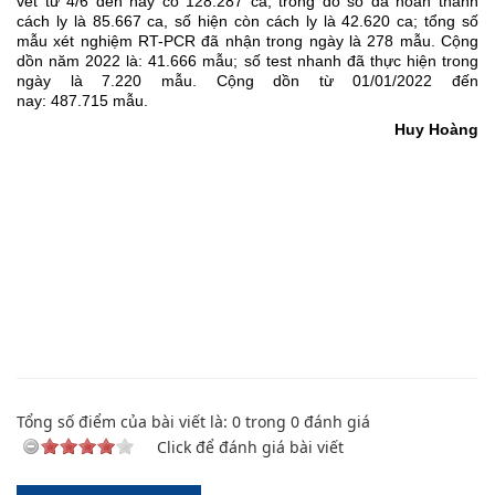
vết từ 4/6 đến nay có 1
28.287
ca, trong đó số đã hoàn thành
cách ly là
85.667
ca, số hiện còn cách ly là
42.620
ca; tổng số
mẫu xét nghiệm RT-PCR đã nhận trong ngày là
278
mẫu. Cộng
dồn năm 2022 là:
41.666
mẫu; số test nhanh đã thực hiện trong
ngày là
7.220
mẫu. Cộng dồn từ 01/01/2022 đến
nay: 4
87.715
mẫu.
Huy Hoàng
Tổng số điểm của bài viết là:
0
trong
0
đánh giá
Click để đánh giá bài viết