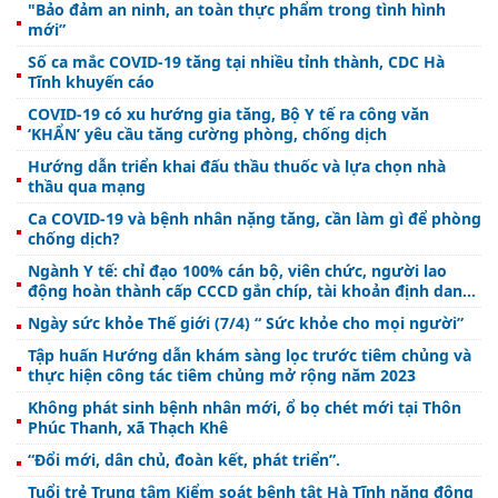
"Bảo đảm an ninh, an toàn thực phẩm trong tình hình
mới”
Số ca mắc COVID-19 tăng tại nhiều tỉnh thành, CDC Hà
Tĩnh khuyến cáo
COVID-19 có xu hướng gia tăng, Bộ Y tế ra công văn
‘KHẨN’ yêu cầu tăng cường phòng, chống dịch
Hướng dẫn triển khai đấu thầu thuốc và lựa chọn nhà
thầu qua mạng
Ca COVID-19 và bệnh nhân nặng tăng, cần làm gì để phòng
chống dịch?
Ngành Y tế: chỉ đạo 100% cán bộ, viên chức, người lao
động hoàn thành cấp CCCD gắn chíp, tài khoản định danh
điện tử quốc gia mức độ 2
Ngày sức khỏe Thế giới (7/4) “ Sức khỏe cho mọi người”
Tập huấn Hướng dẫn khám sàng lọc trước tiêm chủng và
thực hiện công tác tiêm chủng mở rộng năm 2023
Không phát sinh bệnh nhân mới, ổ bọ chét mới tại Thôn
Phúc Thanh, xã Thạch Khê
“Đổi mới, dân chủ, đoàn kết, phát triển”.
Tuổi trẻ Trung tâm Kiểm soát bệnh tật Hà Tĩnh năng động