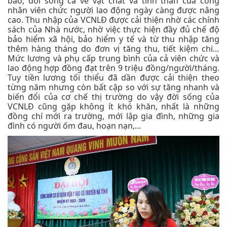
bảo, đời sống cả về vật chất và tinh thần của công
nhân viên chức người lao động ngày càng được nâng
cao. Thu nhập của VCNLĐ được cải thiện nhờ các chính
sách của Nhà nước, nhờ việc thực hiện đầy đủ chế độ
bảo hiểm xã hội, bảo hiểm y tế và từ thu nhập tăng
thêm hàng tháng do đơn vị tăng thu, tiết kiệm chi…
Mức lương và phụ cấp trung bình của cả viên chức và
lao động hợp đồng đạt trên 9 triệu đồng/người/tháng.
Tuy tiền lương tối thiểu đã dần được cải thiện theo
từng năm nhưng còn bất cập so với sự tăng nhanh và
biến đổi của cơ chế thị trường do vậy đời sống của
VCNLĐ cũng gặp không ít khó khăn, nhất là những
đồng chí mới ra trường, mới lập gia đình, những gia
đình có người ốm đau, hoạn nạn,…