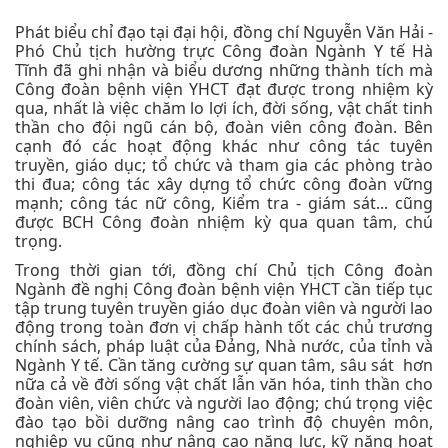
Phát biểu chỉ đạo tại đại hội, đồng chí Nguyễn Văn Hải -
Phó Chủ tịch hường trực Công đoàn Ngành Y tế Hà
Tĩnh đã ghi nhận và biểu dương những thành tích mà
Công đoàn bệnh viện YHCT đạt được trong nhiệm kỳ
qua, nhất là việc chăm lo lợi ích, đời sống, vật chất tinh
thần cho đội ngũ cán bộ, đoàn viên công đoàn. Bên
cạnh đó các hoạt động khác như công tác tuyên
truyền, giáo dục; tổ chức và tham gia các phòng trào
thi đua; công tác xây dựng tổ chức công đoàn vững
mạnh; công tác nữ công, Kiểm tra - giám sát... cũng
được BCH Công đoàn nhiệm kỳ qua quan tâm, chú
trọng.
Trong thời gian tới, đồng chí Chủ tịch Công đoàn
Ngành đề nghị Công đoàn bệnh viện YHCT cần tiếp tục
tập trung tuyên truyền giáo dục đoàn viên và người lao
động trong toàn đơn vị chấp hành tốt các chủ trương
chính sách, pháp luật của Đảng, Nhà nước, của tỉnh và
Ngành Y tế. Cần tăng cường sự quan tâm, sâu sát hơn
nữa cả về đời sống vật chất lẫn văn hóa, tinh thần cho
đoàn viên, viên chức và người lao động; chú trọng việc
đào tạo bồi dưỡng nâng cao trình độ chuyên môn,
nghiệp vụ cũng như nâng cao năng lực, kỹ năng hoạt