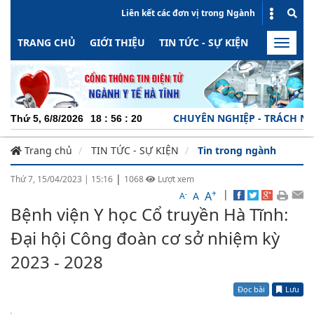
Liên kết các đơn vị trong Ngành
TRANG CHỦ
GIỚI THIỆU
TIN TỨC - SỰ KIỆN
HOẠT ĐỘN
Toggle
naviga
CHUYÊN NGHIỆP - TRÁCH NHIỆM - NĂNG Đ
Thứ 5, 6/8/2026
18
:
56
:
21
Trang chủ
TIN TỨC - SỰ KIỆN
Tin trong ngành
|
Thứ 7, 15/04/2023
|
15:16
1068
Lượt xem
+
|
A
-
A
A
Bệnh viện Y học Cổ truyền Hà Tĩnh:
Đại hội Công đoàn cơ sở nhiệm kỳ
2023 - 2028
Đọc bài
Lưu