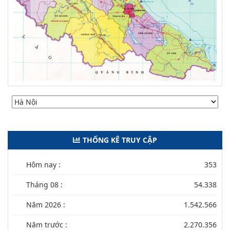
THỐNG KÊ TRUY CẬP
Hôm nay :
353
Tháng 08 :
54.338
Năm 2026 :
1.542.566
Năm trước :
2.270.356