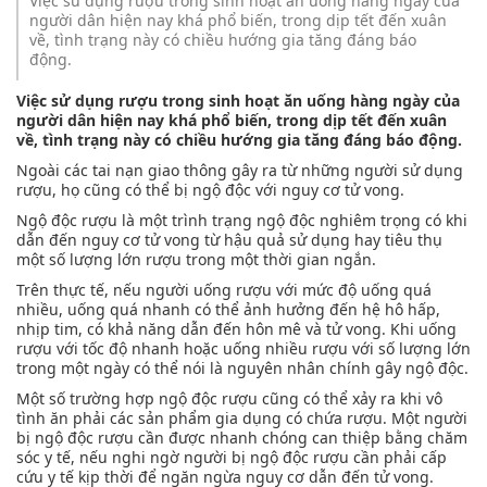
Việc sử dụng rượu trong sinh hoạt ăn uống hàng ngày của
người dân hiện nay khá phổ biến, trong dịp tết đến xuân
về, tình trạng này có chiều hướng gia tăng đáng báo
động.
Việc sử dụng rượu trong sinh hoạt ăn uống hàng ngày của
người dân hiện nay khá phổ biến, trong dịp tết đến xuân
về, tình trạng này có chiều hướng gia tăng đáng báo động.
Ngoài các tai nạn giao thông gây ra từ những người sử dụng
rượu, họ cũng có thể bị ngộ độc với nguy cơ tử vong.
Ngộ độc rượu là một trình trạng ngộ độc nghiêm trọng có khi
dẫn đến nguy cơ tử vong từ hậu quả sử dụng hay tiêu thụ
một số lượng lớn rượu trong một thời gian ngắn.
Trên thực tế, nếu người uống rượu với mức độ uống quá
nhiều, uống quá nhanh có thể ảnh hưởng đến hệ hô hấp,
nhịp tim, có khả năng dẫn đến hôn mê và tử vong. Khi uống
rượu với tốc độ nhanh hoặc uống nhiều rượu với số lượng lớn
trong một ngày có thể nói là nguyên nhân chính gây ngộ độc.
Một số trường hợp ngộ độc rượu cũng có thể xảy ra khi vô
tình ăn phải các sản phẩm gia dụng có chứa rượu. Một người
bị ngộ độc rượu cần được nhanh chóng can thiệp bằng chăm
sóc y tế, nếu nghi ngờ người bị ngộ độc rượu cần phải cấp
cứu y tế kịp thời để ngăn ngừa nguy cơ dẫn đến tử vong.