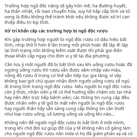
Trường hợp ngộ độc nặng sẽ gây hôn mê, hạ đường huyết,
hạ thân nhiệt, rối loạn chuyển hóa, suy hô hấp cấp tính và tử
vong là điều không thể tránh khỏi nếu không được xử trí can
thiệp điều trị kịp thời.
Xử trí khẩn cấp các trường hợp bị ngộ độc rượu
Khi gặp trường hợp người bị ngộ độc rượu có dấu hiệu bất
tỉnh, nhịp thở ít hơn 8 lần trong mỗi phút hoặc đã lặp đi lặp
lại tình trạng nôn không kiểm soát được thì phải gọi điện
thoại khẩn cấp ngay cho đơn vị y tế tại địa phương.
Cần lưu ý một người đã bị bất tỉnh sau khi uống rượu hoặc đã
ngừng uống rượu thì rượu vẫn được xâm nhập vào máu,
nồng độ rượu ở trong cơ thể vẫn tiếp tục gia tăng; vì vậy
không bao giờ chủ quan nhận định người uống rượu sẽ ngủ
đi trong tình trạng ngộ độc rượu. Nếu người bị ngộ độc rượu
còn ý thức, nhân viên y tế có thể hướng dẫn chăm sóc tại nhà
hay nên đến trực tiếp bệnh viện; các thông tin cung cấp đều
được nhân viên y tế giữ bí mật nên người bị ngộ độc rượu
hay người thân hãy sẵn sàng cung cấp thông tin cần thiết
như loại rượu uống, số lượng uống và uống khi nào...
Không nên để người ngộ độc rượu bị bất tỉnh ở một mình,
trong khi chờ đợi sự giúp đỡ của y tế không nên cố gắng làm
cho người ngộ độc rượu nôn mửa vì họ đã giảm phản xạ và có