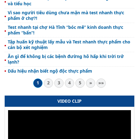
và tiểu học
Vì sao người tiêu dùng chưa mặn mà test nhanh thực
phẩm ở chợ?!
Test nhanh tại chợ Hà Tĩnh “bóc mẽ” kinh doanh thực
phẩm “bẩn”!
Tập huấn kỹ thuật lấy mẫu và Test nhanh thực phẩm cho
cán bộ xét nghiệm
Ăn gì để không bị các bệnh đường hô hấp khi trời trở
lạnh?
Dấu hiệu nhận biết ngộ độc thực phẩm
1
2
3
4
5
»
»»
VIDEO CLIP