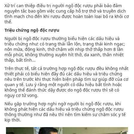
Xử trí can thiệp điều trị người ngộ độc rượu phải bảo đảm
nguyên tắc bao gồm việc cung cấp hỗ trợ thở và truyền dịch
tĩnh mạch cho đến khi rượu được hoàn toàn loại bỏ ra khỏi cơ
thể.
Triệu chứng ngộ độc rượu
Người bị ngộ độc rượu thường biểu hiện các dấu hiệu và
triệu chứng như: có trạng thái lẫn lộn, trạng thái kinh ngạc;
nôn mửa, động kinh, thở chậm với nhịp thở thấp hơn 8 lần
mỗi phút, không thường xuyên hít thở, da xanh, thân nhiệt
thấp, bất tỉnh...
Trên thực tế, tất cả trường hợp ngộ độc rượu đều không nhất
thiết phải có biểu hiện đầy đủ các dấu hiệu và triệu chứng
nêu trên trước khi thực hiện biện pháp tìm sự giúp đỡ của cơ
quan y tế. Lưu ý rằng một người có dấu hiệu bất tỉnh hoặc
không thể đánh thức dậy được do ngộ độc rượu thì sẽ có
nguy cơ tử vong.
Nếu gặp trường hợp nghi ngờ người bị ngộ độc rượu, khi
không phát hiện các dấu hiệu và triệu chứng ngộ độc rượu
thông thường như đã nêu thì nên tìm kiếm sự chăm sóc y tế
kịp thời.