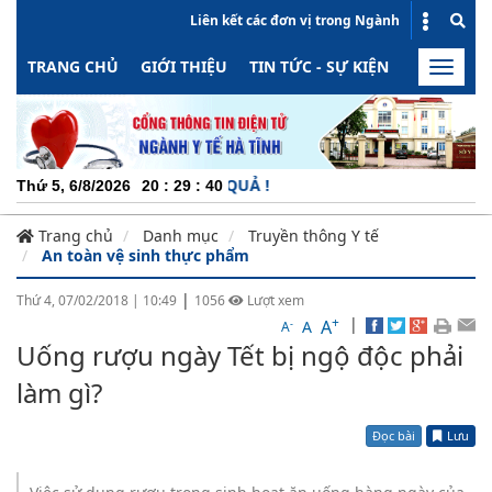
Liên kết các đơn vị trong Ngành
TRANG CHỦ
GIỚI THIỆU
TIN TỨC - SỰ KIỆN
HOẠT ĐỘN
Toggle
naviga
CH
Thứ 5, 6/8/2026
20
:
29
:
40
Trang chủ
Danh mục
Truyền thông Y tế
An toàn vệ sinh thực phẩm
|
Thứ 4, 07/02/2018
|
10:49
1056
Lượt xem
+
|
A
-
A
A
Uống rượu ngày Tết bị ngộ độc phải
làm gì?
Đọc bài
Lưu