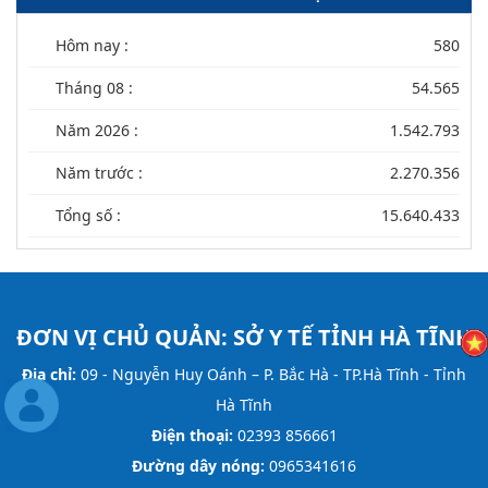
Hôm nay :
580
Tháng 08 :
54.565
Năm 2026 :
1.542.793
Năm trước :
2.270.356
Tổng số :
15.640.433
ĐƠN VỊ CHỦ QUẢN:
SỞ Y TẾ TỈNH HÀ TĨNH
Địa chỉ:
09 - Nguyễn Huy Oánh – P. Bắc Hà - TP.Hà Tĩnh - Tỉnh
Hà Tĩnh
Điện thoại:
02393 856661
Đường dây nóng:
0965341616