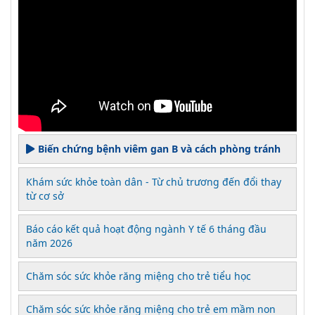
Biến chứng bệnh viêm gan B và cách phòng tránh
Khám sức khỏe toàn dân - Từ chủ trương đến đổi thay
từ cơ sở
Báo cáo kết quả hoạt động ngành Y tế 6 tháng đầu
năm 2026
Chăm sóc sức khỏe răng miệng cho trẻ tiểu học
Chăm sóc sức khỏe răng miệng cho trẻ em mầm non