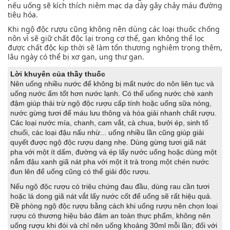
nếu uống sẽ kích thích niêm mạc dạ dày gây chảy máu đường
tiêu hóa.
Khi ngộ độc rượu cũng không nên dùng các loại thuốc chống
nôn vì sẽ giữ chất độc lại trong cơ thể, gan không thể lọc
được chất độc kịp thời sẽ làm tổn thương nghiêm trọng thêm,
lâu ngày có thể bị xơ gan, ung thư gan.
Lời khuyên của thầy thuốc
Nên uống nhiều nước để không bị mất nước do nôn liên tục và
uống nước ấm tốt hơn nước lạnh. Có thể uống nước chè xanh
đậm giúp thải trừ ngộ độc rượu cấp tính hoặc uống sữa nóng,
nước gừng tươi để máu lưu thông và hóa giải nhanh chất rượu.
Các loại nước mía, chanh, cam vắt, cà chua, bưởi ép, sinh tố
chuối, các loại đậu nấu nhừ... uống nhiều lần cũng giúp giải
quyết được ngộ độc rượu dạng nhẹ. Dùng gừng tươi giã nát
pha với một ít dấm, đường và ép lấy nước uống hoặc dùng một
nắm đậu xanh giã nát pha với một ít trà trong một chén nước
đun lên để uống cũng có thể giải độc rượu.
Nếu ngộ độc rượu có triệu chứng đau đầu, dùng rau cần tươi
hoặc lá dong giã nát vắt lấy nước cốt để uống sẽ rất hiệu quả.
Đề phòng ngộ độc rượu bằng cách khi uống rượu nên chọn loại
rượu có thương hiệu bảo đảm an toàn thực phẩm, không nên
uống rượu khi đói và chỉ nên uống khoảng 30ml mỗi lần; đối với