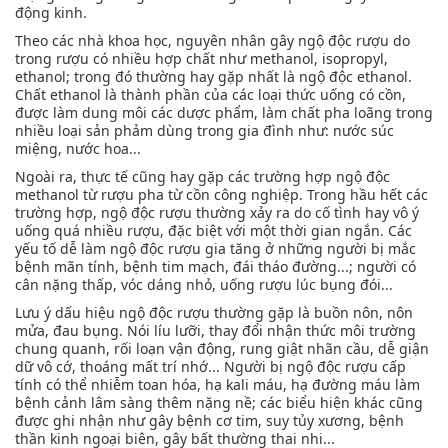
động kinh.
Theo các nhà khoa học, nguyên nhân gây ngộ độc rượu do
trong rượu có nhiều hợp chất như methanol, isopropyl,
ethanol; trong đó thường hay gặp nhất là ngộ độc ethanol.
Chất ethanol là thành phần của các loại thức uống có cồn,
được làm dung môi các dược phẩm, làm chất pha loãng trong
nhiều loại sản phảm dùng trong gia đình như: nước súc
miệng, nước hoa...
Ngoài ra, thực tế cũng hay gặp các trường hợp ngộ độc
methanol từ rượu pha từ cồn công nghiệp. Trong hầu hết các
trường hợp, ngộ độc rượu thường xảy ra do cố tình hay vô ý
uống quá nhiều rượu, đặc biệt với một thời gian ngắn. Các
yếu tố dễ làm ngộ độc rượu gia tăng ở những người bị mắc
bệnh mãn tính, bệnh tim mạch, đái tháo đường...; người có
cân nặng thấp, vóc dáng nhỏ, uống rượu lúc bụng đói...
Lưu ý dấu hiệu ngộ độc rượu thường gặp là buồn nôn, nôn
mửa, đau bụng. Nói líu lưỡi, thay đổi nhận thức môi trường
chung quanh, rối loạn vận động, rung giật nhãn cầu, dễ giận
dữ vô cớ, thoáng mất trí nhớ... Người bị ngộ độc rượu cấp
tính có thể nhiễm toan hóa, hạ kali máu, hạ đường máu làm
bệnh cảnh lâm sàng thêm nặng nề; các biểu hiện khác cũng
được ghi nhận như gây bệnh cơ tim, suy tủy xương, bệnh
thần kinh ngoại biên, gây bất thường thai nhi...