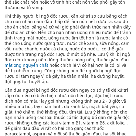
thể sặc chất nôn hoặc vô tình hít chất nôn vào phổi gây tổn
thương và tử vong.
Khi thấy người bị ngộ độc rượu, cần xử trí sơ cứu bằng cách
cho nạn nhân nằm đầu thấp để làm nôn hết rượu ra, sau đó
cho ăn cháo loãng và cứ vài giờ phải đánh thức nạn nhân dậy
để cho ăn cháo. Nên cho nạn nhân uống nhiều nước để tránh
tình trạng mất nước, uống nước ấm tốt hơn là nước lạnh; có
thể cho uống nước gừng tươi, nước chè xanh, sữa nóng, cam
vắt, nước chanh, nước cà chua, nước ép bưởi... có thể giải
được tình trạng ngộ độc rượu ở mức độ nhẹ. Lưu ý khi bị ngộ
độc rượu không nên dùng thuốc chống nôn, thuốc giảm đau,
mật ong nguyên chất
hoặc chích lể vì có hại hơn là có lợi và
dễ bị nhiễm trùng. Cũng không nên để người bị ngộ độc
rượu đi tắm ngay vì dễ gây hạ thân nhiệt, hạ đường huyết,
đột quỵ, tụt huyết áp...
Cần đưa người bị ngộ độc rượu đến ngay cơ sở y tế để xử trí
cấp cứu nếu có biểu hiện như: nôn liên tục, đặc biệt trong
dịch nôn có máu; lay gọi nhưng không tỉnh sau 2 - 3 giờ; vã
nhiều mồ hôi, tay chân lạnh, da xanh tái, mạch bắt yếu; co
giật, thở chậm, thở không đều, tím tái. Lưu ý không nên cho
nạn nhân uống các loại thuốc có tác dụng bổ gan để giải độc
rượu; không uống các loại vitamin B1, vitamin B6, axít folic...
để giảm đau đầu vì rất có hại cho gan; các thuốc
paracetamol, aspirin và một số thuốc giảm đau, hạ sốt khác