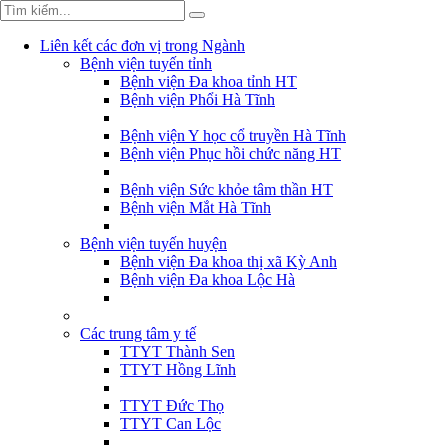
Liên kết các đơn vị trong Ngành
Bệnh viện tuyến tỉnh
Bệnh viện Đa khoa tỉnh HT
Bệnh viện Phổi Hà Tĩnh
Bệnh viện Y học cổ truyền Hà Tĩnh
Bệnh viện Phục hồi chức năng HT
Bệnh viện Sức khỏe tâm thần HT
Bệnh viện Mắt Hà Tĩnh
Bệnh viện tuyến huyện
Bệnh viện Đa khoa thị xã Kỳ Anh
Bệnh viện Đa khoa Lộc Hà
Các trung tâm y tế
TTYT Thành Sen
TTYT Hồng Lĩnh
TTYT Đức Thọ
TTYT Can Lộc