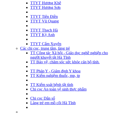
TTYT Hương Khê
TTYT Hương Sơn
TTYT Tiên Điền
TTYT Vũ Quang
TTYT Thạch Hà
TTYT Kỳ Anh
TTYT Cẩm Xuyên
Các chi cục, trung tâm, làng trẻ
TT Công tác Xã hội - Giáo dục nghề nghiệp cho
người khuyết tật Hà Tĩnh
TT Bảo vệ, chăm sóc sức khỏe cán bộ tỉnh.
TT Pháp Y - Giám định Y khoa
TT Kiểm nghiệm thuốc, mp, tp
TT Kiểm soát bệnh tật tỉnh
Chi cục An toàn vệ sinh thực phẩm
Chi cục Dân số
Làng trẻ em mồ côi Hà Tĩnh