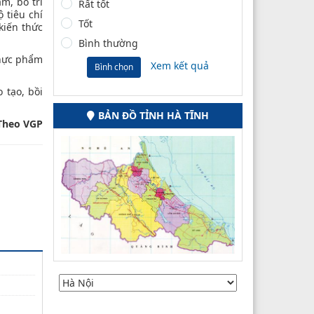
m, bố trí
Rất tốt
 tiêu chí
Tốt
kiến thức
Bình thường
thực phẩm
Xem kết quả
Bình chọn
 tạo, bồi
BẢN ĐỒ TỈNH HÀ TĨNH
Theo VGP