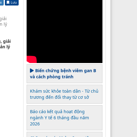
ài
Lưu
giải
n lý
 giải
ản lý
Biến chứng bệnh viêm gan B
và cách phòng tránh
Khám sức khỏe toàn dân - Từ chủ
trương đến đổi thay từ cơ sở
Báo cáo kết quả hoạt động
ngành Y tế 6 tháng đầu năm
2026