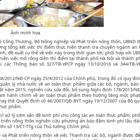
Ảnh minh họa
 Bộ Công Thương, Bộ Nông nghiệp và Phát triển nông thôn, UBND 
g tổng kết việc thí điểm thực hiện thanh tra chuyên ngành an 
h, đề xuất cụ thể về việc này trong thời gian tới; phối hợp với U
iện việc mở rộng diện thí điểm tại thành phố Hà Nội và thành p
i các Thông báo số 327/TB-VPCP ngày 13/10/2016 và 344/TB-V
 38/2012/NĐ-CP ngày 25/4/2012 của Chính phủ, trong đó có quy địn
 quản lý nhà nước về an toàn thực phẩm giữa các bộ, ngành, bả
ật năm 2015; nghiên cứu sửa đổi, bổ sung Nghị định 178/2013/N
hạm hành chính về an toàn thực phẩm theo hướng tăng mức phạt
hay thế Quyết định số 46/2007/QĐ-BYT ngày 19/12/2007 của Bộ qu
 thực phẩm.
rì xử lý sớm vấn đề kinh phí cho công tác an toàn thực phẩm; phố
 triển nông thôn nghiên cứu phương án bảo đảm kinh phí lâu dài
 thị số 13/CT-TTg của Thủ tướng Chính phủ.
và Phát triển nông thôn về việc Thanh tra các bộ, ngành được để 