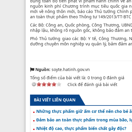
dụng toàn bộ tiền phạt vi phạm hành chính về an
nguồn kinh phí Chương trình mục tiêu quốc gia nô
mới về nông thôn mới, báo cáo Thủ tướng Chính p
an toàn thực phẩm theo Thông tư 149/2013/TT-BTC 
Các Bộ: Công an, Quốc phòng, Công Thương, UBND 
nhập lậu, không rõ nguồn gốc, không bảo đảm an 
Phó Thủ tướng giao các Bộ: Y tế, Công Thương, N
dưỡng chuyên môn nghiệp vụ quản lý, bảm đảm an
Nguồn:
soyte.hatinh.gov.vn
Tổng số điểm của bài viết là:
0
trong
0
đánh giá
Click để đánh giá bài viết
BÀI VIẾT LIÊN QUAN
Những thực phẩm giữ ấm cơ thể nên cho bé ă
Đảm bảo an toàn thực phẩm trong mùa bão, l
Nhiệt độ cao, thực phẩm biến chất gây độc?