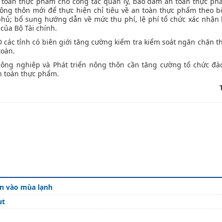
 toàn thực phẩm cho công tác quản lý, bảo đảm an toàn thực phẩ
ng thôn mới để thực hiện chỉ tiêu về an toàn thực phẩm theo bộ
hủ; bổ sung hướng dẫn về mức thu phí, lệ phí tổ chức xác nhận 
của Bộ Tài chính.
các tỉnh có biên giới tăng cường kiểm tra kiểm soát ngăn chặn 
toàn.
ông nghiệp và Phát triển nông thôn cần tăng cường tổ chức đào
 toàn thực phẩm.
n vào mùa lạnh
ụt