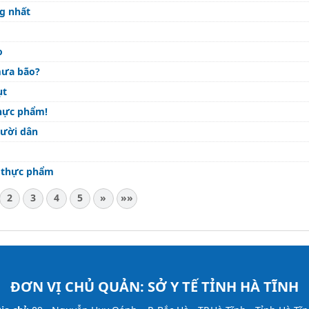
g nhất
o
mưa bão?
ụt
thực phẩm!
gười dân
n thực phẩm
2
3
4
5
»
»»
ĐƠN VỊ CHỦ QUẢN:
SỞ Y TẾ TỈNH HÀ TĨNH