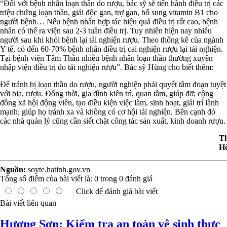
“Đối với bệnh nhân loạn thần do rượu, bác sỹ sẽ tiến hành điều trị các
triệu chứng loạn thần, giải độc gan, trợ gan, bổ sung vitamin B1 cho
người bệnh… Nếu bệnh nhân hợp tác hiệu quả điều trị rất cao, bệnh
nhân có thể ra viện sau 2-3 tuần điều trị. Tuy nhiên hiện nay nhiều
người sau khi khỏi bệnh lại tái nghiện rượu. Theo thống kê của ngành
Y tế, có đến 60-70% bệnh nhân điều trị cai nghiện rượu lại tái nghiện.
Tại bệnh viện Tâm Thần nhiều bệnh nhân loạn thần thường xuyên
nhập viện điều trị do tái nghiện rượu”. Bác sỹ Hùng cho biết thêm:
Để tránh bị loạn thần do rượu, người nghiện phải quyết tâm đoạn tuyệt
với bia, rượu. Đồng thời, gia đình kiên trì, quan tâm, giúp đỡ; cộng
đồng xã hội động viên, tạo điều kiện việc làm, sinh hoạt, giải trí lành
mạnh; giúp họ tránh xa và không có cơ hội tái nghiện. Bên cạnh đó
các nhà quản lý cũng cần siết chặt công tác sản xuất, kinh doanh rượu.
T
H
Nguồn:
soyte.hatinh.gov.vn
Tổng số điểm của bài viết là:
0
trong
0
đánh giá
Click để đánh giá bài viết
Bài viết liên quan
Hương Sơn: Kiểm tra an toàn vệ sinh thực