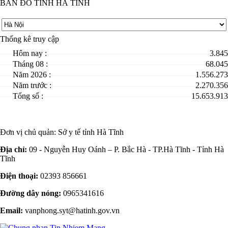
BẢN ĐỒ TỈNH HÀ TĨNH
Thống kê truy cập
Hôm nay :
3.845
Tháng 08 :
68.045
Năm 2026 :
1.556.273
Năm trước :
2.270.356
Tổng số :
15.653.913
Đơn vị chủ quản:
Sở y tế tỉnh Hà Tĩnh
Địa chỉ:
09 - Nguyễn Huy Oánh – P. Bắc Hà - TP.Hà Tĩnh - Tỉnh Hà
Tĩnh
Điện thoại:
02393 856661
Đường dây nóng:
0965341616
Email:
vanphong.syt@hatinh.gov.vn