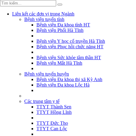
Liên kết các đơn vị trong Ngành
Bệnh viện tuyến tỉnh
Bệnh viện Đa khoa tỉnh HT
Bệnh viện Phổi Hà Tĩnh
Bệnh viện Y học cổ truyền Hà Tĩnh
Bệnh viện Phục hồi chức năng HT
Bệnh viện Sức khỏe tâm thần HT
Bệnh viện Mắt Hà Tĩnh
Bệnh viện tuyến huyện
Bệnh viện Đa khoa thị xã Kỳ Anh
Bệnh viện Đa khoa Lộc Hà
Các trung tâm y tế
TTYT Thành Sen
TTYT Hồng Lĩnh
TTYT Đức Thọ
TTYT Can Lộc