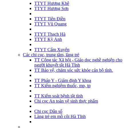
TTYT Hương Khê
TTYT Hương Sơn
TTYT Tiên Điền
TTYT Vũ Quang
TTYT Thạch Hà
TTYT Kỳ Anh
TTYT Cẩm Xuyên
Các chi cục, trung tâm, làng trẻ
TT Công tác Xã hội - Giáo dục nghề nghiệp cho
người khuyết tật Hà Tĩnh
TT Bảo vệ, chăm sóc sức khỏe cán bộ tỉnh.
TT Pháp Y - Giám định Y khoa
TT Kiểm nghiệm thuốc, mp, tp
TT Kiểm soát bệnh tật tỉnh
Chi cục An toàn vệ sinh thực phẩm
Chi cục Dân số
Làng trẻ em mồ côi Hà Tĩnh