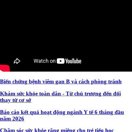
Biến chứng bệnh viêm gan B và cách phòng tránh
Khám sức khỏe toàn dân - Từ chủ trương đến đổi
thay từ cơ sở
Báo cáo kết quả hoạt động ngành Y tế 6 tháng đầu
năm 2026
Chăm sóc sức khỏe răng miệng cho trẻ tiểu học