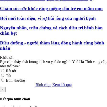
Chăm sóc sức khỏe răng miệng cho trẻ em mầm non
Đổi mới toàn diện, vì sự hài lòng của người bệnh
Nguyên nhân, triệu chứng và cách điều trị bệnh bàn
chân bẹt
Điều dưỡng - người thầm lặng đồng hành cùng bệnh
nhân
Khảo sát
Bạn cảm thấy chất lượng dịch vụ y tế do ngành Y tế Hà Tĩnh cung cấp
như thế nào?
Rất tốt
Tốt
Bình thường
Bình chọn
Xem kết quả
×
Kết quả bình chọn