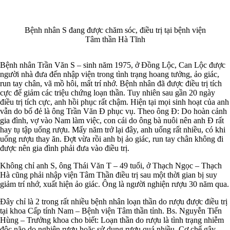
Bệnh nhân S đang được chăm sóc, điều trị tại bệnh viện
Tâm thần Hà Tĩnh
Bệnh nhân Trần Văn S – sinh năm 1975, ở Đồng Lộc, Can Lộc được
người nhà đưa đến nhập viện trong tình trạng hoang tưởng, ảo giác,
run tay chân, vã mồ hôi, mất trí nhớ. Bệnh nhân đã được điều trị tích
cực để giảm các triệu chứng loạn thần. Tuy nhiên sau gần 20 ngày
điều trị tích cực, anh hồi phục rất chậm. Hiện tại mọi sinh hoạt của anh
vẫn do bố đẻ là ông Trần Văn Đ phục vụ. Theo ông Đ: Do hoàn cảnh
gia đình, vợ vào Nam làm việc, con cái do ông bà nuôi nên anh Đ rất
hay tụ tập uống rượu. Mấy năm trở lại đây, anh uống rất nhiều, có khi
uống rượu thay ăn. Đợt vừa rồi anh bị ảo giác, run tay chân không đi
được nên gia đình phải đưa vào điều trị.
Không chỉ anh S, ông Thái Văn T – 49 tuổi, ở Thạch Ngọc – Thạch
Hà cũng phải nhập viện Tâm Thần điều trị sau một thời gian bị suy
giảm trí nhớ, xuất hiện ảo giác. Ông là người nghiện rượu 30 năm qua.
Đây chỉ là 2 trong rất nhiều bệnh nhân loạn thần do rượu được điều trị
tại khoa Cấp tính Nam – Bệnh viện Tâm thần tỉnh. Bs. Nguyễn Tiến
Hùng – Trưởng khoa cho biết: Loạn thần do rượu là tình trạng nhiễm
độc não do nghiện rượu hoặc sử dụng rượu quá nhiều. Cơ chế gây