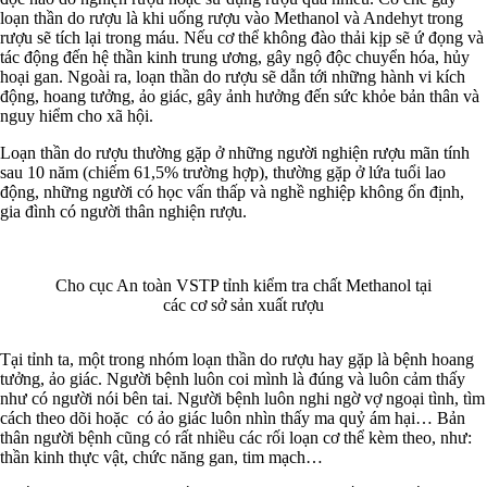
loạn thần do rượu là khi uống rượu vào Methanol và Andehyt trong
rượu sẽ tích lại trong máu. Nếu cơ thể không đào thải kịp sẽ ứ đọng và
tác động đến hệ thần kinh trung ương, gây ngộ độc chuyển hóa, hủy
hoại gan. Ngoài ra, loạn thần do rượu sẽ dẫn tới những hành vi kích
động, hoang tưởng, ảo giác, gây ảnh hưởng đến sức khỏe bản thân và
nguy hiểm cho xã hội.
Loạn thần do rượu thường gặp ở những người nghiện rượu mãn tính
sau 10 năm (chiếm 61,5% trường hợp), thường gặp ở lứa tuổi lao
động, những người có học vấn thấp và nghề nghiệp không ổn định,
gia đình có người thân nghiện rượu.
Cho cục An toàn VSTP tỉnh kiểm tra chất Methanol tại
các cơ sở sản xuất rượu
Tại tỉnh ta, một trong nhóm loạn thần do rượu hay gặp là bệnh hoang
tưởng, ảo giác. Người bệnh luôn coi mình là đúng và luôn cảm thấy
như có người nói bên tai. Người bệnh luôn nghi ngờ vợ ngoại tình, tìm
cách theo dõi hoặc có ảo giác luôn nhìn thấy ma quỷ ám hại… Bản
thân người bệnh cũng có rất nhiều các rối loạn cơ thể kèm theo, như:
thần kinh thực vật, chức năng gan, tim mạch…