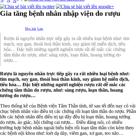
A
A
Gia tăng bệnh nhân nhập viện do rượu
Đọc bài
Lưu
Rượu là nguyên nhân trực tiếp gây ra rất nhiều loại bệnh như: tim
mạch, suy gan, thoái hoá thần kinh, suy giảm hệ miễn dịch, tiêu
hóa… Đặc biệt những người nghiện rượu rất dễ mắc các chứng
tâm thần do rượu, như: sảng rượu, loạn thần, hoang tưởng do
rượu…
Rượu là nguyên nhân trực tiếp gây ra rất nhiều loại bệnh như:
tim mạch, suy gan, thoái hoá thần kinh, suy giảm hệ miễn dịch,
tiêu hóa… Đặc biệt những người nghiện rượu rất dễ mắc các
chứng tâm thần do rượu, như: sảng rượu, loạn thần, hoang
tưởng do rượu…
Theo thống kê của Bệnh viện Tâm Thần tỉnh, từ sau tết đến nay có vài
chục bệnh nhân vào điều trị các chứng rối loạn tâm thần do rượu. Phần
lớn các bệnh nhân đến điều trị tại đây đều bị loạn thần, hoang tưởng
do rượu, ảo giác, hội chứng cai rượu... Điều đáng nói, có nhiều
trường hợp bệnh nhân ngoài biểu hiện rối loạn tâm thần còn kèm theo
các bệnh nội khoa như: loét dạ dày, viêm gan, xơ gan, teo não…