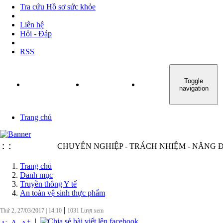
Tra cứu Hồ sơ sức khỏe
Liên hệ
Hỏi - Đáp
RSS
Toggle
TRANG CHỦ
GIỚI THIỆU
TIN TỨC - SỰ KIỆN
navigation
Trang chủ
:
:
CHUYÊN NGHIỆP - TRÁCH NHIỆM - NĂNG ĐỘNG
Trang chủ
Danh mục
Truyền thông Y tế
An toàn vệ sinh thực phẩm
|
Thứ 2, 27/03/2017
|
14:10
1031
Lượt xem
|
+
-
A