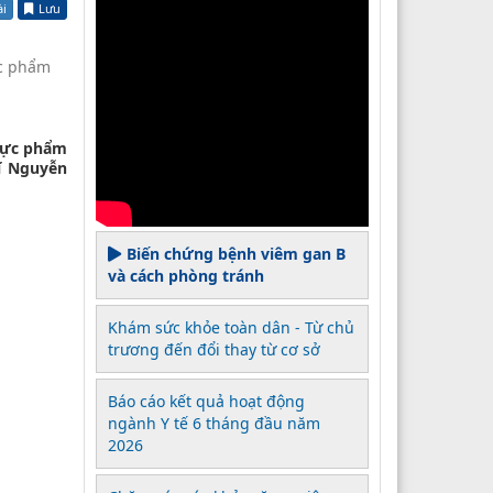
ài
Lưu
ực phẩm
thực phẩm
ĩ Nguyễn
Biến chứng bệnh viêm gan B
và cách phòng tránh
Khám sức khỏe toàn dân - Từ chủ
trương đến đổi thay từ cơ sở
Báo cáo kết quả hoạt động
ngành Y tế 6 tháng đầu năm
2026