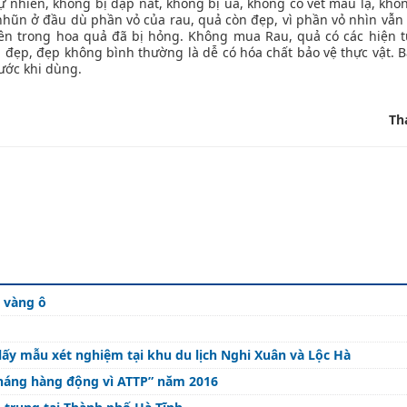
tự nhiên, không bị dập nát, không bị úa, không có vết màu lạ, khô
nhũn ở đầu dù phần vỏ của rau, quả còn đẹp, vì phần vỏ nhìn vẫn 
bên trong hoa quả đã bị hỏng. Không mua Rau, quả có các hiện 
đẹp, đẹp không bình thường là dễ có hóa chất bảo vệ thực vật. Bấ
rước khi dùng.
Th
 vàng ô
lấy mẫu xét nghiệm tại khu du lịch Nghi Xuân và Lộc Hà
Tháng hàng động vì ATTP” năm 2016