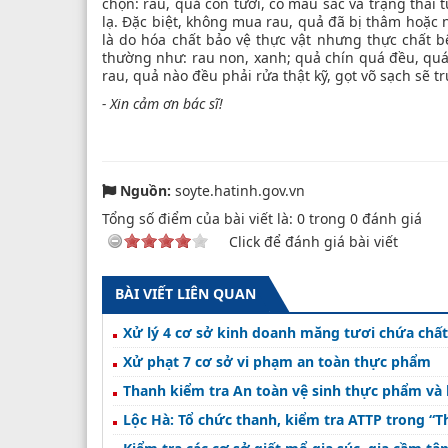
chọn: rau, quả còn tươi, có màu sắc và trạng thái 
lạ. Đặc biệt, không mua rau, quả đã bị thâm hoặc 
là do hóa chất bảo vệ thực vật nhưng thực chất 
thường như: rau non, xanh; quả chín quá đều, quá 
rau, quả nào đều phải rửa thật kỹ, gọt võ sạch sẽ t
- Xin cảm ơn bác sĩ!
Nguồn:
soyte.hatinh.gov.vn
Tổng số điểm của bài viết là:
0
trong
0
đánh giá
Click để đánh giá bài viết
BÀI VIẾT LIÊN QUAN
Xử lý 4 cơ sở kinh doanh măng tươi chứa chất
Xử phạt 7 cơ sở vi phạm an toàn thực phẩm
Thanh kiểm tra An toàn vệ sinh thực phẩm và 
Lộc Hà: Tổ chức thanh, kiểm tra ATTP trong “