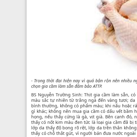
-
Trong thời đại hiện nay vì quá bận rộn nên nhiều n
chọn gia cầm làm sẵn đảm bảo ATTP.
BS Nguyễn Trường Sinh: Thịt gia cầm làm sẵn, có
màu sắc tự nhiên từ trắng ngà đến vàng tươi; da k
bình thường, không có phẩm màu; khi nấu hoặc rán
gì khác; không nên mua gia cầm có dấu vết bầm ho
họng, nếu thấy cứng là gà, vịt già. Bên cạnh đó, 
thấy có nốt kim màu đen tức là loại gia cầm đã bị
lớp da thấy độ bong rõ rệt, lớp da trên thân khô
thấy có chỗ thắt gút, vì người bán đưa nước ngoà