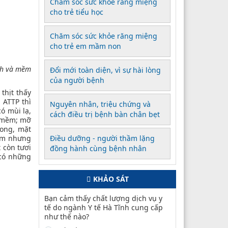
Chăm sóc sức khỏe răng miệng
cho trẻ tiểu học
Chăm sóc sức khỏe răng miệng
cho trẻ em mầm non
ính và mềm
Đổi mới toàn diện, vì sự hài lòng
của người bệnh
thịt thấy
 ATTP thì
Nguyên nhân, triệu chứng và
ó mùi lạ,
cách điều trị bệnh bàn chân bẹt
à mềm; mỡ
rong, mặt
lõm nhưng
Điều dưỡng - người thầm lặng
 còn tươi
đồng hành cùng bệnh nhân
 có những
KHẢO SÁT
Bạn cảm thấy chất lượng dịch vụ y
tế do ngành Y tế Hà Tĩnh cung cấp
như thế nào?