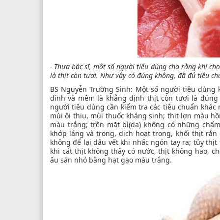
- Thưa bác sĩ, một số người tiêu dùng cho rằng khi ch
là thịt còn tươi. Như vậy có đúng không, đã đủ tiêu c
BS Nguyễn Trường Sinh: Một số người tiêu dùng kh
dính và mềm là khẳng định thịt còn tươi là đúng
người tiêu dùng cần kiểm tra các tiêu chuẩn khác n
mùi ôi thiu, mùi thuốc kháng sinh; thịt lợn màu hồ
màu trắng; trên mặt bì(da) không có những chấ
khớp láng và trong, dịch hoạt trong, khối thịt rắn
không để lại dấu vết khi nhấc ngón tay ra; tủy thị
khi cắt thịt không thấy có nước, thịt không hao, c
ấu sán nhỏ bằng hạt gạo màu trắng.