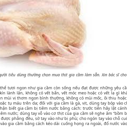
gười tiêu dùng thường chọn mua thịt gia cầm làm sẵn. Xin bác sĩ cho
 thể tươi ngon như gia cầm còn sống nếu đạt được những yêu cầ
ín lành lặn, không có vết bẩn, vết móc meo hoặc có vết lạ gì khá
 mùi vị thơm ngon bình thường, không có mùi mốc, ôi thiu hoặc 
ặc tụ máu trên da; đối với gia cầm là gà, vịt, dùng tay bóp vào 
nhận biết gia cầm bị tiêm nước bằng cách: trước tiên hãy lật cánh
 tiêm nước; dùng tay vỗ vào cơ thịt của gia cầm sẽ nghe âm “bồm b
ng được phẳng đều, sờ tay vào như bị phù; cho ngón tay vào chỗ c
i vào gia cầm bằng cách kéo dài cuống họng ra ngoài, đổ nước vào