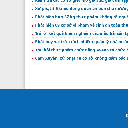
Kiểm tra các cơ sở giết mổ gia súc, gia cầm tậ
Xử phạt 5,5 triệu đồng quán ăn bún chả nướ
Phát hiện hơn 37 kg thực phẩm không rõ ngu
Phát hiện 09 cơ sở vi phạm vệ sinh an toàn t
Trả lời kết quả kiểm nghiệm các mẫu hải sản t
Phát huy vai trò, trách nhiệm quản lý nhà nư
Thu hồi thực phẩm chức năng Avena có chứa h
Cẩm Xuyên: xử phạt 18 cơ sở không đảm bảo 
Đ