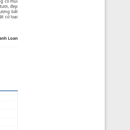
ng có mùi
tươi, đẹp
tượng bất
t cứ loại
anh Loan