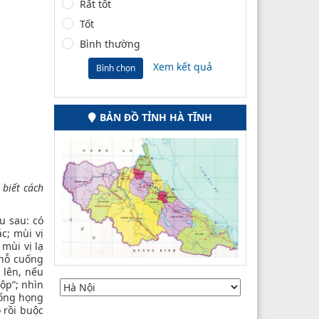
Rất tốt
Tốt
Bình thường
Xem kết quả
Bình chọn
BẢN ĐỒ TỈNH HÀ TĨNH
 biết cách
u sau: có
c; mùi vị
mùi vị lạ
chỗ cuống
 lên, nếu
ộp”; nhìn
uống họng
 rồi buộc