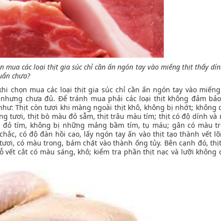
ọn mua các loại thịt gia súc chỉ cần ấn ngón tay vào miếng thịt thấy d
huẩn chưa?
i chọn mua các loại thịt gia súc chỉ cần ấn ngón tay vào miếng 
 nhưng chưa đủ. Để tránh mua phải các loại thịt không đảm bảo
hư: Thịt còn tươi khi màng ngoài thịt khô, không bị nhớt; không c
ng tươi, thịt bò màu đỏ sẫm, thịt trâu màu tím; thịt có độ dính v
m đỏ tím, không bị những mảng bầm tím, tụ máu; gân có màu t
 chắc, có độ đàn hồi cao, lấy ngón tay ấn vào thịt tạo thành vết 
t tươi, có màu trong, bám chặt vào thành ống tủy. Bên cạnh đó, thịt
hỗ vết cắt có màu sáng, khô; kiểm tra phần thịt nạc và lưỡi không