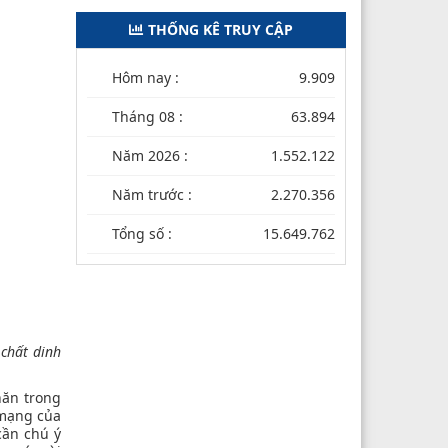
THỐNG KÊ TRUY CẬP
Hôm nay :
9.909
Tháng 08 :
63.894
Năm 2026 :
1.552.122
Năm trước :
2.270.356
Tổng số :
15.649.762
chất dinh
hăn trong
 mạng của
cần chú ý