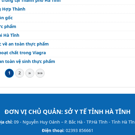
p trung tại Thành phố Hà Tĩnh
ng Hợp Thành
ồn gốc
hực phẩm
ại Hà Tĩnh
ớc về an toàn thực phẩm
oạt chất trong Viagra
an toàn vệ sinh thực phẩm
1
2
»
»»
ĐƠN VỊ CHỦ QUẢN:
SỞ Y TẾ TỈNH HÀ TĨNH
ịa chỉ:
09 - Nguyễn Huy Oánh – P. Bắc Hà - TP.Hà Tĩnh - Tỉnh Hà Tĩ
Điện thoại:
02393 856661