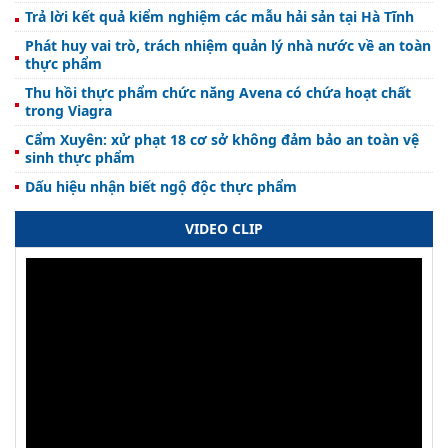
Trả lời kết quả kiểm nghiệm các mẫu hải sản tại Hà Tĩnh
Phát huy vai trò, trách nhiệm quản lý nhà nước về an toàn
thực phẩm
Thu hồi thực phẩm chức năng Avena có chứa hoạt chất
trong Viagra
Cẩm Xuyên: xử phạt 18 cơ sở không đảm bảo an toàn vệ
sinh thực phẩm
Dấu hiệu nhận biết ngộ độc thực phẩm
VIDEO CLIP