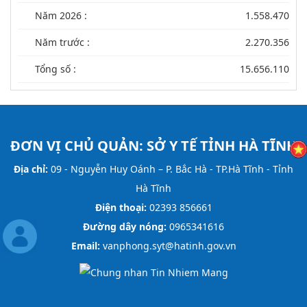
Năm 2026 :
1.558.470
Năm trước :
2.270.356
Tổng số :
15.656.110
ĐƠN VỊ CHỦ QUẢN:
SỞ Y TẾ TỈNH HÀ TĨNH
Địa chỉ:
09 - Nguyễn Huy Oánh – P. Bắc Hà - TP.Hà Tĩnh - Tỉnh
Hà Tĩnh
Điện thoại:
02393 856661
Đường dây nóng:
0965341616
Email:
vanphong.syt@hatinh.gov.vn