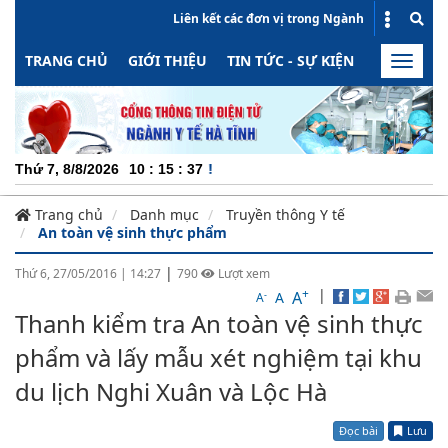
Liên kết các đơn vị trong Ngành
TRANG CHỦ
GIỚI THIỆU
TIN TỨC - SỰ KIỆN
HOẠT ĐỘN
Toggle
naviga
CHUY
Thứ 7, 8/8/2026
10
:
15
:
37
Trang chủ
Danh mục
Truyền thông Y tế
An toàn vệ sinh thực phẩm
|
Thứ 6, 27/05/2016
|
14:27
790
Lượt xem
+
|
A
-
A
A
Thanh kiểm tra An toàn vệ sinh thực
phẩm và lấy mẫu xét nghiệm tại khu
du lịch Nghi Xuân và Lộc Hà
Đọc bài
Lưu