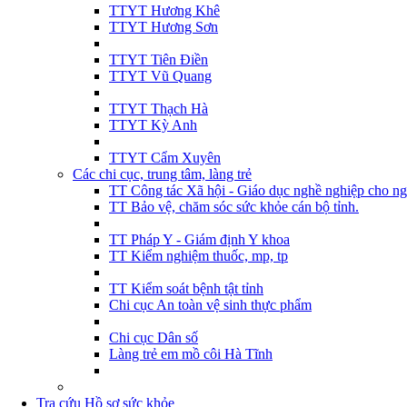
TTYT Hương Khê
TTYT Hương Sơn
TTYT Tiên Điền
TTYT Vũ Quang
TTYT Thạch Hà
TTYT Kỳ Anh
TTYT Cẩm Xuyên
Các chi cục, trung tâm, làng trẻ
TT Công tác Xã hội - Giáo dục nghề nghiệp cho ng
TT Bảo vệ, chăm sóc sức khỏe cán bộ tỉnh.
TT Pháp Y - Giám định Y khoa
TT Kiểm nghiệm thuốc, mp, tp
TT Kiểm soát bệnh tật tỉnh
Chi cục An toàn vệ sinh thực phẩm
Chi cục Dân số
Làng trẻ em mồ côi Hà Tĩnh
Tra cứu Hồ sơ sức khỏe