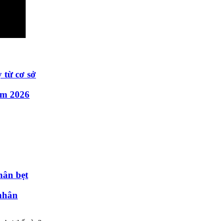
 từ cơ sở
ăm 2026
hân bẹt
nhân