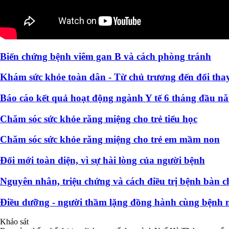
Biến chứng bệnh viêm gan B và cách phòng tránh
Khám sức khỏe toàn dân - Từ chủ trương đến đổi thay
Báo cáo kết quả hoạt động ngành Y tế 6 tháng đầu n
Chăm sóc sức khỏe răng miệng cho trẻ tiểu học
Chăm sóc sức khỏe răng miệng cho trẻ em mầm non
Đổi mới toàn diện, vì sự hài lòng của người bệnh
Nguyên nhân, triệu chứng và cách điều trị bệnh bàn c
Điều dưỡng - người thầm lặng đồng hành cùng bệnh 
Khảo sát