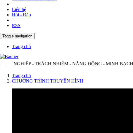
Liên hệ
Hỏi - Đáp
RSS
Toggle navigation
Trang chủ
HIỆP - TRÁCH NHIỆM - NĂNG ĐỘNG - MINH BẠCH - HIỆU
:
:
Trang chủ
CHƯƠNG TRÌNH TRUYỀN HÌNH