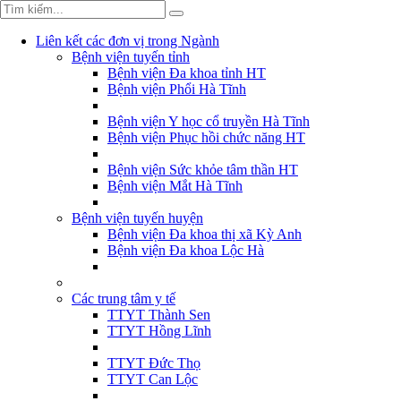
Liên kết các đơn vị trong Ngành
Bệnh viện tuyến tỉnh
Bệnh viện Đa khoa tỉnh HT
Bệnh viện Phổi Hà Tĩnh
Bệnh viện Y học cổ truyền Hà Tĩnh
Bệnh viện Phục hồi chức năng HT
Bệnh viện Sức khỏe tâm thần HT
Bệnh viện Mắt Hà Tĩnh
Bệnh viện tuyến huyện
Bệnh viện Đa khoa thị xã Kỳ Anh
Bệnh viện Đa khoa Lộc Hà
Các trung tâm y tế
TTYT Thành Sen
TTYT Hồng Lĩnh
TTYT Đức Thọ
TTYT Can Lộc