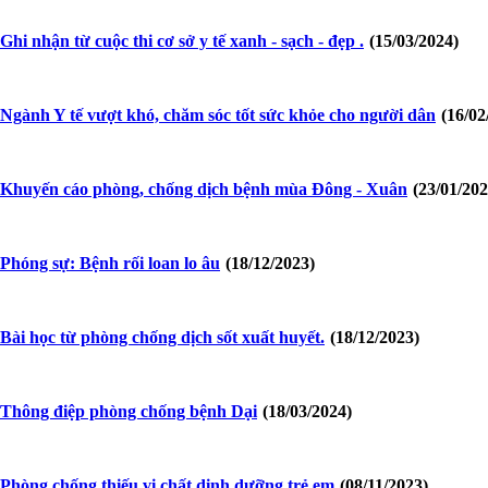
Ghi nhận từ cuộc thi cơ sở y tế xanh - sạch - đẹp .
(15/03/2024)
Ngành Y tế vượt khó, chăm sóc tốt sức khỏe cho người dân
(16/02
Khuyến cáo phòng, chống dịch bệnh mùa Đông - Xuân
(23/01/202
Phóng sự: Bệnh rối loan lo âu
(18/12/2023)
Bài học từ phòng chống dịch sốt xuất huyết.
(18/12/2023)
Thông điệp phòng chống bệnh Dại
(18/03/2024)
Phòng chống thiếu vi chất dinh dưỡng trẻ em
(08/11/2023)