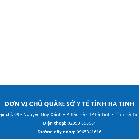
ĐƠN VỊ CHỦ QUẢN:
SỞ Y TẾ TỈNH HÀ TĨNH
ịa chỉ:
09 - Nguyễn Huy Oánh – P. Bắc Hà - TP.Hà Tĩnh - Tỉnh Hà Tĩ
Điện thoại:
02393 856661
Đường dây nóng:
0965341616