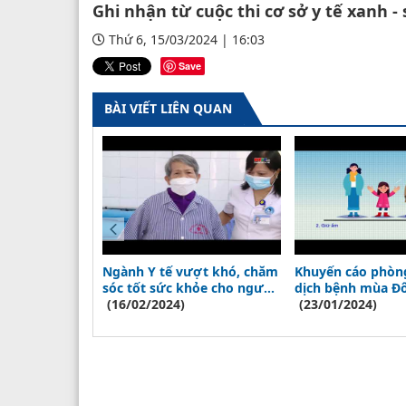
Ghi nhận từ cuộc thi cơ sở y tế xanh - 
Thứ 6, 15/03/2024 | 16:03
Save
BÀI VIẾT LIÊN QUAN
 để phòng
Ngành Y tế vượt khó, chăm
Khuyến cáo phòn
ổ, phòng
sóc tốt sức khỏe cho người
dịch bệnh mùa Đô
t
dân
(16/02/2024)
(23/01/2024)