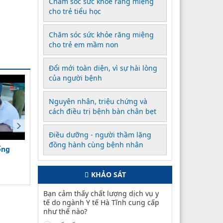
Chăm sóc sức khỏe răng miệng
cho trẻ tiểu học
Chăm sóc sức khỏe răng miệng
cho trẻ em mầm non
Đổi mới toàn diện, vì sự hài lòng
của người bệnh
Nguyên nhân, triệu chứng và
cách điều trị bệnh bàn chân bẹt
Điều dưỡng - người thầm lặng
đồng hành cùng bệnh nhân
ống
Thông điệp phòng chống
Phòng chống thiếu vi ch
bệnh Dại
dinh dưỡng trẻ em
(18/03/2024)
(08/11/2023)
KHẢO SÁT
Bạn cảm thấy chất lượng dịch vụ y
tế do ngành Y tế Hà Tĩnh cung cấp
như thế nào?