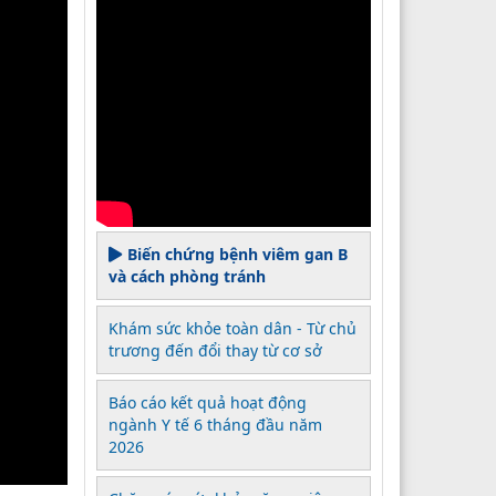
Biến chứng bệnh viêm gan B
và cách phòng tránh
Khám sức khỏe toàn dân - Từ chủ
trương đến đổi thay từ cơ sở
Báo cáo kết quả hoạt động
ngành Y tế 6 tháng đầu năm
2026