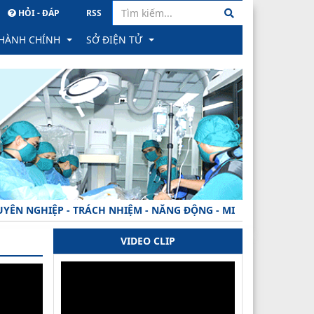
HỎI - ĐÁP
RSS
 HÀNH CHÍNH
SỞ ĐIỆN TỬ
hành chính
PM Quản lý văn bản & Hồ sơ công việc
ông trực tuyến
Hệ thống Hồ sơ Quản lý sức khỏe cá nhân
học
ình trạng xử lý hồ sơ
Hệ thống Gửi nhận văn bản tỉnh
ành
ăn bản công bố
PM Quản lý hồ sơ CB CC, VC tỉnh
GHIỆP - TRÁCH NHIỆM - NĂNG ĐỘNG - MINH BẠCH - HIỆU QUẢ 
 phản ánh, kiến nghị về quy định hành chính
VIDEO CLIP
hạng
ăn bản thu hồi
rong đào tạo khối ngành SK
 TTHC