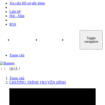
Tra cứu Hồ sơ sức khỏe
Liên hệ
Hỏi - Đáp
RSS
Toggle
TRANG CHỦ
GIỚI THIỆU
TIN TỨC - SỰ KIỆN
navigation
Trang chủ
:
:
Trang chủ
CHƯƠNG TRÌNH TRUYỀN HÌNH