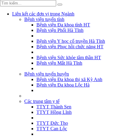
Liên kết các đơn vị trong Ngành
Bệnh viện tuyến tỉnh
Bệnh viện Đa khoa tỉnh HT
Bệnh viện Phổi Hà Tĩnh
Bệnh viện Y học cổ truyền Hà Tĩnh
Bệnh viện Phục hồi chức năng HT
Bệnh viện Sức khỏe tâm thần HT
Bệnh viện Mắt Hà Tĩnh
Bệnh viện tuyến huyện
Bệnh viện Đa khoa thị xã Kỳ Anh
Bệnh viện Đa khoa Lộc Hà
Các trung tâm y tế
TTYT Thành Sen
TTYT Hồng Lĩnh
TTYT Đức Thọ
TTYT Can Lộc