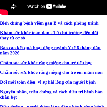
Biến chứng bệnh viêm gan B và cách phòng tránh
Khám sức khỏe toàn dân - Từ chủ trương đến đổi
thay từ cơ sở
Báo cáo kết quả hoạt động ngành Y tế 6 tháng đầu
năm 2026
Chăm sóc sức khỏe răng miệng cho trẻ tiểu học
Chăm sóc sức khỏe răng miệng cho trẻ em mầm non
Đổi mới toàn diện, vì sự hài lòng của người bệnh
Nguyên nhân, triệu chứng và cách điều trị bệnh bàn
chân bẹt
Điều dưỡng - người thầm lặng đồng hành cùng bệnh