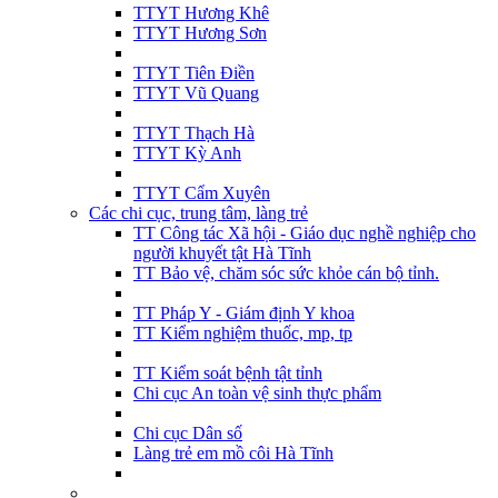
TTYT Hương Khê
TTYT Hương Sơn
TTYT Tiên Điền
TTYT Vũ Quang
TTYT Thạch Hà
TTYT Kỳ Anh
TTYT Cẩm Xuyên
Các chi cục, trung tâm, làng trẻ
TT Công tác Xã hội - Giáo dục nghề nghiệp cho
người khuyết tật Hà Tĩnh
TT Bảo vệ, chăm sóc sức khỏe cán bộ tỉnh.
TT Pháp Y - Giám định Y khoa
TT Kiểm nghiệm thuốc, mp, tp
TT Kiểm soát bệnh tật tỉnh
Chi cục An toàn vệ sinh thực phẩm
Chi cục Dân số
Làng trẻ em mồ côi Hà Tĩnh