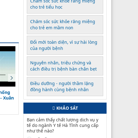
Chăm sóc sức khỏe răng miệng
cho trẻ tiểu học
Chăm sóc sức khỏe răng miệng
cho trẻ em mầm non
Đổi mới toàn diện, vì sự hài lòng
của người bệnh
Nguyên nhân, triệu chứng và
cách điều trị bệnh bàn chân bẹt
Điều dưỡng - người thầm lặng
đồng hành cùng bệnh nhân
chống
Phóng sự: Bệnh rối loan lo
Bài học từ phòng chống
- Xuân
âu
dịch sốt xuất huyết.
(18/12/2023)
(18/12/2023)
KHẢO SÁT
Bạn cảm thấy chất lượng dịch vụ y
tế do ngành Y tế Hà Tĩnh cung cấp
như thế nào?