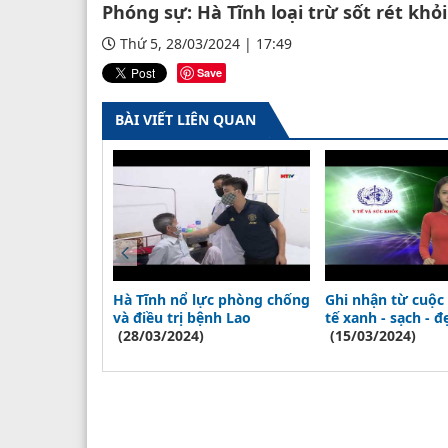
Phóng sự: Hà Tĩnh loại trừ sốt rét khỏ
Thứ 5, 28/03/2024 | 17:49
Save
BÀI VIẾT LIÊN QUAN
hòng chống
Hà Tĩnh nổ lực phòng chống
Ghi nhận từ cuộc 
 A H5 trên
và điều trị bệnh Lao
tế xanh - sạch - đ
(28/03/2024)
(15/03/2024)