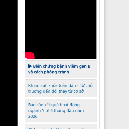
Biến chứng bệnh viêm gan B
và cách phòng tránh
Khám sức khỏe toàn dân - Từ chủ
trương đến đổi thay từ cơ sở
Báo cáo kết quả hoạt động
ngành Y tế 6 tháng đầu năm
2026