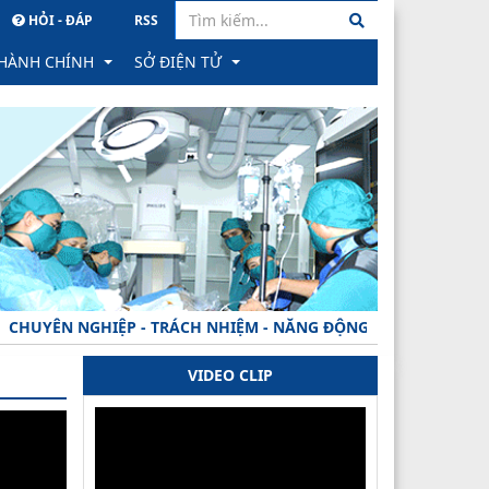
HỎI - ĐÁP
RSS
 HÀNH CHÍNH
SỞ ĐIỆN TỬ
hành chính
PM Quản lý văn bản & Hồ sơ công việc
ông trực tuyến
Hệ thống Hồ sơ Quản lý sức khỏe cá nhân
học
ình trạng xử lý hồ sơ
Hệ thống Gửi nhận văn bản tỉnh
ành
ăn bản công bố
PM Quản lý hồ sơ CB CC, VC tỉnh
YÊN NGHIỆP - TRÁCH NHIỆM - NĂNG ĐỘNG - MINH BẠCH - HIỆU 
 phản ánh, kiến nghị về quy định hành chính
VIDEO CLIP
hạng
ăn bản thu hồi
rong đào tạo khối ngành SK
 TTHC