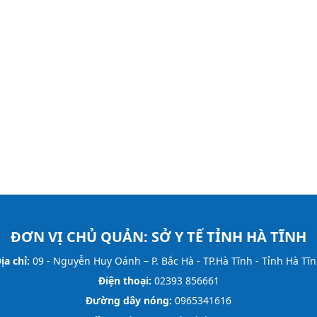
ĐƠN VỊ CHỦ QUẢN:
SỞ Y TẾ TỈNH HÀ TĨNH
ịa chỉ:
09 - Nguyễn Huy Oánh – P. Bắc Hà - TP.Hà Tĩnh - Tỉnh Hà Tĩ
Điện thoại:
02393 856661
Đường dây nóng:
0965341616