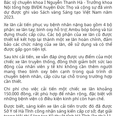
Bác sỹ chuyên khoa I Nguyễn Thanh Hà - Trưởng khoa
Nội tổng hợp BVĐK huyện Đức Thọ và cộng sự đã vinh
dự được ghi vào Sách vàng Sáng tạo Việt Nam năm
2023.
Xe lăn cải tiến phục vụ bệnh nhân nặng bao gồm 4 bộ
phận: xe lăn tay; bình oxy hỗ trợ; Ambu bóp bóng và túi
đựng thuốc cấp cứu. Các bộ phận của xe lăn cũ được
thiết kế kết hợp lại thành một xe lăn hoàn chỉnh, đảm
bảo các chức năng của xe lăn, dễ sử dụng và có thể
được gấp gọn tiện lợi.
Sau khi cải tiến, xe vẫn đáp ứng được ưu điểm của một
chiếc xe lăn truyền thống, đồng thời giảm bớt sức lao
động của nhân viên y tế khi không cần thêm người
mang theo bình oxy bên cạnh trong quá trình di
chuyển bệnh nhân, cấp cứu tại chỗ trong trường hợp
cần thiết.
Chi phí cho việc cải tiến một chiếc xe lăn khoảng
150.000 đồng, rất phù hợp để nhân rộng, đặc biệt với
những bệnh viện có điều kiện kinh phí còn hạn chế.
Được biết, sáng kiến xe lăn cải tiến trước đó đã được
Sở Y tế Hà Tĩnh công nhận sáng kiến cấp cơ sở; đạt giải