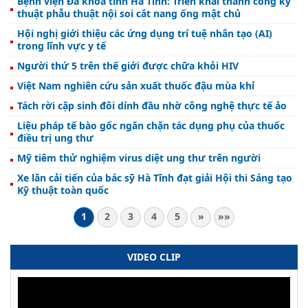
Bệnh viện Đa khoa tỉnh Hà Tĩnh: Triển khai thành công kỹ
thuật phẫu thuật nội soi cắt nang ống mật chủ
Hội nghị giới thiệu các ứng dụng trí tuệ nhân tạo (AI)
trong lĩnh vực y tế
Người thứ 5 trên thế giới được chữa khỏi HIV
Việt Nam nghiên cứu sản xuất thuốc đậu mùa khỉ
Tách rời cặp sinh đôi dính đầu nhờ công nghệ thực tế ảo
Liệu pháp tế bào gốc ngăn chặn tác dụng phụ của thuốc
điều trị ung thư
Mỹ tiêm thử nghiệm virus diệt ung thư trên người
Xe lăn cải tiến của bác sỹ Hà Tĩnh đạt giải Hội thi Sáng tạo
Kỹ thuật toàn quốc
1
2
3
4
5
»
»»
VIDEO CLIP