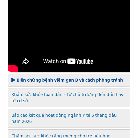
Biến chứng bệnh viêm gan B và cách phòng tránh
Khám sức khỏe toàn dân - Từ chủ trương đến đổi thay
từ cơ sở
Báo cáo kết quả hoạt động ngành Y tế 6 tháng đầu
năm 2026
Chăm sóc sức khỏe răng miệng cho trẻ tiểu học