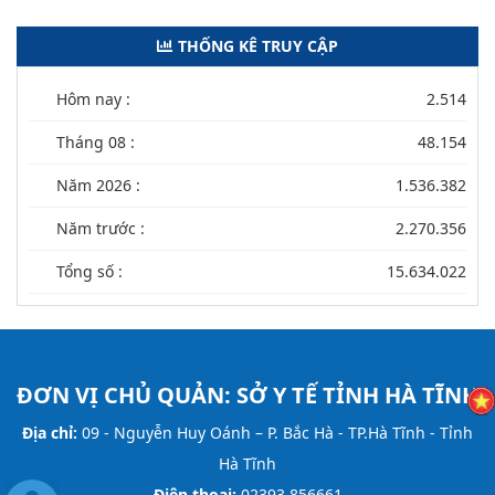
THỐNG KÊ TRUY CẬP
Hôm nay :
2.514
Tháng 08 :
48.154
Năm 2026 :
1.536.382
Năm trước :
2.270.356
Tổng số :
15.634.022
ĐƠN VỊ CHỦ QUẢN:
SỞ Y TẾ TỈNH HÀ TĨNH
Địa chỉ:
09 - Nguyễn Huy Oánh – P. Bắc Hà - TP.Hà Tĩnh - Tỉnh
Hà Tĩnh
Điện thoại:
02393 856661