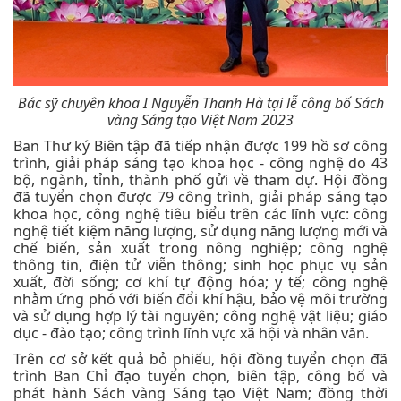
Bác sỹ chuyên khoa I Nguyễn Thanh Hà tại lễ công bố Sách
vàng Sáng tạo Việt Nam 2023
Ban Thư ký Biên tập đã tiếp nhận được 199 hồ sơ công
trình, giải pháp sáng tạo khoa học - công nghệ do 43
bộ, ngành, tỉnh, thành phố gửi về tham dự. Hội đồng
đã tuyển chọn được 79 công trình, giải pháp sáng tạo
khoa học, công nghệ tiêu biểu trên các lĩnh vực: công
nghệ tiết kiệm năng lượng, sử dụng năng lượng mới và
chế biến, sản xuất trong nông nghiệp; công nghệ
thông tin, điện tử viễn thông; sinh học phục vụ sản
xuất, đời sống; cơ khí tự động hóa; y tế; công nghệ
nhằm ứng phó với biến đổi khí hậu, bảo vệ môi trường
và sử dụng hợp lý tài nguyên; công nghệ vật liệu; giáo
dục - đào tạo; công trình lĩnh vực xã hội và nhân văn.
Trên cơ sở kết quả bỏ phiếu, hội đồng tuyển chọn đã
trình Ban Chỉ đạo tuyển chọn, biên tập, công bố và
phát hành Sách vàng Sáng tạo Việt Nam; đồng thời