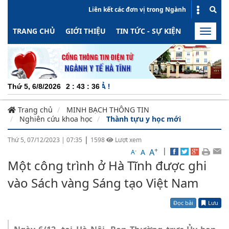
Liên kết các đơn vị trong Ngành
TRANG CHỦ
GIỚI THIỆU
TIN TỨC - SỰ KIỆN
HOẠT ĐỘN
Toggle
naviga
CHUYÊ
Thứ 5, 6/8/2026
2
:
43
:
36
Trang chủ
MINH BẠCH THÔNG TIN
Nghiên cứu khoa học
Thành tựu y học mới
|
Thứ 5, 07/12/2023
|
07:35
1598
Lượt xem
+
|
A
-
A
A
Một công trình ở Hà Tĩnh được ghi
vào Sách vàng Sáng tạo Việt Nam
Đọc bài
Lưu