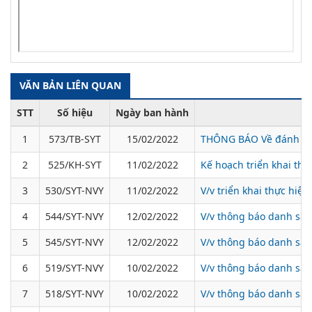
VĂN BẢN LIÊN QUAN
STT
Số hiệu
Ngày ban hành
1
573/TB-SYT
15/02/2022
THÔNG BÁO Về đánh giá 
2
525/KH-SYT
11/02/2022
Kế hoạch triển khai th
3
530/SYT-NVY
11/02/2022
V/v triển khai thực hi
4
544/SYT-NVY
12/02/2022
V/v thông báo danh sác
5
545/SYT-NVY
12/02/2022
V/v thông báo danh sác
6
519/SYT-NVY
10/02/2022
V/v thông báo danh sác
7
518/SYT-NVY
10/02/2022
V/v thông báo danh sác