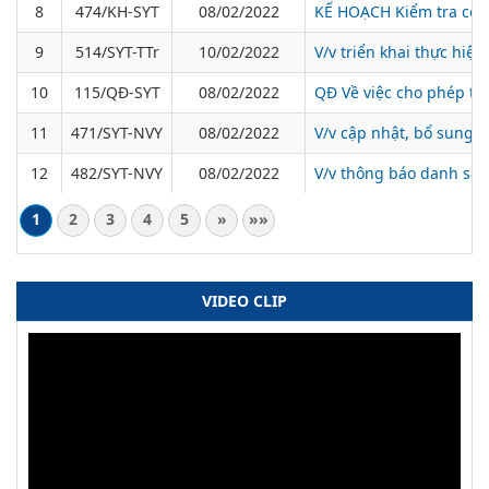
8
474/KH-SYT
08/02/2022
KẾ HOẠCH Kiểm tra côn
9
514/SYT-TTr
10/02/2022
V/v triển khai thực hiệ
10
115/QĐ-SYT
08/02/2022
QĐ Về việc cho phép th
11
471/SYT-NVY
08/02/2022
V/v cập nhật, bổ sung d
12
482/SYT-NVY
08/02/2022
V/v thông báo danh sác
1
2
3
4
5
»
»»
VIDEO CLIP