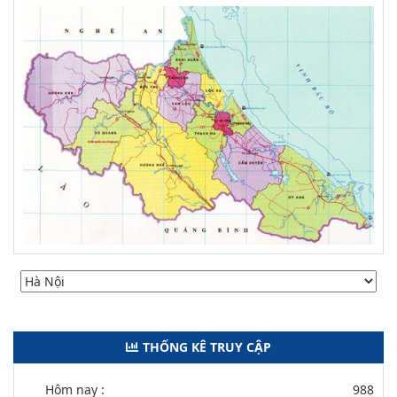
THỐNG KÊ TRUY CẬP
Hôm nay :
988