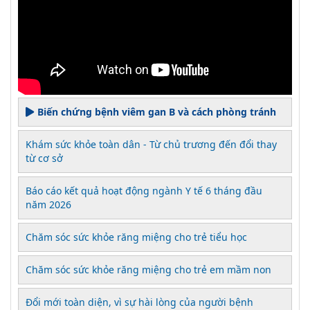
Biến chứng bệnh viêm gan B và cách phòng tránh
Khám sức khỏe toàn dân - Từ chủ trương đến đổi thay
từ cơ sở
Báo cáo kết quả hoạt động ngành Y tế 6 tháng đầu
năm 2026
Chăm sóc sức khỏe răng miệng cho trẻ tiểu học
Chăm sóc sức khỏe răng miệng cho trẻ em mầm non
Đổi mới toàn diện, vì sự hài lòng của người bệnh