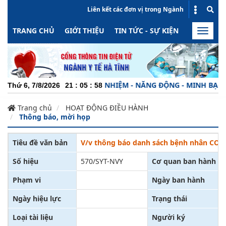
Liên kết các đơn vị trong Ngành
TRANG CHỦ
GIỚI THIỆU
TIN TỨC - SỰ KIỆN
HOẠT ĐỘN
Toggle
naviga
CHUYÊN NGHIỆP - TRÁCH NHIỆM - NĂNG ĐỘNG - MINH BẠCH - H
Thứ 6, 7/8/2026
21
:
05
:
59
Trang chủ
HOẠT ĐỘNG ĐIỀU HÀNH
Thông báo, mời họp
Tiêu đề văn bản
V/v thông báo danh sách bệnh nhân COVID
Số hiệu
570/SYT-NVY
Cơ quan ban hành
Phạm vi
Ngày ban hành
Ngày hiệu lực
Trạng thái
Loại tài liệu
Người ký