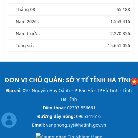
Tháng 08 :
65.188
Năm 2026 :
1.553.416
Năm trước :
2.270.356
Tổng số :
15.651.056
ĐƠN VỊ CHỦ QUẢN:
SỞ Y TẾ TỈNH HÀ TĨNH
Địa chỉ:
09 - Nguyễn Huy Oánh – P. Bắc Hà - TP.Hà Tĩnh - Tỉnh
Hà Tĩnh
Điện thoại:
02393 856661
Đường dây nóng:
0965341616
Email:
vanphong.syt@hatinh.gov.vn