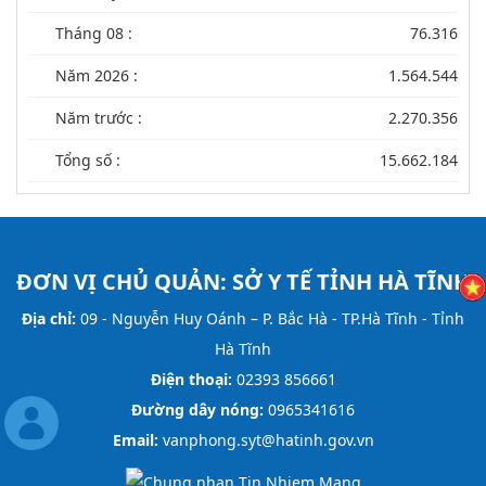
Tháng 08 :
76.316
Năm 2026 :
1.564.544
Năm trước :
2.270.356
Tổng số :
15.662.184
ĐƠN VỊ CHỦ QUẢN:
SỞ Y TẾ TỈNH HÀ TĨNH
Địa chỉ:
09 - Nguyễn Huy Oánh – P. Bắc Hà - TP.Hà Tĩnh - Tỉnh
Hà Tĩnh
Điện thoại:
02393 856661
Đường dây nóng:
0965341616
Email:
vanphong.syt@hatinh.gov.vn