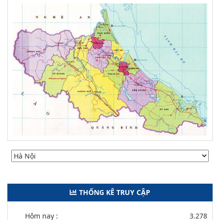
THỐNG KÊ TRUY CẬP
Hôm nay :
3.278