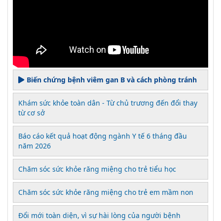
Biến chứng bệnh viêm gan B và cách phòng tránh
Khám sức khỏe toàn dân - Từ chủ trương đến đổi thay
từ cơ sở
Báo cáo kết quả hoạt động ngành Y tế 6 tháng đầu
năm 2026
Chăm sóc sức khỏe răng miệng cho trẻ tiểu học
Chăm sóc sức khỏe răng miệng cho trẻ em mầm non
Đổi mới toàn diện, vì sự hài lòng của người bệnh