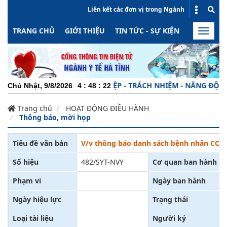
Liên kết các đơn vị trong Ngành
TRANG CHỦ
GIỚI THIỆU
TIN TỨC - SỰ KIỆN
HOẠT ĐỘN
Toggle
naviga
CHUYÊN NGHIỆP - TRÁCH NHIỆM - NĂNG ĐỘNG - M
Chủ Nhật, 9/8/2026
4
:
48
:
22
Trang chủ
HOẠT ĐỘNG ĐIỀU HÀNH
Thông báo, mời họp
Tiêu đề văn bản
V/v thông báo danh sách bệnh nhân COVID
Số hiệu
482/SYT-NVY
Cơ quan ban hành
Phạm vi
Ngày ban hành
Ngày hiệu lực
Trạng thái
Loại tài liệu
Người ký