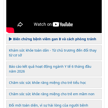
Biến chứng bệnh viêm gan B và cách phòng tránh
Khám sức khỏe toàn dân - Từ chủ trương đến đổi thay
từ cơ sở
Báo cáo kết quả hoạt động ngành Y tế 6 tháng đầu
năm 2026
Chăm sóc sức khỏe răng miệng cho trẻ tiểu học
Chăm sóc sức khỏe răng miệng cho trẻ em mầm non
Đổi mới toàn diện, vì sự hài lòng của người bệnh