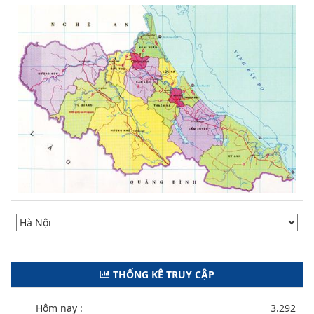
THỐNG KÊ TRUY CẬP
Hôm nay :
3.292