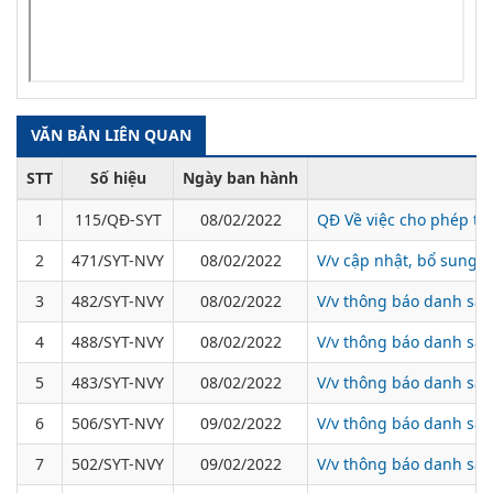
VĂN BẢN LIÊN QUAN
STT
Số hiệu
Ngày ban hành
1
115/QĐ-SYT
08/02/2022
QĐ Về việc cho phép th
2
471/SYT-NVY
08/02/2022
V/v cập nhật, bổ sung d
3
482/SYT-NVY
08/02/2022
V/v thông báo danh sác
4
488/SYT-NVY
08/02/2022
V/v thông báo danh sác
5
483/SYT-NVY
08/02/2022
V/v thông báo danh sác
6
506/SYT-NVY
09/02/2022
V/v thông báo danh sác
7
502/SYT-NVY
09/02/2022
V/v thông báo danh sác