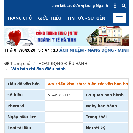
Liên kết các đơn vị trong Ngành
TRANG CHỦ
GIỚI THIỆU
TIN TỨC - SỰ KIỆN
HOẠT ĐỘN
Toggle
naviga
CHUYÊN NGHIỆP - TRÁCH NHIỆM - NĂNG ĐỘNG - MINH BẠCH
Thứ 6, 7/8/2026
3
:
47
:
18
Trang chủ
HOẠT ĐỘNG ĐIỀU HÀNH
Văn bản chỉ đạo điều hành
Tiêu đề văn bản
V/v triển khai thực hiện các văn bản hợp 
Số hiệu
514/SYT-TTr
Cơ quan ban hành
Phạm vi
Ngày ban hành
Ngày hiệu lực
Trạng thái
Loại tài liệu
Người ký