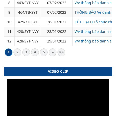
8
463/SYT-NVY
07/02/2022
V/v thông báo danh sác
9
464/TB-SYT
07/02/2022
THÔNG BÁO Về đánh giá 
10
425/KH-SYT
28/01/2022
KẾ HOẠCH Tổ chức chiến
11
420/SYT-NVY
28/01/2022
V/v thông báo danh sác
12
428/SYT-NVY
29/01/2022
V/v thông báo danh sác
1
2
3
4
5
»
»»
VIDEO CLIP