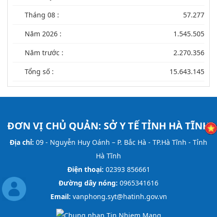
Tháng 08 :
57.277
Năm 2026 :
1.545.505
Năm trước :
2.270.356
Tổng số :
15.643.145
ĐƠN VỊ CHỦ QUẢN:
SỞ Y TẾ TỈNH HÀ TĨNH
Địa chỉ:
09 - Nguyễn Huy Oánh – P. Bắc Hà - TP.Hà Tĩnh - Tỉnh
Hà Tĩnh
Điện thoại:
02393 856661
Đường dây nóng:
0965341616
Email:
vanphong.syt@hatinh.gov.vn