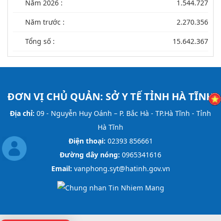
Năm 2026 :
1.544.727
Năm trước :
2.270.356
Tổng số :
15.642.367
ĐƠN VỊ CHỦ QUẢN:
SỞ Y TẾ TỈNH HÀ TĨNH
Địa chỉ:
09 - Nguyễn Huy Oánh – P. Bắc Hà - TP.Hà Tĩnh - Tỉnh
Hà Tĩnh
Điện thoại:
02393 856661
Đường dây nóng:
0965341616
Email:
vanphong.syt@hatinh.gov.vn