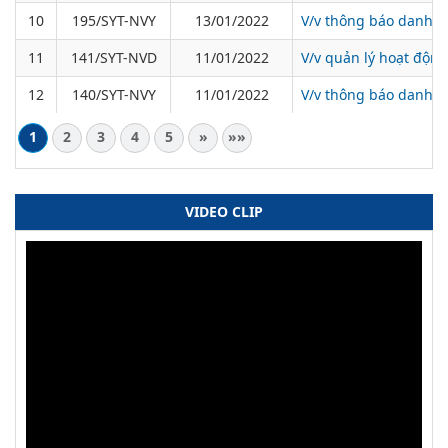
10
195/SYT-NVY
13/01/2022
V/v thông báo danh s
11
141/SYT-NVD
11/01/2022
V/v quản lý hoạt động 
12
140/SYT-NVY
11/01/2022
V/v thông báo danh sá
1
2
3
4
5
»
»»
VIDEO CLIP