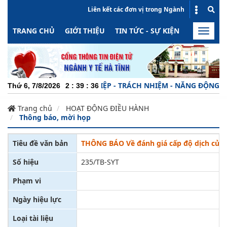
Liên kết các đơn vị trong Ngành
TRANG CHỦ
GIỚI THIỆU
TIN TỨC - SỰ KIỆN
HOẠT ĐỘN
Toggle
naviga
CHUYÊN NGHIỆP - TRÁCH NHIỆM - NĂNG ĐỘNG - MIN
Thứ 6, 7/8/2026
2
:
39
:
36
Trang chủ
HOẠT ĐỘNG ĐIỀU HÀNH
Thông báo, mời họp
Tiêu đề văn bản
THÔNG BÁO Về đánh giá cấp độ dịch của t
Số hiệu
235/TB-SYT
Phạm vi
Ngày hiệu lực
Loại tài liệu