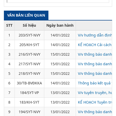
VĂN BẢN LIÊN QUAN
STT
Số hiệu
Ngày ban hành
1
203/SYT-NVY
14/01/2022
V/v hướng dẫn định n
2
205/KH-SYT
14/01/2022
KẾ HOẠCH Cải cách hà
3
216/SYT-NVY
15/01/2022
V/v thông báo danh s
4
217/SYT-NVY
15/01/2022
V/v thông báo danh s
5
218/SYT-NVY
15/01/2022
V/v thông báo danh s
6
30/TB-BVĐKKA
14/01/2022
Thông báo kết quả tu
7
184/SYT-VP
13/01/2022
V/v tuyên truyền, hướ
8
183/KH-SYT
13/01/2022
KẾ HOẠCH Tuyên truyề
9
194/SYT-NVY
13/01/2022
V/v thông báo danh s