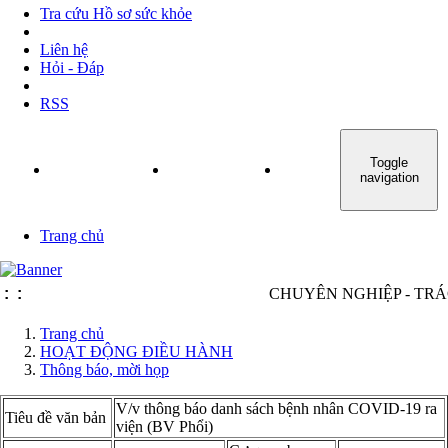
Tra cứu Hồ sơ sức khỏe
Liên hệ
Hỏi - Đáp
RSS
Toggle
TRANG CHỦ
GIỚI THIỆU
TIN TỨC - SỰ KIỆN
navigation
Trang chủ
:
:
CHUYÊN NGHIỆP - TRÁCH 
Trang chủ
HOẠT ĐỘNG ĐIỀU HÀNH
Thông báo, mời họp
V/v thông báo danh sách bệnh nhân COVID-19 ra
Tiêu đề văn bản
viện (BV Phổi)