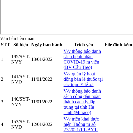
Văn bản liên quan
STT
Số hiệu
Ngày ban hành
Trích yếu
File đính kèm
V/v thông báo danh
195/SYT-
sách bệnh nhân
1
13/01/2022
NVY
COVID-19 ra viện
(BV Cầu Treo)
V/v quản lý hoạt
141/SYT-
2
11/01/2022
động bán lẻ thuốc tại
NVD
các trạm Y tế xã
V/v thông báo danh
sách công dân hoàn
140/SYT-
3
11/01/2022
thành cách ly tập
NVY
trung tại tỉnh Hà
Tĩnh (Mitraco)
V/v triển khai thực
153/SYT-
4
12/01/2022
hiện Thông tư số
NVD
27/2021/TT-BYT.