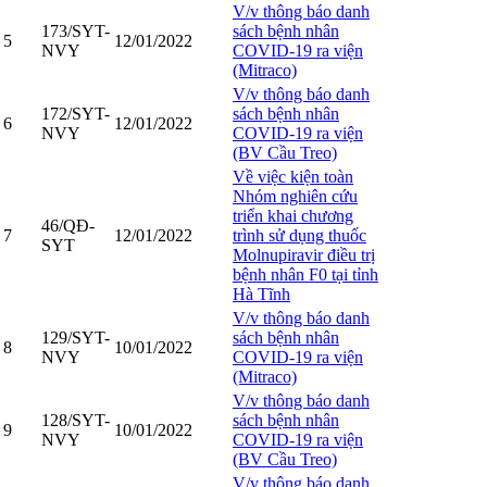
V/v thông báo danh
173/SYT-
sách bệnh nhân
5
12/01/2022
NVY
COVID-19 ra viện
(Mitraco)
V/v thông báo danh
172/SYT-
sách bệnh nhân
6
12/01/2022
NVY
COVID-19 ra viện
(BV Cầu Treo)
Về việc kiện toàn
Nhóm nghiên cứu
triển khai chương
46/QĐ-
7
12/01/2022
trình sử dụng thuốc
SYT
Molnupiravir điều trị
bệnh nhân F0 tại tỉnh
Hà Tĩnh
V/v thông báo danh
129/SYT-
sách bệnh nhân
8
10/01/2022
NVY
COVID-19 ra viện
(Mitraco)
V/v thông báo danh
128/SYT-
sách bệnh nhân
9
10/01/2022
NVY
COVID-19 ra viện
(BV Cầu Treo)
V/v thông báo danh