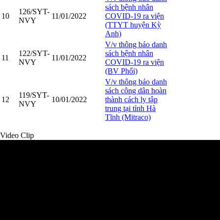
sách bệnh nhân
126/SYT-
10
11/01/2022
COVID-19 ra viện
NVY
(TTYT huyện Kỳ
Anh)
V/v thông báo danh
122/SYT-
sách bệnh nhân
11
11/01/2022
NVY
COVID-19 ra viện
(BV Phổi)
V/v thông báo danh
sách công dân hoàn
119/SYT-
12
10/01/2022
thành cách ly tập
NVY
trung tại tỉnh Hà
Tĩnh (Mitraco)
Video Clip