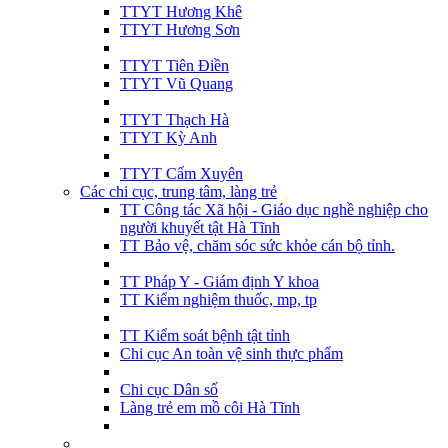
TTYT Hương Khê
TTYT Hương Sơn
TTYT Tiên Điền
TTYT Vũ Quang
TTYT Thạch Hà
TTYT Kỳ Anh
TTYT Cẩm Xuyên
Các chi cục, trung tâm, làng trẻ
TT Công tác Xã hội - Giáo dục nghề nghiệp cho
người khuyết tật Hà Tĩnh
TT Bảo vệ, chăm sóc sức khỏe cán bộ tỉnh.
TT Pháp Y - Giám định Y khoa
TT Kiểm nghiệm thuốc, mp, tp
TT Kiểm soát bệnh tật tỉnh
Chi cục An toàn vệ sinh thực phẩm
Chi cục Dân số
Làng trẻ em mồ côi Hà Tĩnh