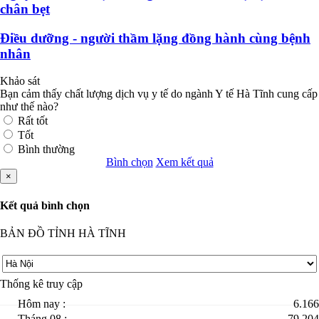
chân bẹt
Điều dưỡng - người thầm lặng đồng hành cùng bệnh
nhân
Khảo sát
Bạn cảm thấy chất lượng dịch vụ y tế do ngành Y tế Hà Tĩnh cung cấp
như thế nào?
Rất tốt
Tốt
Bình thường
Bình chọn
Xem kết quả
×
Kết quả bình chọn
BẢN ĐỒ TỈNH HÀ TĨNH
Thống kê truy cập
Hôm nay :
6.166
Tháng 08 :
79.204