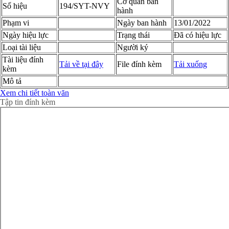
Cơ quan ban
Số hiệu
194/SYT-NVY
hành
Phạm vi
Ngày ban hành
13/01/2022
Ngày hiệu lực
Trạng thái
Đã có hiệu lực
Loại tài liệu
Người ký
Tài liệu đính
Tải về tại đây
File đính kèm
Tải xuống
kèm
Mô tả
Xem chi tiết toàn văn
Tập tin đính kèm