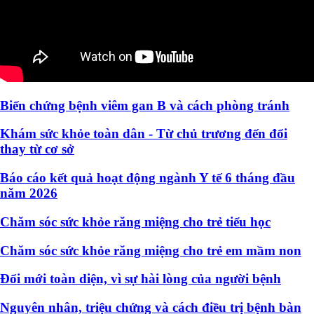
Biến chứng bệnh viêm gan B và cách phòng tránh
Khám sức khỏe toàn dân - Từ chủ trương đến đổi
thay từ cơ sở
Báo cáo kết quả hoạt động ngành Y tế 6 tháng đầu
năm 2026
Chăm sóc sức khỏe răng miệng cho trẻ tiểu học
Chăm sóc sức khỏe răng miệng cho trẻ em mầm non
Đổi mới toàn diện, vì sự hài lòng của người bệnh
Nguyên nhân, triệu chứng và cách điều trị bệnh bàn