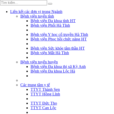
Liên kết các đơn vị trong Ngành
Bệnh viện tuyến tỉnh
Bệnh viện Đa khoa tỉnh HT
Bệnh viện Phổi Hà Tĩnh
Bệnh viện Y học cổ truyền Hà Tĩnh
Bệnh viện Phục hồi chức năng HT
Bệnh viện Sức khỏe tâm thần HT
Bệnh viện Mắt Hà Tĩnh
Bệnh viện tuyến huyện
Bệnh viện Đa khoa thị xã Kỳ Anh
Bệnh viện Đa khoa Lộc Hà
Các trung tâm y tế
TTYT Thành Sen
TTYT Hồng Lĩnh
TTYT Đức Thọ
TTYT Can Lộc