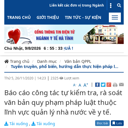
Liên kết các đơn vị trong Ngành
TRANG CHỦ
GIỚI THIỆU
TIN TỨC - SỰ KIỆN
HOẠT ĐỘN
Toggle
naviga
ĐỘNG - MINH BẠCH - HIỆU QUẢ !
Chủ Nhật, 9/8/2026
6
:
55
:
33
Trang chủ
Danh mục
Văn bản QPPL
Tuyên truyền, phổ biến, hướng dẫn thực hiện pháp l...
|
Thứ 5, 26/11/2020
|
14:23
2325
Lượt xem
+
|
A
-
A
A
Báo cáo công tác tự kiểm tra, rà soát
văn bản quy phạm pháp luật thuộc
lĩnh vực quản lý nhà nước về y tế.
Đọc bài
Lưu
Tải xuống
,
Tải xuống