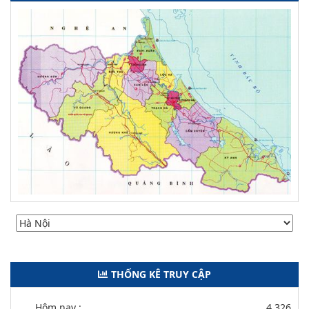
THỐNG KÊ TRUY CẬP
Hôm nay :
4.326