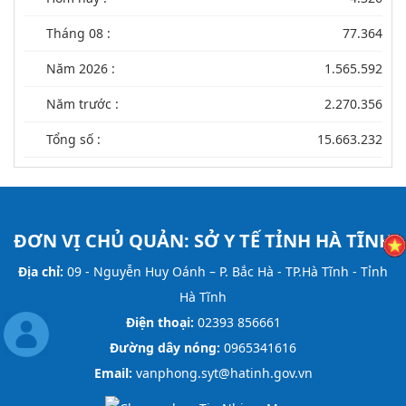
Tháng 08 :
77.364
Năm 2026 :
1.565.592
Năm trước :
2.270.356
Tổng số :
15.663.232
ĐƠN VỊ CHỦ QUẢN:
SỞ Y TẾ TỈNH HÀ TĨNH
Địa chỉ:
09 - Nguyễn Huy Oánh – P. Bắc Hà - TP.Hà Tĩnh - Tỉnh
Hà Tĩnh
Điện thoại:
02393 856661
Đường dây nóng:
0965341616
Email:
vanphong.syt@hatinh.gov.vn