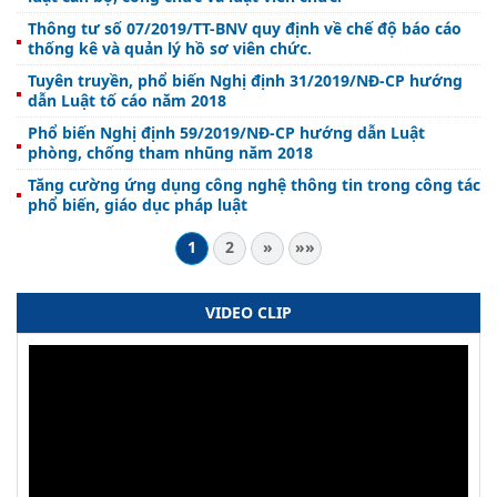
Thông tư số 07/2019/TT-BNV quy định về chế độ báo cáo
thống kê và quản lý hồ sơ viên chức.
Tuyên truyền, phổ biến Nghị định 31/2019/NĐ-CP hướng
dẫn Luật tố cáo năm 2018
Phổ biến Nghị định 59/2019/NĐ-CP hướng dẫn Luật
phòng, chống tham nhũng năm 2018
Tăng cường ứng dụng công nghệ thông tin trong công tác
phổ biến, giáo dục pháp luật
1
2
»
»»
VIDEO CLIP