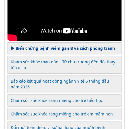
Biến chứng bệnh viêm gan B và cách phòng tránh
Khám sức khỏe toàn dân - Từ chủ trương đến đổi thay
từ cơ sở
Báo cáo kết quả hoạt động ngành Y tế 6 tháng đầu
năm 2026
Chăm sóc sức khỏe răng miệng cho trẻ tiểu học
Chăm sóc sức khỏe răng miệng cho trẻ em mầm non
Đổi mới toàn diện, vì sự hài lòng của người bệnh