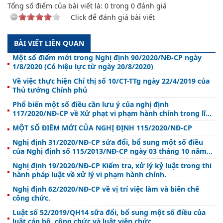
Tổng số điểm của bài viết là:
0
trong
0
đánh giá
Click để đánh giá bài viết
BÀI VIẾT LIÊN QUAN
Một số điểm mới trong Nghị định 90/2020/NĐ-CP ngày
1/8/2020 (Có hiệu lực từ ngày 20/8/2020)
Về việc thực hiện Chỉ thị số 10/CT-TTg ngày 22/4/2019 của
Thủ tướng Chính phủ
Phổ biến một số điều cần lưu ý của nghị định
117/2020/NĐ-CP về Xử phạt vi phạm hành chính trong lĩnh
vực Y tế.
MỘT SỐ ĐIỂM MỚI CỦA NGHỊ ĐỊNH 115/2020/NĐ-CP
Nghị định 31/2020/NĐ-CP sửa đổi, bổ sung một số điều
của Nghị định số 115/2013/NĐ-CP ngày 03 tháng 10 năm
2013 của Chính phủ quy định về quản lý, bảo quản tang
Nghị định 19/2020/NĐ-CP Kiểm tra, xử lý kỷ luật trong thi
vật, phương tiện vi phạm hành chính bị tạm giữ, tịch thu
hành pháp luật về xử lý vi phạm hành chính.
theo thủ tục hành chính.
Nghị định 62/2020/NĐ-CP về vị trí việc làm và biên chế
công chức.
Luật số 52/2019/QH14 sữa đổi, bổ sung một số điều của
luật cán bộ, công chức và luật viên chức.