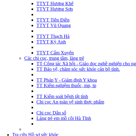
TTYT Hương Khê
TTYT Hương Sơn
TTYT Tiên Điền
TTYT Vũ Quang
TTYT Thạch Hà
TTYT Kỳ Anh
TTYT Cẩm Xuyên
Các chi cục, trung tâm, làng trẻ
TT Công tác Xã hội - Giáo dục nghề nghiệp cho ng
TT Bảo vệ, chăm sóc sức khỏe cán bộ tỉnh.
TT Pháp Y - Giám định Y khoa
TT Kiểm nghiệm thuốc, mp, tp
TT Kiểm soát bệnh tật tỉnh
Chi cục An toàn vệ sinh thực phẩm
Chi cục Dân số
Làng trẻ em mồ côi Hà Tĩnh
Tra cứu Hồ sơ sức khỏe