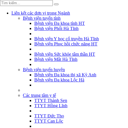
Liên kết các đơn vị trong Ngành
Bệnh viện tuyến tỉnh
Bệnh viện Đa khoa tỉnh HT
Bệnh viện Phổi Hà Tĩnh
Bệnh viện Y học cổ truyền Hà Tĩnh
Bệnh viện Phục hồi chức năng HT
Bệnh viện Sức khỏe tâm thần HT
Bệnh viện Mắt Hà Tĩnh
Bệnh viện tuyến huyện
Bệnh viện Đa khoa thị xã Kỳ Anh
Bệnh viện Đa khoa Lộc Hà
Các trung tâm y tế
TTYT Thành Sen
TTYT Hồng Lĩnh
TTYT Đức Thọ
TTYT Can Lộc