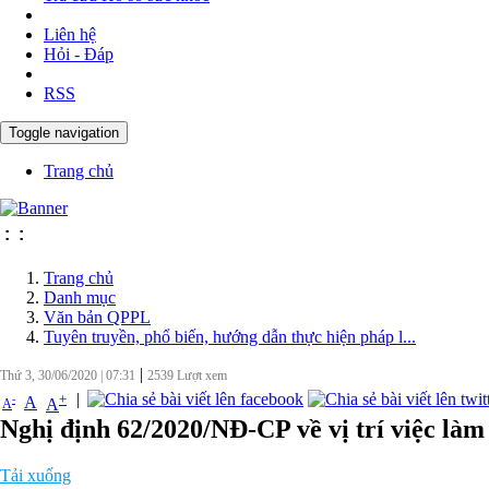
Liên hệ
Hỏi - Đáp
RSS
Toggle navigation
Trang chủ
:
:
Trang chủ
Danh mục
Văn bản QPPL
Tuyên truyền, phổ biến, hướng dẫn thực hiện pháp l...
|
Thứ 3, 30/06/2020
|
07:31
2539
Lượt xem
|
+
-
A
A
A
Nghị định 62/2020/NĐ-CP về vị trí việc làm
Tải xuống