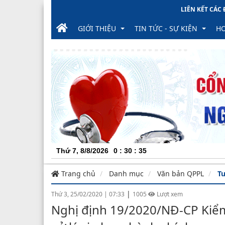
LIÊN KẾT CÁC
GIỚI THIỆU
TIN TỨC - SỰ KIỆN
HO
Lịch sử phát triển
Tin trong tỉnh
Th
Chức năng, nhiệm vụ
Sở
Tin trong ngành
Tà
Cơ cấu tổ chức
Các đơn vị trực thuộc
Tin trong nước
Lị
Thông tin lãnh đạo Sở và lãnh đạo các đơn 
Lãnh đạo Sở
Phòng, chống Covid-19
Vă
Thứ 7, 8/8/2026
0
:
30
:
35
Liên hệ
Trưởng, phó phòng chức nă
Liên hệ chung
Gó
Trang chủ
Danh mục
Văn bản QPPL
Tu
Thống kê, báo cáo
Lãnh đạo các đơn vị trực th
Hộp thư điện tử
Báo cáo Ngành hàng quý
Lị
|
Thứ 3, 25/02/2020
|
07:33
1005
Lượt xem
Sơ đồ Cổng
Báo cáo Ngành cuối năm
Nghị định 19/2020/NĐ-CP Kiểm t