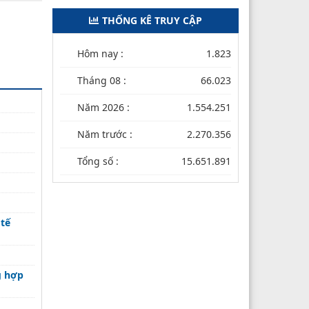
THỐNG KÊ TRUY CẬP
Hôm nay :
1.823
Tháng 08 :
66.023
Năm 2026 :
1.554.251
Năm trước :
2.270.356
Tổng số :
15.651.891
 tế
g hợp