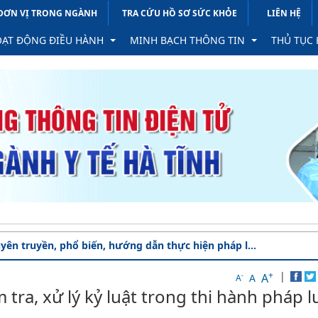
 ĐƠN VỊ TRONG NGÀNH
TRA CỨU HỒ SƠ SỨC KHỎE
LIÊN HỆ
ẠT ĐỘNG ĐIỀU HÀNH
MINH BẠCH THÔNG TIN
THỦ TỤC
ông báo, mời họp
Chính sách ưu đãi, hỗ trợ đầu tư
Thủ tục 
i liệu phục vụ hội nghị, tập huấn
Nghiên cứu khoa học
Thành tựu y học mới
Dịch vụ c
ch công tác
Khen thưởng, xử phạt
Đề tài nghiên cứu khoa 
Tra cứu t
vị trực thuộc Sở
n bản chỉ đạo điều hành
Chiến lược - Quy hoạch - Kế hoạch Ng
Chiến lược quy hoạch
Tra cứu v
CHUY
ng Sở
p ý dự thảo văn bản QPPL
Đào tạo
Kế hoạch Ngành
Tiếp nhận
yên truyền, phổ biến, hướng dẫn thực hiện pháp l...
uộc
ch làm việc tháng
Tổ chức cán bộ
Chuyển ngạch - thăng 
Tra cứu v
+
|
Ngân sách NN
Công bố cs thực hành t
Biểu mẫu
A
-
A
A
ra, xử lý kỷ luật trong thi hành pháp l
Đầu tư - đấu thầu
Thông tin tuyển dụng