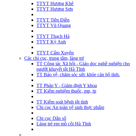
TTYT Hương Khê
TTYT Hương Sơn
TTYT Tiên Điền
TTYT Vũ Quang
TTYT Thạch Hà
TTYT Kỳ Anh
TTYT Cẩm Xuyên
Các chi cục, trung tâm, làng trẻ
TT Công tác Xã hội - Giáo dục nghề nghiệp cho
người khuyết tật Hà Tĩnh
TT Bảo vệ, chăm sóc sức khỏe cán bộ tỉnh.
TT Pháp Y - Giám định Y khoa
TT Kiểm nghiệm thuốc, mp, tp
TT Kiểm soát bệnh tật tỉnh
Chi cục An toàn vệ sinh thực phẩm
Chi cục Dân số
Làng trẻ em mồ côi Hà Tĩnh