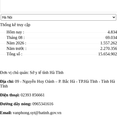
Thống kê truy cập
Hôm nay :
4.834
Tháng 08 :
69.034
Năm 2026 :
1.557.262
Năm trước :
2.270.356
Tổng số :
15.654.902
Đơn vị chủ quản:
Sở y tế tỉnh Hà Tĩnh
Địa chỉ:
09 - Nguyễn Huy Oánh – P. Bắc Hà - TP.Hà Tĩnh - Tỉnh Hà
Tĩnh
Điện thoại:
02393 856661
Đường dây nóng:
0965341616
Email:
vanphong.syt@hatinh.gov.vn