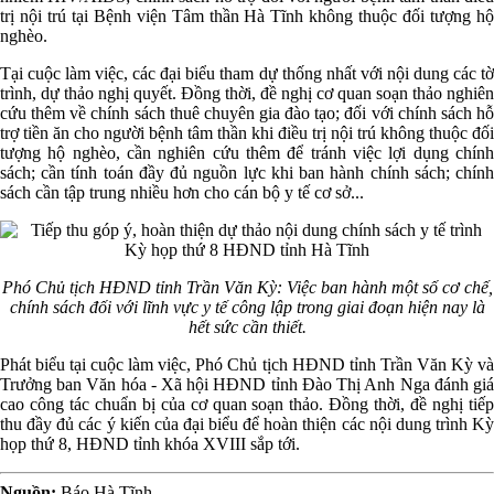
trị nội trú tại Bệnh viện Tâm thần Hà Tĩnh không thuộc đối tượng hộ
nghèo.
Tại cuộc làm việc, các đại biểu tham dự thống nhất với nội dung các tờ
trình, dự thảo nghị quyết. Đồng thời, đề nghị cơ quan soạn thảo nghiên
cứu thêm về chính sách thuê chuyên gia đào tạo; đối với chính sách hỗ
trợ tiền ăn cho người bệnh tâm thần khi điều trị nội trú không thuộc đối
tượng hộ nghèo, cần nghiên cứu thêm để tránh việc lợi dụng chính
sách; cần tính toán đầy đủ nguồn lực khi ban hành chính sách; chính
sách cần tập trung nhiều hơn cho cán bộ y tế cơ sở...
Phó Chủ tịch HĐND tỉnh Trần Văn Kỳ:
Việc ban hành một số cơ chế,
chính sách đối với lĩnh vực y tế công lập trong giai đoạn hiện nay là
hết sức cần thiết.
Phát biểu tại cuộc làm việc, Phó Chủ tịch HĐND tỉnh Trần Văn Kỳ và
Trưởng ban Văn hóa - Xã hội HĐND tỉnh Đào Thị Anh Nga đánh giá
cao công tác chuẩn bị của cơ quan soạn thảo. Đồng thời, đề nghị tiếp
thu đầy đủ các ý kiến của đại biểu để hoàn thiện các nội dung trình Kỳ
họp thứ 8, HĐND tỉnh khóa XVIII sắp tới.
Nguồn:
Báo Hà Tĩnh