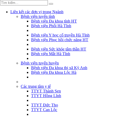
Liên kết các đơn vị trong Ngành
Bệnh viện tuyến tỉnh
Bệnh viện Đa khoa tỉnh HT
Bệnh viện Phổi Hà Tĩnh
Bệnh viện Y học cổ truyền Hà Tĩnh
Bệnh viện Phục hồi chức năng HT
Bệnh viện Sức khỏe tâm thần HT
Bệnh viện Mắt Hà Tĩnh
Bệnh viện tuyến huyện
Bệnh viện Đa khoa thị xã Kỳ Anh
Bệnh viện Đa khoa Lộc Hà
Các trung tâm y tế
TTYT Thành Sen
TTYT Hồng Lĩnh
TTYT Đức Thọ
TTYT Can Lộc