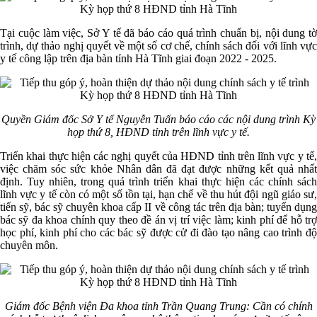
Tại cuộc làm việc, Sở Y tế đã báo cáo quá trình chuẩn bị, nội dung tờ
trình, dự thảo nghị quyết về một số cơ chế, chính sách đối với lĩnh vực
y tế công lập trên địa bàn tỉnh Hà Tĩnh giai đoạn 2022 - 2025.
Quyền Giám đốc Sở Y tế Nguyễn Tuấn báo cáo các nội dung trình Kỳ
họp thứ 8, HĐND tỉnh trên lĩnh vực y tế.
Triển khai thực hiện các nghị quyết của HĐND tỉnh trên lĩnh vực y tế,
việc chăm sóc sức khỏe Nhân dân đã đạt được những kết quả nhất
định. Tuy nhiên, trong quá trình triển khai thực hiện các chính sách
lĩnh vực y tế còn có một số tồn tại, hạn chế về thu hút đội ngũ giáo sư,
tiến sỹ, bác sỹ chuyên khoa cấp II về công tác trên địa bàn; tuyển dụng
bác sỹ đa khoa chính quy theo đề án vị trí việc làm; kinh phí để hỗ trợ
học phí, kinh phí cho các bác sỹ được cử đi đào tạo nâng cao trình độ
chuyên môn.
Giám đốc Bệnh viện Đa khoa tỉnh Trần Quang Trung:
Cần có chính