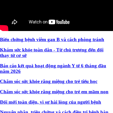
Biến chứng bệnh viêm gan B và cách phòng tránh
Khám sức khỏe toàn dân - Từ chủ trương đến đổi
thay từ cơ sở
Báo cáo kết quả hoạt động ngành Y tế 6 tháng đầu
năm 2026
Chăm sóc sức khỏe răng miệng cho trẻ tiểu học
Chăm sóc sức khỏe răng miệng cho trẻ em mầm non
Đổi mới toàn diện, vì sự hài lòng của người bệnh
Nguyên nhân, triệu chứng và cách điều trị bệnh bàn