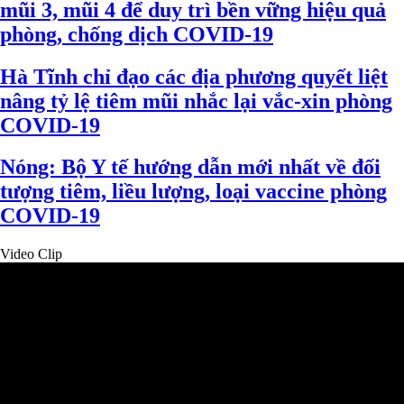
mũi 3, mũi 4 để duy trì bền vững hiệu quả
phòng, chống dịch COVID-19
Hà Tĩnh chỉ đạo các địa phương quyết liệt
nâng tỷ lệ tiêm mũi nhắc lại vắc-xin phòng
COVID-19
Nóng: Bộ Y tế hướng dẫn mới nhất về đối
tượng tiêm, liều lượng, loại vaccine phòng
COVID-19
Video Clip