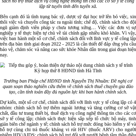
sách hỗ trợ thuê dịch vụ công nghệ thông tin cho các cơ sở y tế công
lập từ tuyến tỉnh đến tuyến xã.
Bên cạnh đó là tình trạng bác sỹ, dược sỹ đại học trở lên bỏ việc, xin
thôi việc và chuyển công tác ra ngoài tỉnh; chế độ, chính sách cho đội
ngũ giám định viên pháp y chưa tương xứng… Việc các đơn vị sự
nghiệp y tế thực hiện tự chủ về tài chính gặp nhiều khó khăn. Vì vậy,
việc ban hành một số cơ chế, chính sách đối với lĩnh vực y tế công lập
trên địa bàn tỉnh giai đoạn 2022 - 2025 là cần thiết để đáp ứng yêu cầu
bảo vệ, chăm sóc và nâng cao sức khỏe Nhân dân trong giai đoạn hiện
nay.
Trưởng ban Pháp chế HĐND tỉnh Nguyễn Thị Nhuần:
Đề nghị cơ
quan soạn thảo nghiên cứu thêm về chính sách thuê chuyên gia đào
tạo, cần tính toán đầy đủ nguồn lực khi ban hành chính sách.
Dự kiến, một số cơ chế, chính sách đối với lĩnh vực y tế công lập có 4
nhóm: chính sách hỗ trợ thêm ngoài lương và tăng cường cơ sở vật
chất, đầu tư trang thiết bị, thuê dịch vụ công nghệ thông tin cho các cơ
sở y tế công lập; chính sách thực hiện sắp xếp tổ chức bộ máy, tinh
giản biên chế ngành y tế; chính sách hỗ trợ mức đóng bảo hiểm y tế và
hỗ trợ cùng chi trả thuốc kháng vi rút HIV (thuốc ARV) cho người
nhiễm HIV/AIDS; chính sách hỗ trợ đối với người bệnh tâm thần điều