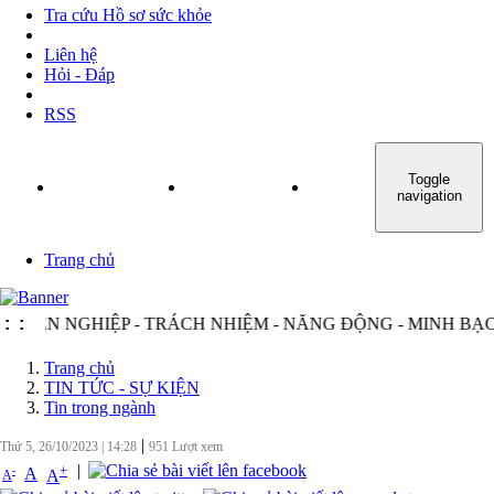
Tra cứu Hồ sơ sức khỏe
Liên hệ
Hỏi - Đáp
RSS
Toggle
TRANG CHỦ
GIỚI THIỆU
TIN TỨC - SỰ KIỆN
navigation
Trang chủ
ÊN NGHIỆP - TRÁCH NHIỆM - NĂNG ĐỘNG - MINH BẠCH - 
:
:
Trang chủ
TIN TỨC - SỰ KIỆN
Tin trong ngành
|
Thứ 5, 26/10/2023
|
14:28
951
Lượt xem
|
+
-
A
A
A