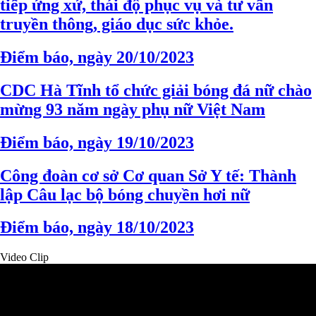
tiếp ứng xử, thái độ phục vụ và tư vấn
truyền thông, giáo dục sức khỏe.
Điểm báo, ngày 20/10/2023
CDC Hà Tĩnh tổ chức giải bóng đá nữ chào
mừng 93 năm ngày phụ nữ Việt Nam
Điểm báo, ngày 19/10/2023
Công đoàn cơ sở Cơ quan Sở Y tế: Thành
lập Câu lạc bộ bóng chuyền hơi nữ
Điểm báo, ngày 18/10/2023
Video Clip