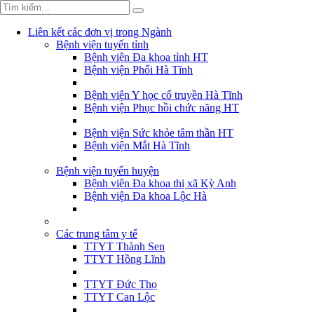
Liên kết các đơn vị trong Ngành
Bệnh viện tuyến tỉnh
Bệnh viện Đa khoa tỉnh HT
Bệnh viện Phổi Hà Tĩnh
Bệnh viện Y học cổ truyền Hà Tĩnh
Bệnh viện Phục hồi chức năng HT
Bệnh viện Sức khỏe tâm thần HT
Bệnh viện Mắt Hà Tĩnh
Bệnh viện tuyến huyện
Bệnh viện Đa khoa thị xã Kỳ Anh
Bệnh viện Đa khoa Lộc Hà
Các trung tâm y tế
TTYT Thành Sen
TTYT Hồng Lĩnh
TTYT Đức Thọ
TTYT Can Lộc