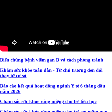
Biến chứng bệnh viêm gan B và cách phòng tránh
Khám sức khỏe toàn dân - Từ chủ trương đến đổi
thay từ cơ sở
Báo cáo kết quả hoạt động ngành Y tế 6 tháng đầu
năm 2026
Chăm sóc sức khỏe răng miệng cho trẻ tiểu học
Chăm sóc sức khỏe răng miệng cho trẻ em mầm non