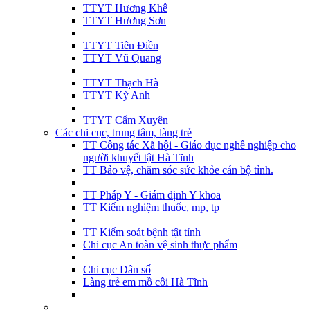
TTYT Hương Khê
TTYT Hương Sơn
TTYT Tiên Điền
TTYT Vũ Quang
TTYT Thạch Hà
TTYT Kỳ Anh
TTYT Cẩm Xuyên
Các chi cục, trung tâm, làng trẻ
TT Công tác Xã hội - Giáo dục nghề nghiệp cho
người khuyết tật Hà Tĩnh
TT Bảo vệ, chăm sóc sức khỏe cán bộ tỉnh.
TT Pháp Y - Giám định Y khoa
TT Kiểm nghiệm thuốc, mp, tp
TT Kiểm soát bệnh tật tỉnh
Chi cục An toàn vệ sinh thực phẩm
Chi cục Dân số
Làng trẻ em mồ côi Hà Tĩnh