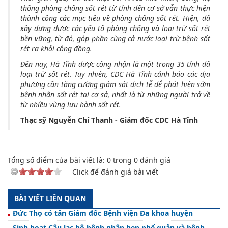
thống phòng chống sốt rét từ tỉnh đến cơ sở vẫn thực hiện
thành công các mục tiêu về phòng chống sốt rét. Hiện, đã
xây dựng được các yếu tố phòng chống và loại trừ sốt rét
bền vững, từ đó, góp phần cùng cả nước loại trừ bệnh sốt
rét ra khỏi cộng đồng.
Đến nay, Hà Tĩnh được công nhận là một trong 35 tỉnh đã
loại trừ sốt rét. Tuy nhiên, CDC Hà Tĩnh cảnh báo các địa
phương cần tăng cường giám sát dịch tễ để phát hiện sớm
bệnh nhân sốt rét tại cơ sở, nhất là từ những người trở về
từ nhiều vùng lưu hành sốt rét.
Thạc sỹ Nguyễn Chí Thanh - Giám đốc CDC Hà Tĩnh
Tổng số điểm của bài viết là:
0
trong
0
đánh giá
Click để đánh giá bài viết
BÀI VIẾT LIÊN QUAN
Đức Thọ có tân Giám đốc Bệnh viện Đa khoa huyện
Sinh hoạt Câu lạc bộ bệnh nhân hen phế quản và bệnh