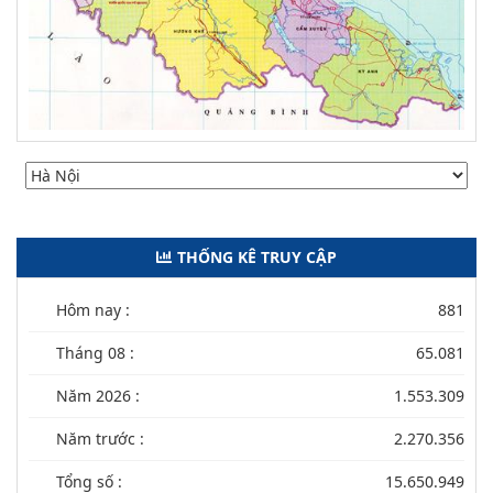
THỐNG KÊ TRUY CẬP
Hôm nay :
881
Tháng 08 :
65.081
Năm 2026 :
1.553.309
Năm trước :
2.270.356
Tổng số :
15.650.949