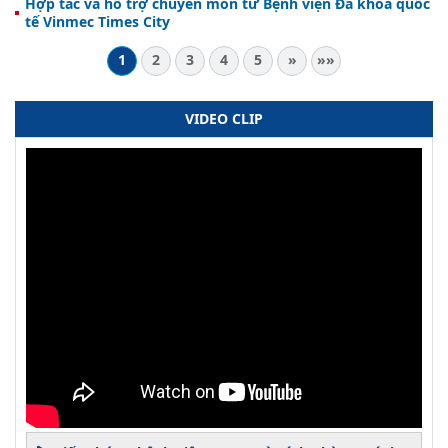
Hợp tác và hỗ trợ chuyên môn từ Bệnh viện Đa khoa quốc
tế Vinmec Times City
1
2
3
4
5
»
»»
VIDEO CLIP