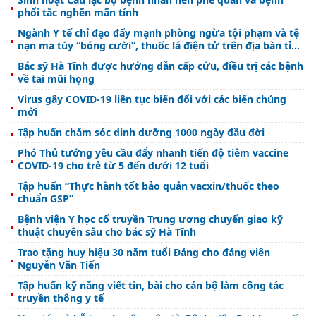
phổi tắc nghẽn mãn tính
Ngành Y tế chỉ đạo đẩy mạnh phòng ngừa tội phạm và tệ
nạn ma túy “bóng cười”, thuốc lá điện tử trên địa bàn tỉnh
Hà Tĩnh
Bác sỹ Hà Tĩnh được hướng dẫn cấp cứu, điều trị các bệnh
về tai mũi họng
Virus gây COVID-19 liên tục biến đổi với các biến chủng
mới
Tập huấn chăm sóc dinh dưỡng 1000 ngày đầu đời
Phó Thủ tướng yêu cầu đẩy nhanh tiến độ tiêm vaccine
COVID-19 cho trẻ từ 5 đến dưới 12 tuổi
Tập huấn “Thực hành tốt bảo quản vacxin/thuốc theo
chuẩn GSP”
Bệnh viện Y học cổ truyền Trung ương chuyển giao kỹ
thuật chuyên sâu cho bác sỹ Hà Tĩnh
Trao tặng huy hiệu 30 năm tuổi Đảng cho đảng viên
Nguyễn Văn Tiến
Tập huấn kỹ năng viết tin, bài cho cán bộ làm công tác
truyền thông y tế