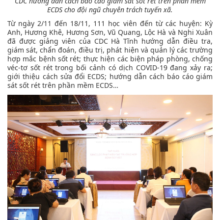
CDC hướng dẫn cách báo cáo giám sát sốt rét trên phần mềm
ECDS cho đội ngũ chuyên trách tuyến xã.
Từ ngày 2/11 đến 18/11, 111 học viên đến từ các huyện: Kỳ
Anh, Hương Khê, Hương Sơn, Vũ Quang, Lộc Hà và Nghi Xuân
đã được giảng viên của CDC Hà Tĩnh hướng dẫn điều tra,
giám sát, chẩn đoán, điều trị, phát hiện và quản lý các trường
hợp mắc bệnh sốt rét; thực hiện các biện pháp phòng, chống
véc-tơ sốt rét trong bối cảnh có dịch COVID-19 đang xảy ra;
giới thiệu cách sửa đổi ECDS; hướng dẫn cách báo cáo giám
sát sốt rét trên phần mềm ECDS…