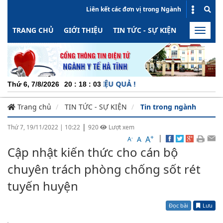
Liên kết các đơn vị trong Ngành
TRANG CHỦ
GIỚI THIỆU
TIN TỨC - SỰ KIỆN
HOẠT ĐỘN
Toggle
naviga
ĐỘNG - MINH BẠCH - HIỆU QUẢ !
Thứ 6, 7/8/2026
20
:
18
:
04
Trang chủ
TIN TỨC - SỰ KIỆN
Tin trong ngành
|
Thứ 7, 19/11/2022
|
10:22
920
Lượt xem
+
|
A
-
A
A
Cập nhật kiến thức cho cán bộ
chuyên trách phòng chống sốt rét
tuyến huyện
Đọc bài
Lưu