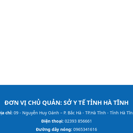
ĐƠN VỊ CHỦ QUẢN:
SỞ Y TẾ TỈNH HÀ TĨNH
ịa chỉ:
09 - Nguyễn Huy Oánh – P. Bắc Hà - TP.Hà Tĩnh - Tỉnh Hà Tĩ
Điện thoại:
02393 856661
Đường dây nóng:
0965341616