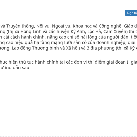
Xử lý kiến nghị - Khiếu nại tố cáo
Khác
Đọc b
n và Truyền thông, Nội vụ, Ngoại vụ, Khoa học và Công nghệ, Giáo 
ơng (thị xã Hồng Lĩnh và các huyện Kỳ Anh, Lộc Hà, Cẩm Xuyên) thí 
 cải cách hành chính, nâng cao chỉ số hài lòng của người dân, tiế
g cao hiệu quả hạ tầng mạng lưới sẵn có của doanh nghiệp, giai đ
Thương, Lao động Thương binh và Xã hội) và 3 địa phương (thị xã Kỳ
ực hiện thủ tục hành chính tại các đơn vị thí điểm giai đoạn I, gia
 hướng dẫn sau: