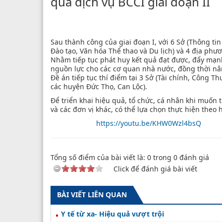
qua dịch vụ BCCI giai đoạn II
Sau thành công của giai đoạn I, với 6 Sở (Thông ti
Đào tạo, Văn hóa Thể thao và Du lịch) và 4 địa phư
Nhằm tiếp tục phát huy kết quả đạt được, đẩy mạnh
nguồn lực cho các cơ quan nhà nước, đồng thời nân
Đề án tiếp tục thí điểm tại 3 Sở (Tài chính, Công 
các huyện Đức Thọ, Can Lộc).
Để triển khai hiệu quả, tổ chức, cá nhân khi muốn th
và các đơn vị khác, có thể lựa chọn thực hiện theo
https://youtu.be/KHW0Wzl4bsQ
Tổng số điểm của bài viết là:
0
trong
0
đánh giá
Click để đánh giá bài viết
BÀI VIẾT LIÊN QUAN
Y tế từ xa- Hiệu quả vượt trội