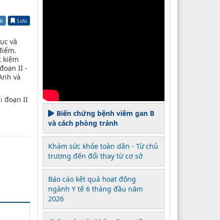
ài
Lưu
dục và
điểm.
t kiệm
oạn II -
 Anh và
i đoạn II
Biến chứng bệnh viêm gan B
và cách phòng tránh
Khám sức khỏe toàn dân - Từ chủ
trương đến đổi thay từ cơ sở
Báo cáo kết quả hoạt động
ngành Y tế 6 tháng đầu năm
2026