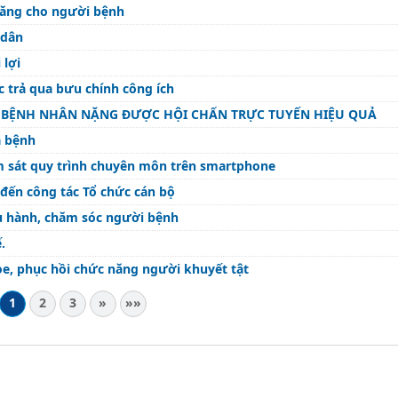
năng cho người bệnh
 dân
 lợi
 trả qua bưu chính công ích
ỀU BỆNH NHÂN NẶNG ĐƯỢC HỘI CHẨN TRỰC TUYẾN HIỆU QUẢ
a bệnh
m sát quy trình chuyên môn trên smartphone
 đến công tác Tổ chức cán bộ
u hành, chăm sóc người bệnh
.
e, phục hồi chức năng người khuyết tật
1
2
3
»
»»