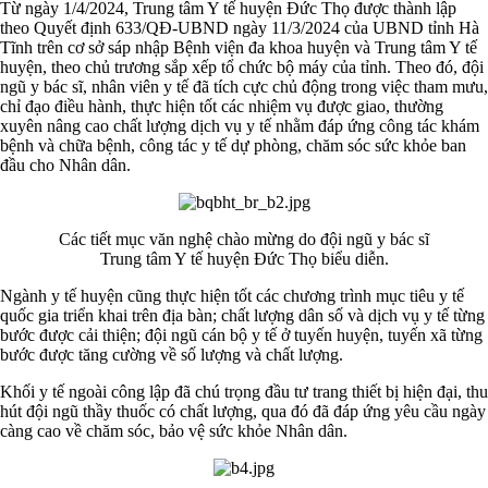
Từ ngày 1/4/2024, Trung tâm Y tế huyện Đức Thọ được thành lập
theo Quyết định 633/QĐ-UBND ngày 11/3/2024 của UBND tỉnh Hà
Tĩnh trên cơ sở sáp nhập Bệnh viện đa khoa huyện và Trung tâm Y tế
huyện, theo chủ trương sắp xếp tổ chức bộ máy của tỉnh. Theo đó, đội
ngũ y bác sĩ, nhân viên y tế đã tích cực chủ động trong việc tham mưu,
chỉ đạo điều hành, thực hiện tốt các nhiệm vụ được giao, thường
xuyên nâng cao chất lượng dịch vụ y tế nhằm đáp ứng công tác khám
bệnh và chữa bệnh, công tác y tế dự phòng, chăm sóc sức khỏe ban
đầu cho Nhân dân.
Các tiết mục văn nghệ chào mừng do đội ngũ y bác sĩ
Trung tâm Y tế huyện Đức Thọ biểu diễn.
Ngành y tế huyện cũng thực hiện tốt các chương trình mục tiêu y tế
quốc gia triển khai trên địa bàn; chất lượng dân số và dịch vụ y tế từng
bước được cải thiện; đội ngũ cán bộ y tế ở tuyến huyện, tuyến xã từng
bước được tăng cường về số lượng và chất lượng.
Khối y tế ngoài công lập đã chú trọng đầu tư trang thiết bị hiện đại, thu
hút đội ngũ thầy thuốc có chất lượng, qua đó đã đáp ứng yêu cầu ngày
càng cao về chăm sóc, bảo vệ sức khỏe Nhân dân.