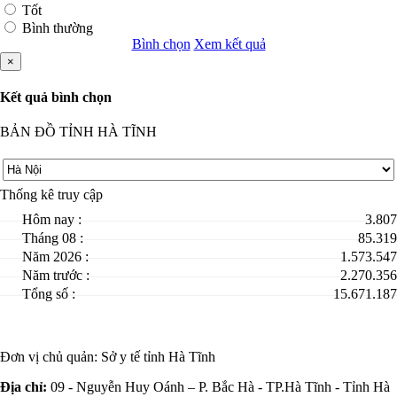
Tốt
Bình thường
Bình chọn
Xem kết quả
×
Kết quả bình chọn
BẢN ĐỒ TỈNH HÀ TĨNH
Thống kê truy cập
Hôm nay :
3.807
Tháng 08 :
85.319
Năm 2026 :
1.573.547
Năm trước :
2.270.356
Tổng số :
15.671.187
Đơn vị chủ quản:
Sở y tế tỉnh Hà Tĩnh
Địa chỉ:
09 - Nguyễn Huy Oánh – P. Bắc Hà - TP.Hà Tĩnh - Tỉnh Hà