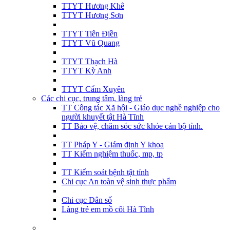
TTYT Hương Khê
TTYT Hương Sơn
TTYT Tiên Điền
TTYT Vũ Quang
TTYT Thạch Hà
TTYT Kỳ Anh
TTYT Cẩm Xuyên
Các chi cục, trung tâm, làng trẻ
TT Công tác Xã hội - Giáo dục nghề nghiệp cho
người khuyết tật Hà Tĩnh
TT Bảo vệ, chăm sóc sức khỏe cán bộ tỉnh.
TT Pháp Y - Giám định Y khoa
TT Kiểm nghiệm thuốc, mp, tp
TT Kiểm soát bệnh tật tỉnh
Chi cục An toàn vệ sinh thực phẩm
Chi cục Dân số
Làng trẻ em mồ côi Hà Tĩnh