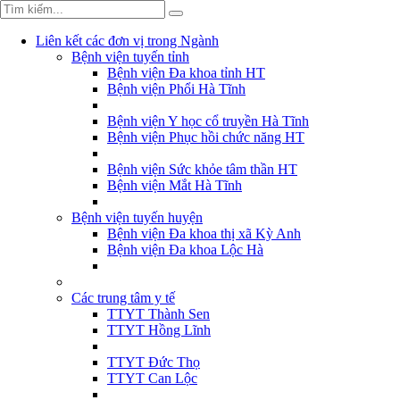
Liên kết các đơn vị trong Ngành
Bệnh viện tuyến tỉnh
Bệnh viện Đa khoa tỉnh HT
Bệnh viện Phổi Hà Tĩnh
Bệnh viện Y học cổ truyền Hà Tĩnh
Bệnh viện Phục hồi chức năng HT
Bệnh viện Sức khỏe tâm thần HT
Bệnh viện Mắt Hà Tĩnh
Bệnh viện tuyến huyện
Bệnh viện Đa khoa thị xã Kỳ Anh
Bệnh viện Đa khoa Lộc Hà
Các trung tâm y tế
TTYT Thành Sen
TTYT Hồng Lĩnh
TTYT Đức Thọ
TTYT Can Lộc