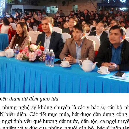
biểu tham dự đêm giao lưu
 những nghệ sỹ không chuyên là các y bác sĩ, cán bộ n
N biểu diễn. Các tiết mục múa, hát được dàn dựng công
 ngợi tình yêu quê hương đất nước, dân tộc, ca ngợi truy
ách nhiệm và y đức của những người cán bộ, bác sĩ luôn tâ