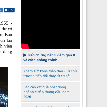
ài
Lưu
1955 -
i dự có
m, Ban
àn lao
nh viện
ân đang
Biến chứng bệnh viêm gan B
và cách phòng tránh
Khám sức khỏe toàn dân - Từ chủ
trương đến đổi thay từ cơ sở
Báo cáo kết quả hoạt động
ngành Y tế 6 tháng đầu năm
2026