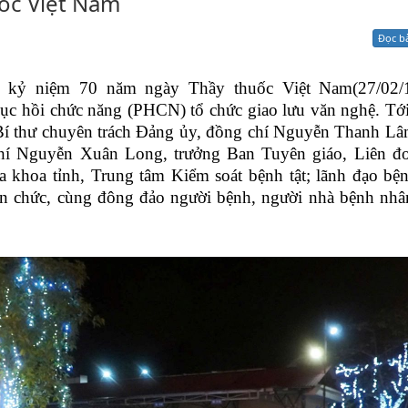
ốc Việt Nam
Xử lý kiến nghị - Khiếu nại tố cáo
Khác
Đọc b
 kỷ niệm 70 năm ngày Thầy thuốc Việt Nam(27/02/
ục hồi chức năng (PHCN) tổ chức giao lưu văn nghệ. Tớ
í thư chuyên trách Đảng ủy, đồng chí Nguyễn Thanh Lâ
hí Nguyễn Xuân Long, trưởng Ban Tuyên giáo, Liên đo
a khoa tỉnh, Trung tâm Kiểm soát bệnh tật; lãnh đạo bệ
iên chức, cùng đông đảo người bệnh, người nhà bệnh nh