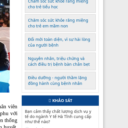
Chăm sóc sức khỏe răng miệng
cho trẻ tiểu học
Chăm sóc sức khỏe răng miệng
cho trẻ em mầm non
Đổi mới toàn diện, vì sự hài lòng
của người bệnh
Nguyên nhân, triệu chứng và
cách điều trị bệnh bàn chân bẹt
Điều dưỡng - người thầm lặng
đồng hành cùng bệnh nhân
KHẢO SÁT
hân viên
Bạn cảm thấy chất lượng dịch vụ y
 phu với
tế do ngành Y tế Hà Tĩnh cung cấp
ền thống
như thế nào?
m huyết,