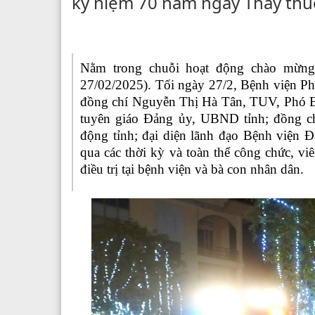
kỷ niệm 70 năm ngày Thầy thu
Nằm trong chuỗi hoạt động chào mừng
27/02/2025). Tối ngày 27/2, Bệnh viện Ph
đồng chí Nguyễn Thị Hà Tân, TUV, Phó B
tuyên giáo Đảng ủy, UBND tỉnh; đồng c
động tỉnh; đại diện lãnh đạo Bệnh viện Đ
qua các thời kỳ và toàn thể công chức, v
điều trị tại bệnh viện và bà con nhân dân.