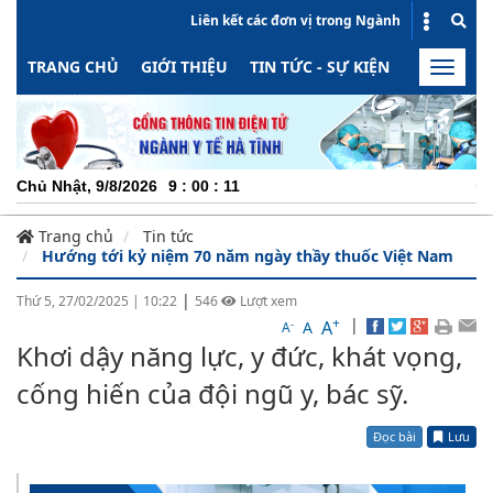
Liên kết các đơn vị trong Ngành
TRANG CHỦ
GIỚI THIỆU
TIN TỨC - SỰ KIỆN
HOẠT ĐỘN
Toggle
naviga
CHUYÊN NGHIỆP - T
Chủ Nhật, 9/8/2026
9
:
00
:
13
Trang chủ
Tin tức
Hướng tới kỷ niệm 70 năm ngày thầy thuốc Việt Nam
|
Thứ 5, 27/02/2025
|
10:22
546
Lượt xem
+
|
A
-
A
A
Khơi dậy năng lực, y đức, khát vọng,
cống hiến của đội ngũ y, bác sỹ.
Đọc bài
Lưu