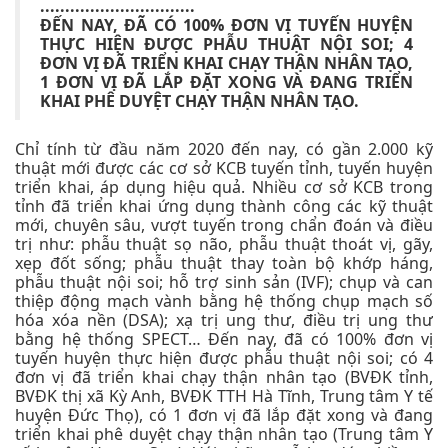
...............................
ĐẾN NAY, ĐÃ CÓ 100% ĐƠN VỊ TUYẾN HUYỆN
THỰC HIỆN ĐƯỢC PHẪU THUẬT NỘI SOI; 4
ĐƠN VỊ ĐÃ TRIỂN KHAI CHẠY THẬN NHÂN TẠO,
1 ĐƠN VỊ ĐÃ LẮP ĐẶT XONG VÀ ĐANG TRIỂN
KHAI PHÊ DUYỆT CHẠY THẬN NHÂN TẠO.
Chỉ tính từ đầu năm 2020 đến nay, có gần 2.000 kỹ
thuật mới được các cơ sở KCB tuyến tỉnh, tuyến huyện
triển khai, áp dụng hiệu quả. Nhiều cơ sở KCB trong
tỉnh đã triển khai ứng dụng thành công các kỹ thuật
mới, chuyên sâu, vượt tuyến trong chẩn đoán và điều
trị như: phẫu thuật sọ não, phẫu thuật thoát vị, gãy,
xẹp đốt sống; phẫu thuật thay toàn bộ khớp háng,
phẫu thuật nội soi; hỗ trợ sinh sản (IVF); chụp và can
thiệp động mạch vành bằng hệ thống chụp mạch số
hóa xóa nền (DSA); xạ trị ung thư, điều trị ung thư
bằng hệ thống SPECT… Đến nay, đã có 100% đơn vị
tuyến huyện thực hiện được phẫu thuật nội soi; có 4
đơn vị đã triển khai chạy thận nhân tạo (BVĐK tỉnh,
BVĐK thị xã Kỳ Anh, BVĐK TTH Hà Tĩnh, Trung tâm Y tế
huyện Đức Thọ), có 1 đơn vị đã lắp đặt xong và đang
triển khai phê duyệt chạy thận nhân tạo (Trung tâm Y