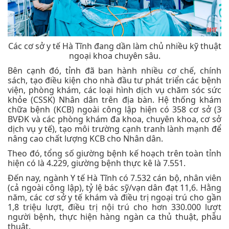
Các cơ sở y tế Hà Tĩnh đang dần làm chủ nhiều kỹ thuật
ngoại khoa chuyên sâu.
Bên cạnh đó, tỉnh đã ban hành nhiều cơ chế, chính
sách, tạo điều kiện cho nhà đầu tư phát triển các bệnh
viện, phòng khám, các loại hình dịch vụ chăm sóc sức
khỏe (CSSK) Nhân dân trên địa bàn. Hệ thống khám
chữa bệnh (KCB) ngoài công lập hiện có 358 cơ sở (3
BVĐK và các phòng khám đa khoa, chuyên khoa, cơ sở
dịch vụ y tế), tạo môi trường cạnh tranh lành mạnh để
nâng cao chất lượng KCB cho Nhân dân.
Theo đó, tổng số giường bệnh kế hoạch trên toàn tỉnh
hiện có là 4.229, giường bệnh thực kê là 7.551.
Đến nay, ngành Y tế Hà Tĩnh có 7.532 cán bộ, nhân viên
(cả ngoài công lập), tỷ lệ bác sỹ/vạn dân đạt 11,6. Hằng
năm, các cơ sở y tế khám và điều trị ngoại trú cho gần
1,8 triệu lượt, điều trị nội trú cho hơn 330.000 lượt
người bệnh, thực hiện hàng ngàn ca thủ thuật, phẫu
thuật.