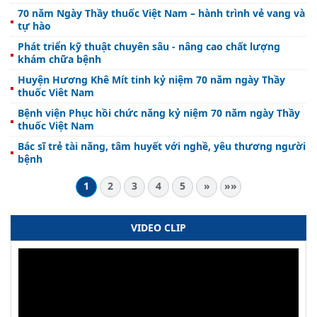
70 năm Ngày Thầy thuốc Việt Nam – hành trình vẻ vang và
tự hào
Phát triển kỹ thuật chuyên sâu - nâng cao chất lượng
khám chữa bệnh
Huyện Hương Khê Mít tinh kỷ niệm 70 năm ngày Thầy
thuốc Viêt Nam
Bệnh viện Phục hồi chức năng kỷ niệm 70 năm ngày Thầy
thuốc Việt Nam
Bác sĩ trẻ tài năng, tâm huyết với nghề, yêu thương người
bệnh
1
2
3
4
5
»
»»
VIDEO CLIP