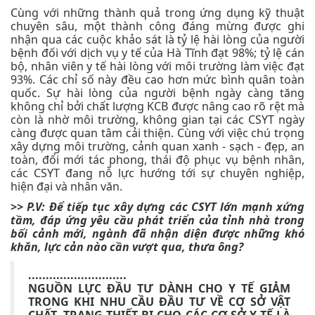
Cùng với những thành quả trong ứng dụng kỹ thuật
chuyên sâu, một thành công đáng mừng được ghi
nhận qua các cuộc khảo sát là tỷ lệ hài lòng của người
bệnh đối với dịch vụ y tế của Hà Tĩnh đạt 98%; tỷ lệ cán
bộ, nhân viên y tế hài lòng với môi trường làm việc đạt
93%. Các chỉ số này đều cao hơn mức bình quân toàn
quốc. Sự hài lòng của người bệnh ngày càng tăng
không chỉ bởi chất lượng KCB được nâng cao rõ rệt mà
còn là nhờ môi trường, không gian tại các CSYT ngày
càng được quan tâm cải thiện. Cùng với việc chú trọng
xây dựng môi trường, cảnh quan xanh - sạch - đẹp, an
toàn, đổi mới tác phong, thái độ phục vụ bệnh nhân,
các CSYT đang nỗ lực hướng tới sự chuyên nghiệp,
hiện đại và nhân văn.
>> P.V: Để tiếp tục xây dựng các CSYT lớn mạnh xứng
tầm, đáp ứng yêu cầu phát triển của tỉnh nhà trong
bối cảnh mới, ngành đã nhận diện được những khó
khăn, lực cản nào cần vượt qua, thưa ông?
............................
NGUỒN LỰC ĐẦU TƯ DÀNH CHO Y TẾ GIẢM
TRONG KHI NHU CẦU ĐẦU TƯ VỀ CƠ SỞ VẬT
CHẤT, TRANG THIẾT BỊ CHO CÁC CƠ SỞ Y TẾ LÀ