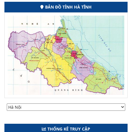
BẢN ĐỒ TỈNH HÀ TĨNH
THỐNG KÊ TRUY CẬP