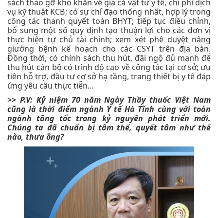
sách tháo gỡ khó khăn về giá cả vật tư y tế, chi phí dịch
vụ kỹ thuật KCB; có sự chỉ đạo thống nhất, hợp lý trong
công tác thanh quyết toán BHYT; tiếp tục điều chỉnh,
bổ sung một số quy định tạo thuận lợi cho các đơn vị
thực hiện tự chủ tài chính; xem xét phê duyệt nâng
giường bệnh kế hoạch cho các CSYT trên địa bàn.
Đồng thời, có chính sách thu hút, đãi ngộ đủ mạnh để
thu hút cán bộ có trình độ cao về công tác tại cơ sở; ưu
tiên hỗ trợ, đầu tư cơ sở hạ tầng, trang thiết bị y tế đáp
ứng yêu cầu thực tiễn…
>> P.V: Kỷ niệm 70 năm Ngày Thầy thuốc Việt Nam
cũng là thời điểm ngành Y tế Hà Tĩnh cùng với toàn
ngành tăng tốc trong kỷ nguyên phát triển mới.
Chúng ta đã chuẩn bị tâm thế, quyết tâm như thế
nào, thưa ông?