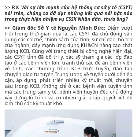
>> P.V: Với sự lớn mạnh của hệ thống cơ sở y tế (CSYT)
nói trên, chúng ta đã đạt những kết quả nổi bật nào
trong thực hiện nhiệm vụ CSSK Nhân dân, thưa ông?
>> Giám đốc Sở Y tế Nguyễn Minh Đức:
Điểm vượt
trội trong thời gian qua là các CSYT đã chủ động vận
dụng các cơ chế, chính sách của tỉnh, sự chỉ đạo, hỗ trợ
của ngành, đẩy mạnh ứng dụng KH&CN nâng cao chất
lượng KCB. Cùng với trang thiết bị công nghệ hiện đại,
các CSYT tỉnh đã bố trí y, bác sỹ tham gia các lớp đào
tạo ở các bệnh viện lớn; tranh thủ các đề án bệnh viện
vệ tinh, các chương trình KCB trực tuyến, đào tạo
chuyển giao từ tuyến Trung ương về tuyến dưới để tiếp
cận, áp dụng, phát triển nhiều kỹ thuật mới, chuyên
sâu trong KCB. Không chỉ ở các bệnh viện tuyến tỉnh
mà các trung tâm y tế, bệnh viện huyện đều chủ động
xây dựng lộ trình và có nhiều giải pháp quyết liệt để
làm chủ các kỹ thuật khó.