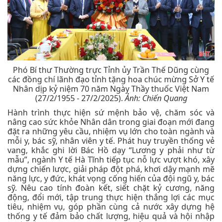
Phó Bí thư Thường trực Tỉnh ủy Trần Thế Dũng cùng
các đồng chí lãnh đạo tỉnh tặng hoa chúc mừng Sở Y tế
Nhân dịp kỷ niệm 70 năm Ngày Thầy thuốc Việt Nam
(27/2/1955 - 27/2/2025).
Ảnh: Chiến Quang
Hành trình thực hiện sứ mệnh bảo vệ, chăm sóc và
nâng cao sức khỏe Nhân dân trong giai đoạn mới đang
đặt ra những yêu cầu, nhiệm vụ lớn cho toàn ngành và
mỗi y, bác sỹ, nhân viên y tế. Phát huy truyền thống vẻ
vang, khắc ghi lời Bác Hồ dạy “Lương y phải như từ
mẫu”, ngành Y tế Hà Tĩnh tiếp tục nỗ lực vượt khó, xây
dựng chiến lược, giải pháp đột phá, khơi dậy mạnh mẽ
năng lực, y đức, khát vọng cống hiến của đội ngũ y, bác
sỹ. Nêu cao tính đoàn kết, siết chặt kỷ cương, năng
động, đổi mới, tập trung thực hiện thắng lợi các mục
tiêu, nhiệm vụ, góp phần cùng cả nước xây dựng hệ
thống y tế đảm bảo chất lượng, hiệu quả và hội nhập