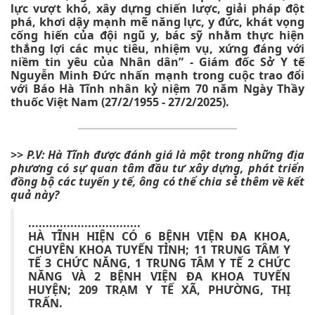
lực vượt khó, xây dựng chiến lược, giải pháp đột
phá, khơi dậy mạnh mẽ năng lực, y đức, khát vọng
cống hiến của đội ngũ y, bác sỹ nhằm thực hiện
thắng lợi các mục tiêu, nhiệm vụ, xứng đáng với
niềm tin yêu của Nhân dân” - Giám đốc Sở Y tế
Nguyễn Minh Đức nhấn mạnh trong cuộc trao đổi
với Báo Hà Tĩnh nhân kỷ niệm 70 năm Ngày Thầy
thuốc Việt Nam (27/2/1955 - 27/2/2025).
>> P.V: Hà Tĩnh được đánh giá là một trong những địa
phương có sự quan tâm đầu tư xây dựng, phát triển
đồng bộ các tuyến y tế, ông có thể chia sẻ thêm về kết
quả này?
................................
HÀ TĨNH HIỆN CÓ 6 BỆNH VIỆN ĐA KHOA,
CHUYÊN KHOA TUYẾN TỈNH; 11 TRUNG TÂM Y
TẾ 3 CHỨC NĂNG, 1 TRUNG TÂM Y TẾ 2 CHỨC
NĂNG VÀ 2 BỆNH VIỆN ĐA KHOA TUYẾN
HUYỆN; 209 TRẠM Y TẾ XÃ, PHƯỜNG, THỊ
TRẤN.