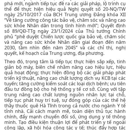
phá mới, ngành tiếp tục đề ra các giải pháp, lộ trình cụ
thể để thực hiện hiệu quả Nghị quyết số 20-NQ/TW
ngày 25/10/2017 của BCH Trung ương Đảng khóa XII
“Về tăng cường công tác bảo vệ, chăm sóc và nâng cao
sức khỏe Nhân dân trong tình hình mới”; Quyết định
số 89/QĐ-TTg ngày 23/1/2024 của Thủ tướng Chính
phủ “phê duyệt Chiến lược quốc gia bảo vệ, chăm sóc
và nâng cao sức khỏe Nhân dân giai đoạn đến năm
2030, tầm nhìn đến năm 2045” và các chỉ thị, nghị
quyết, kế hoạch của Trung ương, địa phương.
Theo đó, trọng tâm là tiếp tục thực hiện sắp xếp, tinh
giản bộ máy, biên chế nhằm nâng cao hiệu lực, hiệu
quả hoạt động; thực hiện đồng bộ các giải pháp phát
triển kỹ thuật, nâng cao chất lượng dịch vụ KCB tại các
tuyến; tăng cường kiểm soát các loại dịch bệnh; ưu tiên
đầu tư đồng bộ cho hệ thống y tế cơ sở. Cùng với tập
trung nâng cao chất lượng nguồn nhân lực tại chỗ,
tiếp tục phát huy trí tuệ, sự đóng góp của các thế hệ
thầy thuốc quê Hà Tĩnh trong cả nước cho ngành Y tế
tỉnh nhà. Cải cách mạnh mẽ, toàn diện thủ tục hành
chính, đẩy mạnh chuyển đổi số, ứng dụng y tế thông
minh. Tạo điều kiện thuận lợi để phát triển y tế ngoài
công lập, xã hội hóa công tác y tế; thúc đẩy hợp tác