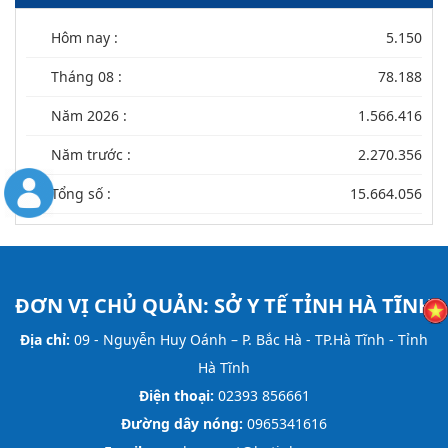
Hôm nay :
5.150
Tháng 08 :
78.188
Năm 2026 :
1.566.416
Năm trước :
2.270.356
Tổng số :
15.664.056
ĐƠN VỊ CHỦ QUẢN:
SỞ Y TẾ TỈNH HÀ TĨNH
Địa chỉ:
09 - Nguyễn Huy Oánh – P. Bắc Hà - TP.Hà Tĩnh - Tỉnh
Hà Tĩnh
Điện thoại:
02393 856661
Đường dây nóng:
0965341616