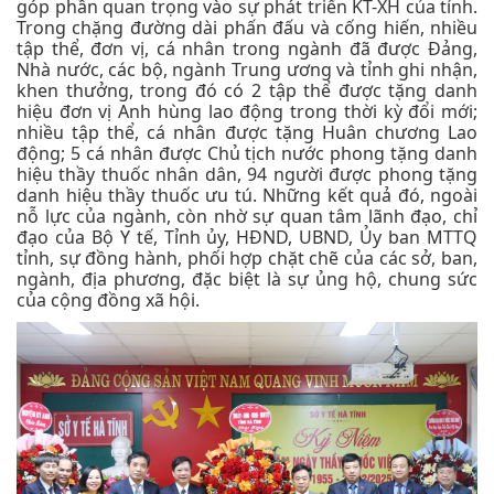
góp phần quan trọng vào sự phát triển KT-XH của tỉnh.
Trong chặng đường dài phấn đấu và cống hiến, nhiều
tập thể, đơn vị, cá nhân trong ngành đã được Đảng,
Nhà nước, các bộ, ngành Trung ương và tỉnh ghi nhận,
khen thưởng, trong đó có 2 tập thể được tặng danh
hiệu đơn vị Anh hùng lao động trong thời kỳ đổi mới;
nhiều tập thể, cá nhân được tặng Huân chương Lao
động; 5 cá nhân được Chủ tịch nước phong tặng danh
hiệu thầy thuốc nhân dân, 94 người được phong tặng
danh hiệu thầy thuốc ưu tú. Những kết quả đó, ngoài
nỗ lực của ngành, còn nhờ sự quan tâm lãnh đạo, chỉ
đạo của Bộ Y tế, Tỉnh ủy, HĐND, UBND, Ủy ban MTTQ
tỉnh, sự đồng hành, phối hợp chặt chẽ của các sở, ban,
ngành, địa phương, đặc biệt là sự ủng hộ, chung sức
của cộng đồng xã hội.