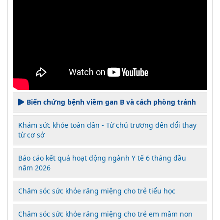
Biến chứng bệnh viêm gan B và cách phòng tránh
Khám sức khỏe toàn dân - Từ chủ trương đến đổi thay
từ cơ sở
Báo cáo kết quả hoạt động ngành Y tế 6 tháng đầu
năm 2026
Chăm sóc sức khỏe răng miệng cho trẻ tiểu học
Chăm sóc sức khỏe răng miệng cho trẻ em mầm non