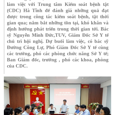
làm việc với Trung tâm Kiểm soát bệnh tật
(CDC) Hà Tĩnh để đánh giá những quả đạt
được trong công tác kiểm soát bệnh, tật thời
gian qua; nắm bắt những tồn tại, khó khăn và
định hướng phát triển trong thời gian tới. Bác
sỹ Nguyễn Minh Đức,TUV, Giám Đốc Sở Y tế
chủ trì hội nghị. Dự buổi làm việc, có
bác
sỹ
Đường Công Lự, Phó Giám Đốc Sở Y tế cùng
các trưởng, phó
các
phòng chức năng Sở Y tế;
Ban Giám đốc, tr
ưở
ng , phó các khoa, phòng
của CDC.