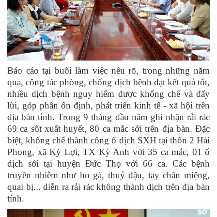
Báo cáo tại buổi làm việc nêu rõ, trong những năm
qua, công tác phòng, chống dịch bệnh đạt kết quả tốt,
nhiều dịch bệnh nguy hiểm được khống chế và đẩy
lùi, góp phần ổn định, phát triển kinh tế - xã hội trên
địa bàn tỉnh. Trong 9 tháng đầu năm ghi nhận rải rác
69 ca sốt xuất huyết, 80 ca mắc sởi trên địa bàn. Đặc
biệt, khống chế thành công ổ dịch SXH tại thôn 2 Hải
Phong, xã Kỳ Lợi, TX Kỳ Anh với 35 ca mắc, 01 ổ
dịch sởi tại huyện Đức Thọ với 66 ca. Các bệnh
truyền nhiễm như ho gà, thuỷ đậu, tay chân miệng,
quai bị... diễn ra rải rác không thành dịch trên địa bàn
tỉnh.