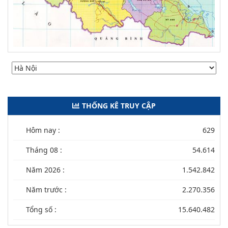
THỐNG KÊ TRUY CẬP
Hôm nay :
629
Tháng 08 :
54.614
Năm 2026 :
1.542.842
Năm trước :
2.270.356
Tổng số :
15.640.482