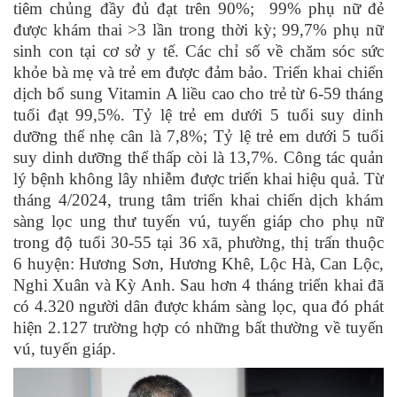
tiêm chủng đầy đủ đạt trên 90%; 99% phụ nữ đẻ
được khám thai >3 lần trong thời kỳ; 99,7% phụ nữ
sinh con tại cơ sở y tế. Các chỉ số về chăm sóc sức
khỏe bà mẹ và trẻ em được đảm bảo. Triển khai chiến
dịch bổ sung Vitamin A liều cao cho trẻ từ 6-59 tháng
tuổi đạt 99,5%. Tỷ lệ trẻ em dưới 5 tuổi suy dinh
dưỡng thể nhẹ cân là 7,8%; Tỷ lệ trẻ em dưới 5 tuổi
suy dinh dưỡng thể thấp còi là 13,7%. Công tác quản
lý bệnh không lây nhiễm được triển khai hiệu quả. Từ
tháng 4/2024, trung tâm triển khai chiến dịch khám
sàng lọc ung thư tuyến vú, tuyến giáp cho phụ nữ
trong độ tuổi 30-55 tại 36 xã, phường, thị trấn thuộc
6 huyện: Hương Sơn, Hương Khê, Lộc Hà, Can Lộc,
Nghi Xuân và Kỳ Anh. Sau hơn 4 tháng triển khai đã
có 4.320 người dân được khám sàng lọc, qua đó phát
hiện 2.127 trường hợp có những bất thường về tuyến
vú, tuyến giáp.