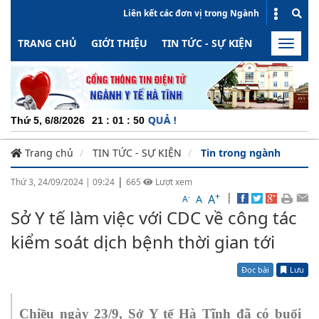
Liên kết các đơn vị trong Ngành
TRANG CHỦ
GIỚI THIỆU
TIN TỨC - SỰ KIỆN
HOẠT ĐỘN
Toggle
naviga
CHUY
Thứ 5, 6/8/2026
21
:
01
:
51
Trang chủ
TIN TỨC - SỰ KIỆN
Tin trong ngành
|
Thứ 3, 24/09/2024
|
09:24
665
Lượt xem
+
|
A
-
A
A
Sở Y tế làm việc với CDC về công tác
kiểm soát dịch bệnh thời gian tới
Đọc bài
Lưu
Chiều ngày 23/9, Sở Y tế Hà Tĩnh đã có buổi