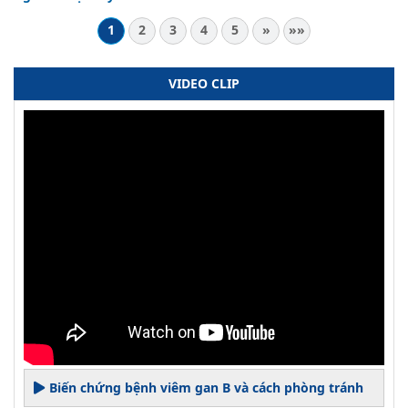
1
2
3
4
5
»
»»
VIDEO CLIP
Biến chứng bệnh viêm gan B và cách phòng tránh