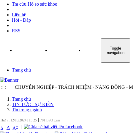
Tra cứu Hồ sơ sức khỏe
Liên hệ
Hỏi - Đáp
RSS
Toggle
TRANG CHỦ
GIỚI THIỆU
TIN TỨC - SỰ KIỆN
navigation
Trang chủ
:
CHUYÊN NGHIỆP - TRÁCH NHIỆM - NĂNG ĐỘNG - MINH B
:
Trang chủ
TIN TỨC - SỰ KIỆN
Tin trong ngành
|
Thứ 7, 12/10/2024
|
15:25
781
Lượt xem
|
+
-
A
A
A