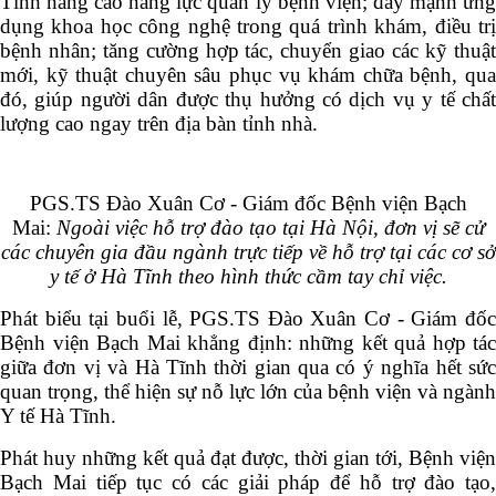
Tĩnh nâng cao năng lực quản lý bệnh viện; đẩy mạnh ứng
dụng khoa học công nghệ trong quá trình khám, điều trị
bệnh nhân; tăng cường hợp tác, chuyển giao các kỹ thuật
mới, kỹ thuật chuyên sâu phục vụ khám chữa bệnh, qua
đó, giúp người dân được thụ hưởng có dịch vụ y tế chất
lượng cao ngay trên địa bàn tỉnh nhà.
PGS.TS Đào Xuân Cơ - Giám đốc Bệnh viện Bạch
Mai:
Ngoài việc hỗ trợ đào tạo tại Hà Nội, đơn vị sẽ cử
các chuyên gia đầu ngành trực tiếp về hỗ trợ tại các cơ sở
y tế ở Hà Tĩnh theo hình thức cầm tay chỉ việc.
Phát biểu tại buổi lễ, PGS.TS Đào Xuân Cơ - Giám đốc
Bệnh viện Bạch Mai khẳng định: những kết quả hợp tác
giữa đơn vị và Hà Tĩnh thời gian qua có ý nghĩa hết sức
quan trọng, thể hiện sự nỗ lực lớn của bệnh viện và ngành
Y tế Hà Tĩnh.
Phát huy những kết quả đạt được, thời gian tới, Bệnh viện
Bạch Mai tiếp tục có các giải pháp để hỗ trợ đào tạo,