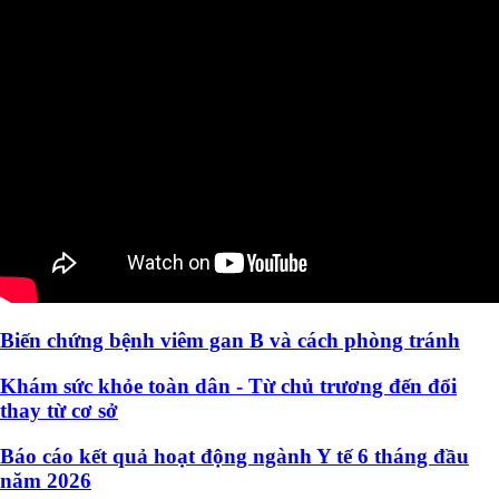
Biến chứng bệnh viêm gan B và cách phòng tránh
Khám sức khỏe toàn dân - Từ chủ trương đến đổi
thay từ cơ sở
Báo cáo kết quả hoạt động ngành Y tế 6 tháng đầu
năm 2026