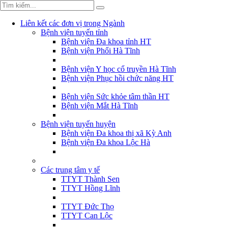
Liên kết các đơn vị trong Ngành
Bệnh viện tuyến tỉnh
Bệnh viện Đa khoa tỉnh HT
Bệnh viện Phổi Hà Tĩnh
Bệnh viện Y học cổ truyền Hà Tĩnh
Bệnh viện Phục hồi chức năng HT
Bệnh viện Sức khỏe tâm thần HT
Bệnh viện Mắt Hà Tĩnh
Bệnh viện tuyến huyện
Bệnh viện Đa khoa thị xã Kỳ Anh
Bệnh viện Đa khoa Lộc Hà
Các trung tâm y tế
TTYT Thành Sen
TTYT Hồng Lĩnh
TTYT Đức Thọ
TTYT Can Lộc