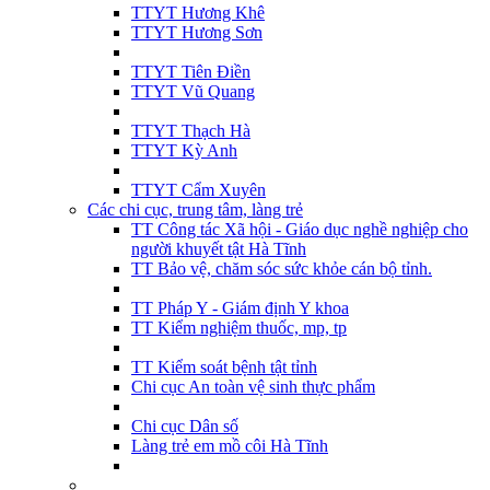
TTYT Hương Khê
TTYT Hương Sơn
TTYT Tiên Điền
TTYT Vũ Quang
TTYT Thạch Hà
TTYT Kỳ Anh
TTYT Cẩm Xuyên
Các chi cục, trung tâm, làng trẻ
TT Công tác Xã hội - Giáo dục nghề nghiệp cho
người khuyết tật Hà Tĩnh
TT Bảo vệ, chăm sóc sức khỏe cán bộ tỉnh.
TT Pháp Y - Giám định Y khoa
TT Kiểm nghiệm thuốc, mp, tp
TT Kiểm soát bệnh tật tỉnh
Chi cục An toàn vệ sinh thực phẩm
Chi cục Dân số
Làng trẻ em mồ côi Hà Tĩnh