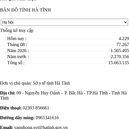
BẢN ĐỒ TỈNH HÀ TĨNH
Thống kê truy cập
Hôm nay :
4.229
Tháng 08 :
77.267
Năm 2026 :
1.565.495
Năm trước :
2.270.356
Tổng số :
15.663.135
Đơn vị chủ quản:
Sở y tế tỉnh Hà Tĩnh
Địa chỉ:
09 - Nguyễn Huy Oánh – P. Bắc Hà - TP.Hà Tĩnh - Tỉnh Hà
Tĩnh
Điện thoại:
02393 856661
Đường dây nóng:
0965341616
Email:
vanphong.syt@hatinh.gov.vn