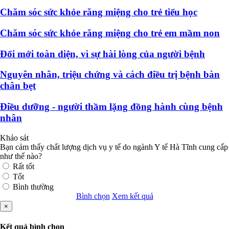
Chăm sóc sức khỏe răng miệng cho trẻ tiểu học
Chăm sóc sức khỏe răng miệng cho trẻ em mầm non
Đổi mới toàn diện, vì sự hài lòng của người bệnh
Nguyên nhân, triệu chứng và cách điều trị bệnh bàn
chân bẹt
Điều dưỡng - người thầm lặng đồng hành cùng bệnh
nhân
Khảo sát
Bạn cảm thấy chất lượng dịch vụ y tế do ngành Y tế Hà Tĩnh cung cấp
như thế nào?
Rất tốt
Tốt
Bình thường
Bình chọn
Xem kết quả
×
Kết quả bình chọn