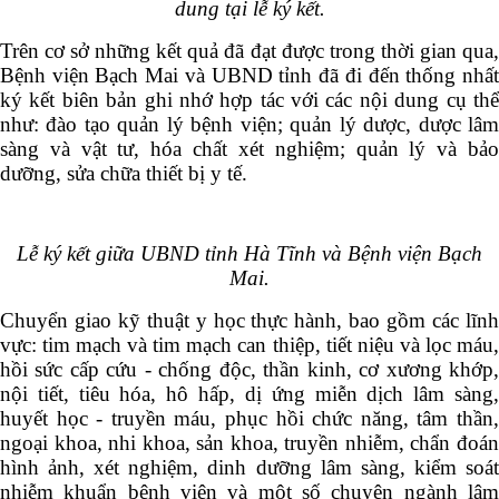
dung tại lễ ký kết.
Trên cơ sở những kết quả đã đạt được trong thời gian qua,
Bệnh viện Bạch Mai và UBND tỉnh đã đi đến thống nhất
ký kết biên bản ghi nhớ hợp tác với các nội dung cụ thể
như: đào tạo quản lý bệnh viện; quản lý dược, dược lâm
sàng và vật tư, hóa chất xét nghiệm; quản lý và bảo
dưỡng, sửa chữa thiết bị y tế.
Lễ ký kết giữa UBND tỉnh Hà Tĩnh và Bệnh viện Bạch
Mai.
Chuyển giao kỹ thuật y học thực hành, bao gồm các lĩnh
vực: tim mạch và tim mạch can thiệp, tiết niệu và lọc máu,
hồi sức cấp cứu - chống độc, thần kinh, cơ xương khớp,
nội tiết, tiêu hóa, hô hấp, dị ứng miễn dịch lâm sàng,
huyết học - truyền máu, phục hồi chức năng, tâm thần,
ngoại khoa, nhi khoa, sản khoa, truyền nhiễm, chẩn đoán
hình ảnh, xét nghiệm, dinh dưỡng lâm sàng, kiểm soát
nhiễm khuẩn bệnh viện và một số chuyên ngành lâm