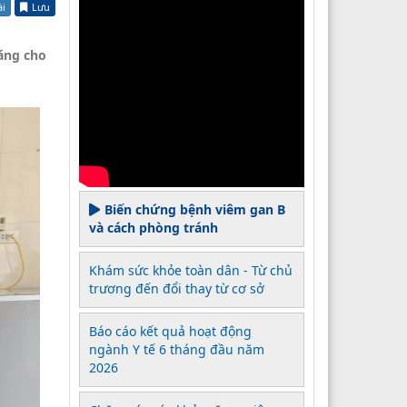
ài
Lưu
ăng cho
Biến chứng bệnh viêm gan B
và cách phòng tránh
Khám sức khỏe toàn dân - Từ chủ
trương đến đổi thay từ cơ sở
Báo cáo kết quả hoạt động
ngành Y tế 6 tháng đầu năm
2026