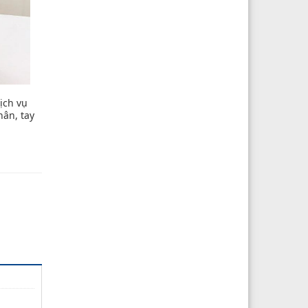
ịch vụ
hân, tay