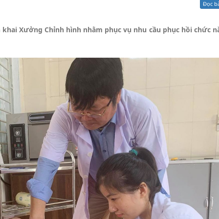
Đọc b
Xử lý kiến nghị - Khiếu nại tố cáo
Khác
ển khai Xưởng Chỉnh hình nhằm phục vụ nhu cầu phục hồi chức n