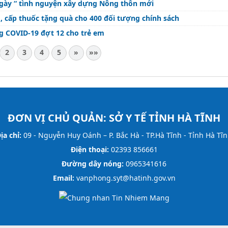
gày “ tình nguyện xây dựng Nông thôn mới
, cấp thuốc tặng quà cho 400 đối tượng chính sách
òng COVID-19 đợt 12 cho trẻ em
2
3
4
5
»
»»
ĐƠN VỊ CHỦ QUẢN:
SỞ Y TẾ TỈNH HÀ TĨNH
ịa chỉ:
09 - Nguyễn Huy Oánh – P. Bắc Hà - TP.Hà Tĩnh - Tỉnh Hà Tĩ
Điện thoại:
02393 856661
Đường dây nóng:
0965341616
Email:
vanphong.syt@hatinh.gov.vn