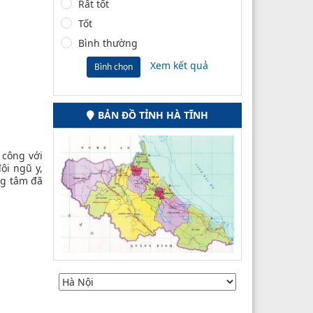
Rất tốt
Tốt
Bình thường
Xem kết quả
Bình chọn
BẢN ĐỒ TỈNH HÀ TĨNH
 công với
ội ngũ y,
ng tâm đã