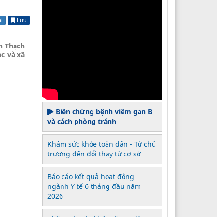
ài
Lưu
ện Thạch
c và xã
Biến chứng bệnh viêm gan B
và cách phòng tránh
Khám sức khỏe toàn dân - Từ chủ
trương đến đổi thay từ cơ sở
Báo cáo kết quả hoạt động
ngành Y tế 6 tháng đầu năm
2026