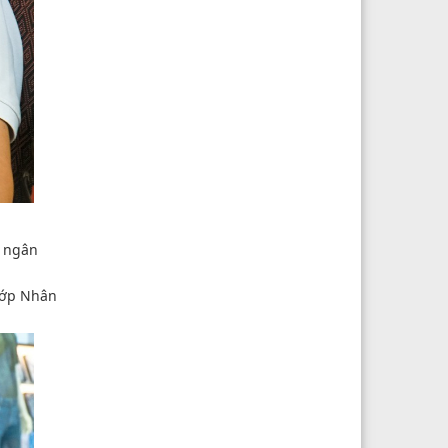
o ngân
 lớp Nhân