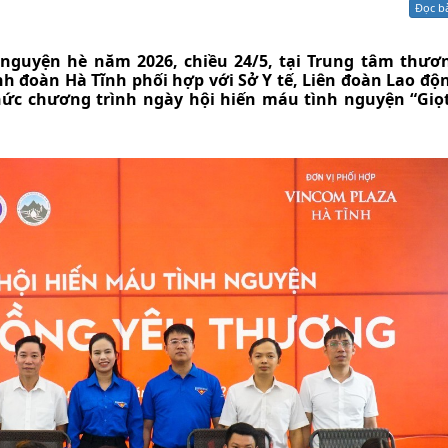
Đọc b
Xử lý kiến nghị - Khiếu nại tố cáo
Khác
nguyện hè năm 2026, chiều 24/5, tại Trung tâm thươ
h đoàn Hà Tĩnh phối hợp với Sở Y tế, Liên đoàn Lao độ
hức chương trình ngày hội hiến máu tình nguyện “Giọ