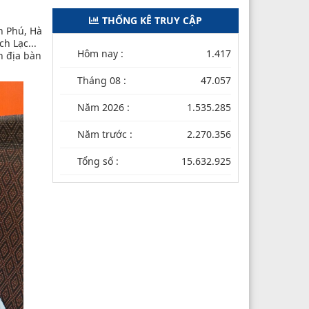
THỐNG KÊ TRUY CẬP
n Phú, Hà
h Lạc...
Hôm nay :
1.417
n địa bàn
Tháng 08 :
47.057
Năm 2026 :
1.535.285
Năm trước :
2.270.356
Tổng số :
15.632.925