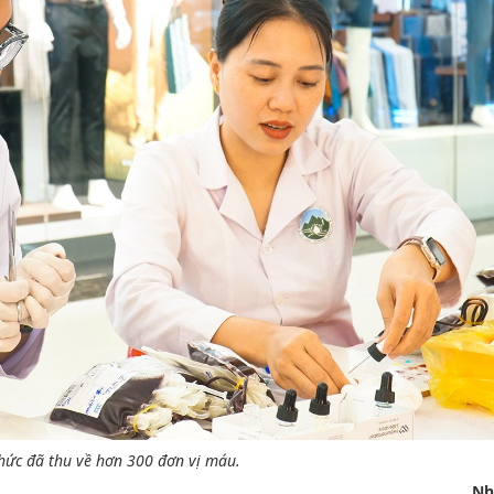
hức đã thu về hơn 300 đơn vị máu.
Nh