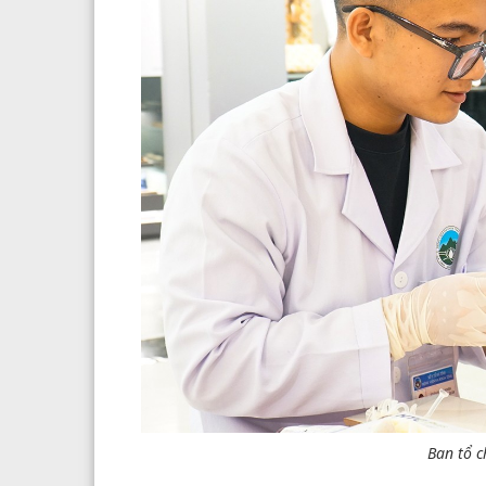
Ban tổ c