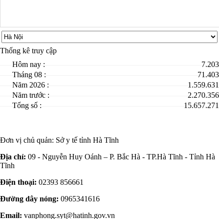
Thống kê truy cập
Hôm nay :
7.203
Tháng 08 :
71.403
Năm 2026 :
1.559.631
Năm trước :
2.270.356
Tổng số :
15.657.271
Đơn vị chủ quản:
Sở y tế tỉnh Hà Tĩnh
Địa chỉ:
09 - Nguyễn Huy Oánh – P. Bắc Hà - TP.Hà Tĩnh - Tỉnh Hà
Tĩnh
Điện thoại:
02393 856661
Đường dây nóng:
0965341616
Email:
vanphong.syt@hatinh.gov.vn