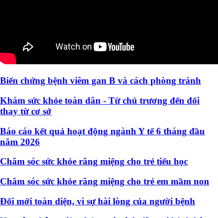
Biến chứng bệnh viêm gan B và cách phòng tránh
Khám sức khỏe toàn dân - Từ chủ trương đến đổi
thay từ cơ sở
Báo cáo kết quả hoạt động ngành Y tế 6 tháng đầu
năm 2026
Chăm sóc sức khỏe răng miệng cho trẻ tiểu học
Chăm sóc sức khỏe răng miệng cho trẻ em mầm non
Đổi mới toàn diện, vì sự hài lòng của người bệnh