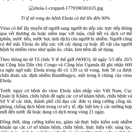
Tỉ lệ tử vong do bệnh Ebola có thể lên đến 90%
Virus có thể lây truyền từ người sang người do tiếp xúc trực tiếp thông
qua vết thương da hoặc niêm mạc với máu, chất tiết và dịch cơ thể
(phân, nước tiểu, nước bọt, tinh dịch) của người bị nhiễm. Người cũng
có thể mắc Ebola do tiếp xúc với các dụng cụ hoặc đồ vật của người
bệnh bị nhiễm virus như quần áo, chăn, kim tiêm đã sử dụng.
Theo thông tin từ Tổ chức Y tế thế giới (WHO), từ ngày 5/5 đến 20/5
tại Cộng hòa Dân chủ Congo và Cộng hòa Uganda đã ghi nhận 600
ca nghi ngờ mắc Ebola trong đó có 139 ca tử vong, hơn 50 ca được
chẩn đoán xác định nhiễm Bundibugyo, một trong 6 chủng của virus
Ebola.
Trước nguy cơ bệnh do virus Ebola xâm nhập vào Việt Nam, Cục
Quản lý Khám, chữa bệnh đề nghị các cơ sở khám bệnh, chữa bệnh và
Sở Y tế các tỉnh, thành phố chỉ đạo các đơn vị tăng cường công tác
phòng, chống dịch bệnh trong cơ sở y tế, đặc biệt lưu ý các trường hợp
mới đến nước đã hoặc đang có dịch trong vòng 21 ngày.
Đồng thời, tăng cường kiểm tra, giám sát thực hiện kiểm soát nhiễm
khuẩn tại các cơ sở khám bệnh, chữa bệnh, thực hiện việc sàng lọc,