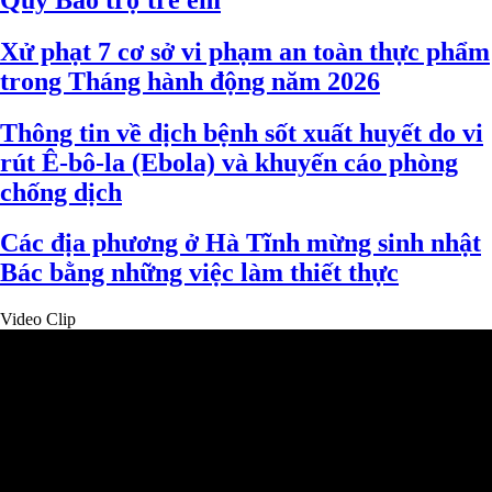
Xử phạt 7 cơ sở vi phạm an toàn thực phẩm
trong Tháng hành động năm 2026
Thông tin về dịch bệnh sốt xuất huyết do vi
rút Ê-bô-la (Ebola) và khuyến cáo phòng
chống dịch
Các địa phương ở Hà Tĩnh mừng sinh nhật
Bác bằng những việc làm thiết thực
Video Clip