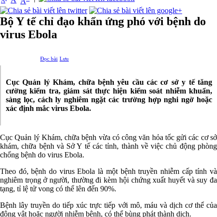
A
A
Bộ Y tế chỉ đạo khẩn ứng phó với bệnh do
virus Ebola
Đọc bài
Lưu
Cục Quản lý Khám, chữa bệnh yêu cầu các cơ sở y tế tăng
cường kiểm tra, giám sát thực hiện kiểm soát nhiễm khuẩn,
sàng lọc, cách ly nghiêm ngặt các trường hợp nghi ngờ hoặc
xác định mắc virus Ebola.
Cục Quản lý Khám, chữa bệnh vừa có công văn hỏa tốc gửi các cơ sở
khám, chữa bệnh và Sở Y tế các tỉnh, thành về việc chủ động phòng
chống bệnh do virus Ebola.
Theo đó, bệnh do virus Ebola là một bệnh truyền nhiễm cấp tính và
nghiêm trọng ở người, thường đi kèm hội chứng xuất huyết và suy đa
tạng, tỉ lệ tử vong có thể lên đến 90%.
Bệnh lây truyền do tiếp xúc trực tiếp với mô, máu và dịch cơ thể của
động vật hoặc người nhiễm bệnh, có thể bùng phát thành dịch.