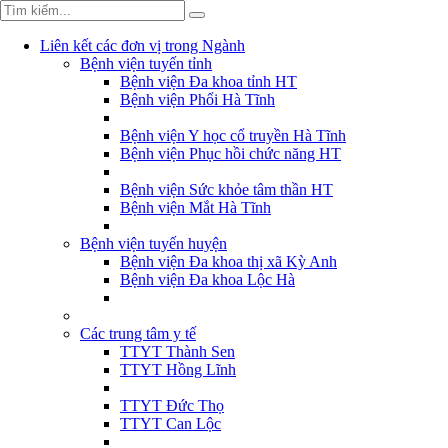
Liên kết các đơn vị trong Ngành
Bệnh viện tuyến tỉnh
Bệnh viện Đa khoa tỉnh HT
Bệnh viện Phổi Hà Tĩnh
Bệnh viện Y học cổ truyền Hà Tĩnh
Bệnh viện Phục hồi chức năng HT
Bệnh viện Sức khỏe tâm thần HT
Bệnh viện Mắt Hà Tĩnh
Bệnh viện tuyến huyện
Bệnh viện Đa khoa thị xã Kỳ Anh
Bệnh viện Đa khoa Lộc Hà
Các trung tâm y tế
TTYT Thành Sen
TTYT Hồng Lĩnh
TTYT Đức Thọ
TTYT Can Lộc