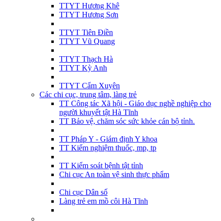
TTYT Hương Khê
TTYT Hương Sơn
TTYT Tiên Điền
TTYT Vũ Quang
TTYT Thạch Hà
TTYT Kỳ Anh
TTYT Cẩm Xuyên
Các chi cục, trung tâm, làng trẻ
TT Công tác Xã hội - Giáo dục nghề nghiệp cho
người khuyết tật Hà Tĩnh
TT Bảo vệ, chăm sóc sức khỏe cán bộ tỉnh.
TT Pháp Y - Giám định Y khoa
TT Kiểm nghiệm thuốc, mp, tp
TT Kiểm soát bệnh tật tỉnh
Chi cục An toàn vệ sinh thực phẩm
Chi cục Dân số
Làng trẻ em mồ côi Hà Tĩnh