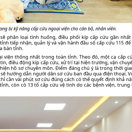
rang bị kỹ năng cấp cứu ngoại viện cho cán bộ, nhân viên.
sẽ phân loại tình huống, điều phối kíp cấp cứu gần nhất 
tỉnh tiếp nhận, quản lý và vận hành đầu số cấp cứu 115 để
a bàn tỉnh.
i viện thống nhất trong toàn tỉnh. Theo đó, một ca cấp c
tin, điều động kíp cấp cứu, xử trí tại hiện trường, vận chu
thiện hồ sơ chuyên môn. Điểm đáng chú ý là trong thời gia
 sẽ hướng dẫn người dân sơ cứu ban đầu qua điện thoại. Vớ
chỉ cần vài phút sơ cứu đúng cách có thể quyết định khả n
nh, còn có 13 tổ cấp cứu vệ tinh do các bệnh viện, trung 