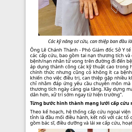
Các kỹ năng sơ cứu, can thiệp ban đầu là
Ông Lê Chánh Thành - Phó Giám đốc Sở Y tế H
các cấp cứu, bao gồm tai nạn thương tích và
bệnh/nạn nhân tử vong trên đường đi đến bện
áp dụng thành công các kỹ thuật cao trong hồi
chính thức nhưng cũng có không ít ca bệnh
khiến cho việc điều trị, can thiệp gặp nhiều
chỉ nhằm đáp ứng yêu cầu chuyên môn mà cò
thương tích ngày càng gia tăng. Xây dựng m
dân hơn, xử trí sớm ngay từ hiện trường”.
Từng bước hình thành mạng lưới cấp cứu 
Theo kế hoạch, hệ thống cấp cứu ngoại viện
tỉnh là đầu mối điều hành, kết nối với các t
gồm bác sĩ, điều dưỡng và lái xe cấp cứu, hoạ