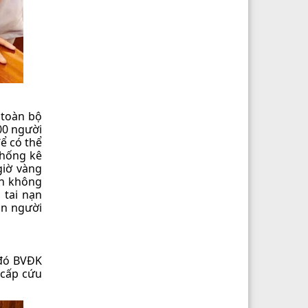
.
 toàn bộ
00 người
ể có thể
thống kê
giờ vàng
ện không
 tai nạn
ần người
 đó BVĐK
 cấp cứu