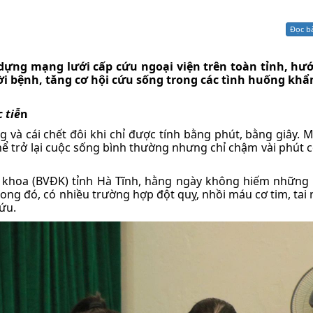
Xử lý kiến nghị - Khiếu nại tố cáo
Khác
Đọc b
dựng mạng lưới cấp cứu ngoại viện trên toàn tỉnh, hướ
ời bệnh, tăng cơ hội cứu sống trong các tình huống khẩ
 tiễ
n
 và cái chết đôi khi chỉ được tính bằng phút, bằng giây. 
ể trở lại cuộc sống bình thường nhưng chỉ chậm vài phút c
a khoa (BVĐK) tỉnh Hà Tĩnh, hằng ngày không hiếm những
rong đó, có nhiều trường hợp đột quỵ, nhồi máu cơ tim, tai 
ứu.