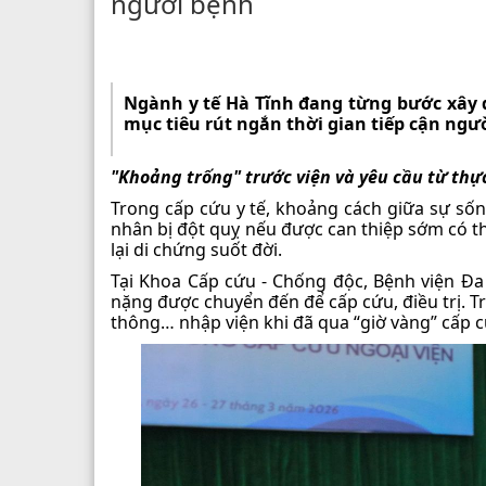
người bệnh
Ngành y tế Hà Tĩnh đang từng bước xây 
mục tiêu rút ngắn thời gian tiếp cận ngư
"Khoảng trống" trước viện và yêu cầu từ thực
Trong cấp cứu y tế, khoảng cách giữa sự sống
nhân bị đột quỵ nếu được can thiệp sớm có th
lại di chứng suốt đời.
Tại Khoa Cấp cứu - Chống độc, Bệnh viện Đ
nặng được chuyển đến để cấp cứu, điều trị. T
thông… nhập viện khi đã qua “giờ vàng” cấp c