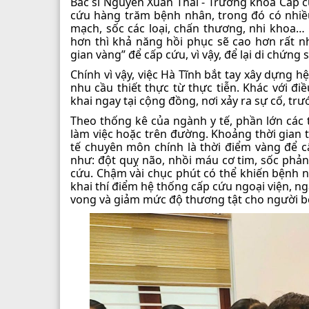
Bác sĩ Nguyễn Xuân Thái - Trưởng khoa Cấp c
cứu hàng trăm bệnh nhân, trong đó có nhiề
mạch, sốc các loại, chấn thương, nhi khoa
hơn thì khả năng hồi phục sẽ cao hơn rất n
gian vàng” để cấp cứu, vì vậy, để lại di chứng 
Chính vì vậy, việc Hà Tĩnh bắt tay xây dựng 
nhu cầu thiết thực từ thực tiễn. Khác với đi
khai ngay tại cộng đồng, nơi xảy ra sự cố, trư
Theo thống kê của ngành y tế, phần lớn các 
làm việc hoặc trên đường. Khoảng thời gian từ
tế chuyên môn chính là thời điểm vàng để c
như: đột quỵ não, nhồi máu cơ tim, sốc phản 
cứu. Chậm vài chục phút có thể khiến bệnh nh
khai thí điểm hệ thống cấp cứu ngoại viện, ng
vong và giảm mức độ thương tật cho người b