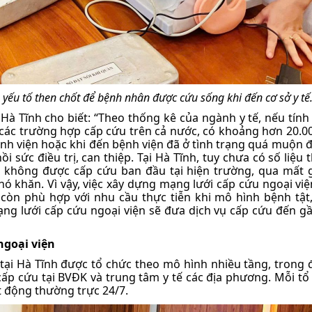
 yếu tố then chốt để bệnh nhân được cứu sống khi đến cơ sở y tế
à Tĩnh cho biết: “Theo thống kê của ngành y tế, nếu tính
 các trường hợp cấp cứu trên cả nước, có khoảng hơn 20.0
h viện hoặc khi đến bệnh viện đã ở tình trạng quá muộn đ
 sức điều trị, can thiệp. Tại Hà Tĩnh, tuy chưa có số liệu 
 không được cấp cứu ban đầu tại hiện trường, qua mất 
 khó khăn. Vì vậy, việc xây dựng mạng lưới cấp cứu ngoại vi
n phù hợp với nhu cầu thực tiễn khi mô hình bệnh tật,
ạng lưới cấp cứu ngoại viện sẽ đưa dịch vụ cấp cứu đến g
ngoại viện
 tại Hà Tĩnh được tổ chức theo mô hình nhiều tầng, trong
ổ cấp cứu tại BVĐK và trung tâm y tế các địa phương. Mỗi tổ
t động thường trực 24/7.