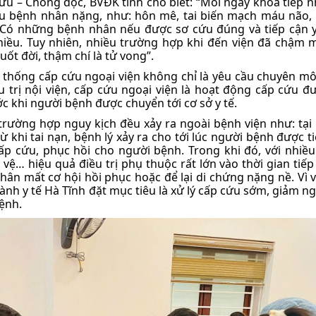
ứu – Chống độc, BVĐK tỉnh cho biết: “Mỗi ngày khoa tiếp n
u bệnh nhân nặng, như: hôn mê, tai biến mạch máu não, 
… Có những bệnh nhân nếu được sơ cứu đúng và tiếp cận 
hiều. Tuy nhiên, nhiều trường hợp khi đến viện đã chậm m
suốt đời, thậm chí là tử vong”.
hệ thống cấp cứu ngoại viện không chỉ là yêu cầu chuyên mô
ều trị nội viện, cấp cứu ngoại viện là hoạt động cấp cứu đư
ớc khi người bệnh được chuyển tới cơ sở y tế.
trường hợp nguy kịch đều xảy ra ngoài bệnh viện như: tại 
 khi tai nạn, bệnh lý xảy ra cho tới lúc người bệnh được ti
ấp cứu, phục hồi cho người bệnh. Trong khi đó, với nhiều
vệ… hiệu quả điều trị phụ thuộc rất lớn vào thời gian tiếp
ân mất cơ hội hồi phục hoặc để lại di chứng nặng nề. Vì vậ
ành y tế Hà Tĩnh đặt mục tiêu là xử lý cấp cứu sớm, giảm ng
ệnh.