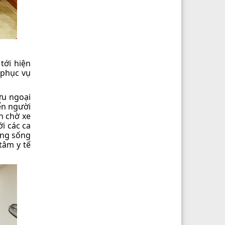
tới hiện
 phục vụ
ứu ngoại
yển người
n chờ xe
i các ca
ăng sống
tâm y tế