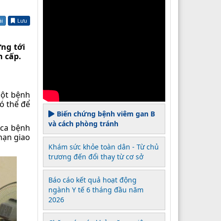
ài
Lưu
ng tới
n cấp.
Một bệnh
ó thể để
Biến chứng bệnh viêm gan B
và cách phòng tránh
 ca bệnh
nạn giao
Khám sức khỏe toàn dân - Từ chủ
trương đến đổi thay từ cơ sở
Báo cáo kết quả hoạt động
ngành Y tế 6 tháng đầu năm
2026