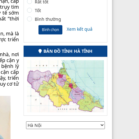
hận, cấp
Rất tốt
trụy tim
Tốt
y tế sớm
ất “thời
Bình thường
Xem kết quả
Bình chọn
n, mà là
ợc triển
BẢN ĐỒ TỈNH HÀ TĨNH
nhà, nơi
ếp cận y
 bệnh lý
 cận cấp
y, triển
uy cơ tử