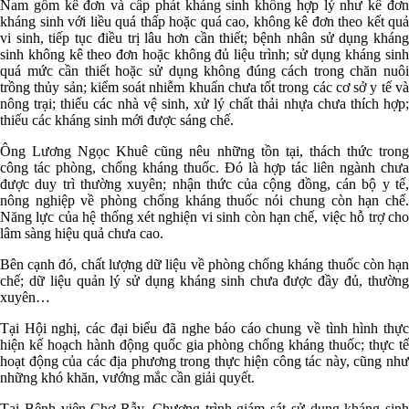
Nam gồm kê đơn và cấp phát kháng sinh không hợp lý như kê đơn
kháng sinh với liều quá thấp hoặc quá cao, không kê đơn theo kết quả
vi sinh, tiếp tục điều trị lâu hơn cần thiết; bệnh nhân sử dụng kháng
sinh không kê theo đơn hoặc không đủ liệu trình; sử dụng kháng sinh
quá mức cần thiết hoặc sử dụng không đúng cách trong chăn nuôi
trồng thủy sản; kiểm soát nhiễm khuẩn chưa tốt trong các cơ sở y tế và
nông trại; thiếu các nhà vệ sinh, xử lý chất thải nhựa chưa thích hợp;
thiếu các kháng sinh mới được sáng chế.
Ông Lương Ngọc Khuê cũng nêu những tồn tại, thách thức trong
công tác phòng, chống kháng thuốc. Đó là hợp tác liên ngành chưa
được duy trì thường xuyên; nhận thức của cộng đồng, cán bộ y tế,
nông nghiệp về phòng chống kháng thuốc nói chung còn hạn chế.
Năng lực của hệ thống xét nghiện vi sinh còn hạn chế, việc hỗ trợ cho
lâm sàng hiệu quả chưa cao.
Bên cạnh đó, chất lượng dữ liệu về phòng chống kháng thuốc còn hạn
chế; dữ liệu quản lý sử dụng kháng sinh chưa được đầy đủ, thường
xuyên…
Tại Hội nghị, các đại biểu đã nghe báo cáo chung về tình hình thực
hiện kế hoạch hành động quốc gia phòng chống kháng thuốc; thực tế
hoạt động của các địa phương trong thực hiện công tác này, cũng như
những khó khăn, vướng mắc cần giải quyết.
Tại Bệnh viện Chợ Rẫy, Chương trình giám sát sử dụng kháng sinh