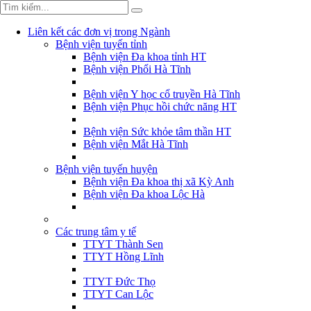
Liên kết các đơn vị trong Ngành
Bệnh viện tuyến tỉnh
Bệnh viện Đa khoa tỉnh HT
Bệnh viện Phổi Hà Tĩnh
Bệnh viện Y học cổ truyền Hà Tĩnh
Bệnh viện Phục hồi chức năng HT
Bệnh viện Sức khỏe tâm thần HT
Bệnh viện Mắt Hà Tĩnh
Bệnh viện tuyến huyện
Bệnh viện Đa khoa thị xã Kỳ Anh
Bệnh viện Đa khoa Lộc Hà
Các trung tâm y tế
TTYT Thành Sen
TTYT Hồng Lĩnh
TTYT Đức Thọ
TTYT Can Lộc