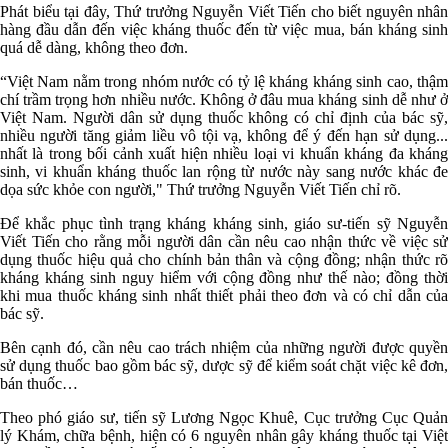
Phát biểu tại đây, Thứ trưởng Nguyễn Viết Tiến cho biết nguyên nhân
hàng đầu dẫn đến việc kháng thuốc đến từ việc mua, bán kháng sinh
quá dễ dàng, không theo đơn.
“Việt Nam nằm trong nhóm nước có tỷ lệ kháng kháng sinh cao, thậm
chí trầm trọng hơn nhiều nước. Không ở đâu mua kháng sinh dễ như ở
Việt Nam. Người dân sử dụng thuốc không có chỉ định của bác sỹ,
nhiều người tăng giảm liều vô tội vạ, không để ý đến hạn sử dụng...
nhất là trong bối cảnh xuất hiện nhiều loại vi khuẩn kháng đa kháng
sinh, vi khuẩn kháng thuốc lan rộng từ nước này sang nước khác đe
dọa sức khỏe con người," Thứ trưởng Nguyễn Viết Tiến chỉ rõ.
Để khắc phục tình trạng kháng kháng sinh, giáo sư-tiến sỹ Nguyễn
Viết Tiến cho rằng mỗi người dân cần nêu cao nhận thức về việc sử
dụng thuốc hiệu quả cho chính bản thân và cộng đồng; nhận thức rõ
kháng kháng sinh nguy hiểm với cộng đồng như thế nào; đồng thời
khi mua thuốc kháng sinh nhất thiết phải theo đơn và có chỉ dẫn của
bác sỹ.
Bên cạnh đó, cần nêu cao trách nhiệm của những người được quyền
sử dụng thuốc bao gồm bác sỹ, dược sỹ để kiểm soát chặt việc kê đơn,
bán thuốc…
Theo phó giáo sư, tiến sỹ Lương Ngọc Khuê, Cục trưởng Cục Quản
lý Khám, chữa bệnh, hiện có 6 nguyên nhân gây kháng thuốc tại Việt