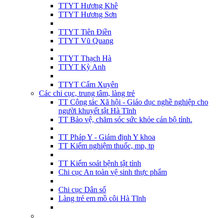
TTYT Hương Khê
TTYT Hương Sơn
TTYT Tiên Điền
TTYT Vũ Quang
TTYT Thạch Hà
TTYT Kỳ Anh
TTYT Cẩm Xuyên
Các chi cục, trung tâm, làng trẻ
TT Công tác Xã hội - Giáo dục nghề nghiệp cho
người khuyết tật Hà Tĩnh
TT Bảo vệ, chăm sóc sức khỏe cán bộ tỉnh.
TT Pháp Y - Giám định Y khoa
TT Kiểm nghiệm thuốc, mp, tp
TT Kiểm soát bệnh tật tỉnh
Chi cục An toàn vệ sinh thực phẩm
Chi cục Dân số
Làng trẻ em mồ côi Hà Tĩnh