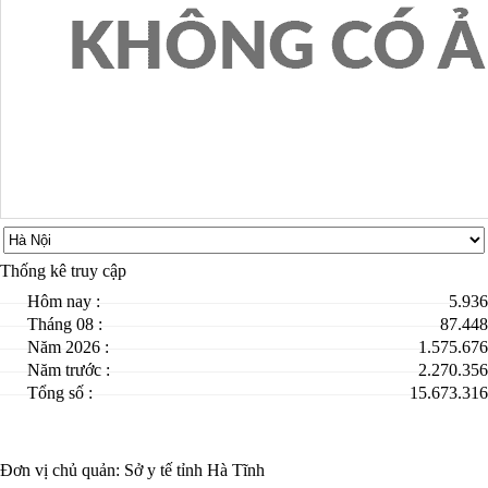
Thống kê truy cập
Hôm nay :
5.936
Tháng 08 :
87.448
Năm 2026 :
1.575.676
Năm trước :
2.270.356
Tổng số :
15.673.316
Đơn vị chủ quản:
Sở y tế tỉnh Hà Tĩnh