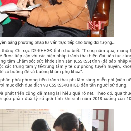
yền bằng phương pháp tư vấn trực tiếp cho từng đối tượng...
 thông Chi cục DS-KHHGĐ tỉnh cho biết: “Trong năm qua, mạng 
được tiếp cận với các biện pháp tránh thai hiện đại tiếp tục củng
Trung tâm Chăm sóc sức khỏe sinh sản (CSSKSS) tỉnh (đã sáp nhập 
ộc các trung tâm y tế/trung tâm y tế dự phòng tuyến huyện, kho
y tế có buồng đẻ và buồng khám phụ khoa”.
hân phối phương tiện tránh thai phi lâm sàng miễn phí (viên u
hai với mục đích đưa dịch vụ CSSKSS/KHHGĐ đến tận người sử dụng.
 phát triển cũng đã mang lại hiệu quả rõ nét. Theo đó, qua thự
đã góp phần đưa tỷ số giới tính khi sinh năm 2018 xuống còn 1