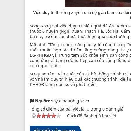
Việc duy trì thường xuyên chế độ giao ban của đội
Song song với việc duy trì hiệu quả đề án “Kiểm s
thuộc 6 huyện (Nghi Xuân, Thạch Hà, Lộc Hà, Cẩm 
bà mẹ, trẻ em còn được thực hiện qua các chương t
Mô hình “Tăng cường năng lực y tế công trong lĩ
thỏa thuận hợp tác dự án Tăng cường năng lực y t
DS-KHHGĐ và Trung tâm Sức khỏe sinh sản cộng đồn
cung ứng và tăng cường tiếp cận của cộng đồng đố
của người dân.
Sự quan tâm, vào cuộc của cả hệ thống chính trị, 
vốn nhằm duy trì hiệu quả các chương trình, đề á
KHHGĐ sang dân số và phát triển.
Nguồn:
soyte.hatinh.gov.vn
Tổng số điểm của bài viết là:
0
trong
0
đánh giá
Click để đánh giá bài viết
BÀI VIẾT LIÊN QUAN