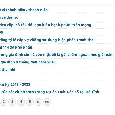
vị thành niên - thanh niên
 về dân số
ideo clip “có tôi, đôi bạn luôn hạnh phúc” trên mạng
50
tăng tỷ lệ cặp vợ chồng sử dụng biện pháp tránh thai
ại 114 xã khó khăn
rong gia đình sinh 2 con một bề là gái chăm ngoan học giỏi năm
 gia đình 9 tháng đầu năm 2018
 thai nhi
ệm kỳ 2018 - 2023
 của các chính sách trong Dự án Luật Dân số tại Hà Tĩnh
2
3
4
5
»
»»