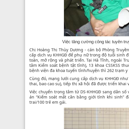
Việc tăng cường công tác tuyên tru
Chị Hoàng Thị Thùy Dương - cán bộ Phòng Truyền
cấp dịch vụ KHHGĐ để phụ nữ trong độ tuổi sinh đẻ 
toàn, mở rộng và phát triển. Tại Hà Tĩnh, ngoài 
tâm Kiểm soát bệnh tật tỉnh), 13 khoa CSSKSS thu
bệnh viện đa khoa tuyến tỉnh/huyện thì 262 trạm 
Cùng đó, mạng lưới cung cấp dịch vụ KHHGĐ như p
thai, bao cao su), tiếp thị xã hội đã được triển k
Việc chuyển trọng tâm từ DS-KHHGĐ sang dân số và
án “Kiểm soát mất cân bằng giới tính khi sinh” 
trai/100 trẻ em gái.