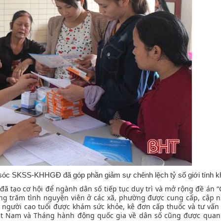
m sóc SKSS-KHHGĐ đã góp phần giảm sự chênh lệch tỷ số giới tính kh
đã tạo cơ hội để ngành dân số tiếp tục duy trì và mở rộng đề án 
àng trăm tình nguyện viên ở các xã, phường được cung cấp, cập 
0 người cao tuổi được khám sức khỏe, kê đơn cấp thuốc và tư vấn
iệt Nam và Tháng hành động quốc gia về dân số cũng được quan