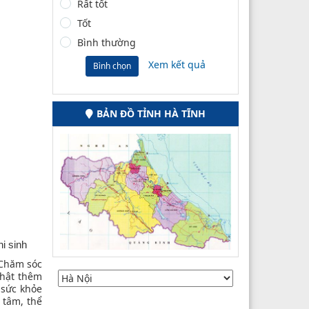
Rất tốt
Tốt
Bình thường
Xem kết quả
Bình chọn
BẢN ĐỒ TỈNH HÀ TĨNH
i sinh
“Chăm sóc
nhật thêm
 sức khỏe
 tâm, thể