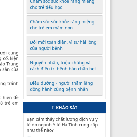
Chăm sóc sức khỏe răng miệng
cho trẻ tiểu học
Chăm sóc sức khỏe răng miệng
cho trẻ em mầm non
Đổi mới toàn diện, vì sự hài lòng
của người bệnh
lưới cung
 cố, kiện
Nguyên nhân, triệu chứng và
vào Trung
cách điều trị bệnh bàn chân bẹt
a sản của
Điều dưỡng - người thầm lặng
ống tránh
đồng hành cùng bệnh nhân
c hiện đề
08 trẻ em
KHẢO SÁT
Bạn cảm thấy chất lượng dịch vụ y
tế do ngành Y tế Hà Tĩnh cung cấp
như thế nào?