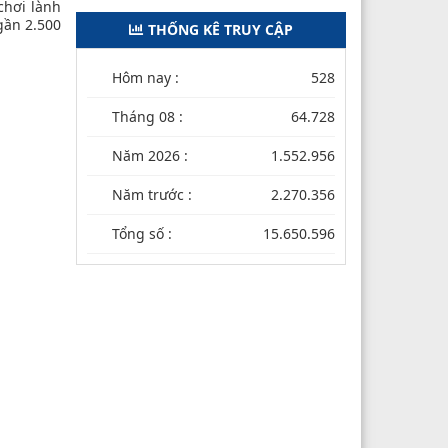
chơi lành
gần 2.500
THỐNG KÊ TRUY CẬP
Hôm nay :
528
Tháng 08 :
64.728
Năm 2026 :
1.552.956
Năm trước :
2.270.356
Tổng số :
15.650.596