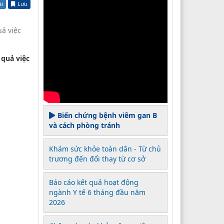
ài
Lưu
uả việc
 quả việc
Biến chứng bệnh viêm gan B
và cách phòng tránh
Khám sức khỏe toàn dân - Từ chủ
trương đến đổi thay từ cơ sở
Báo cáo kết quả hoạt động
ngành Y tế 6 tháng đầu năm
2026