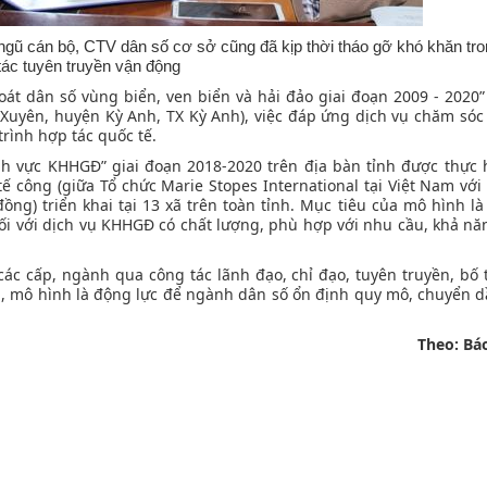
 ngũ cán bộ, CTV dân số cơ sở cũng đã kịp thời tháo gỡ khó khăn tr
tác tuyên truyền vận động
oát dân số vùng biển, ven biển và hải đảo giai đoạn 2009 - 2020” 
Xuyên, huyện Kỳ Anh, TX Kỳ Anh), việc đáp ứng dịch vụ chăm sóc
rình hợp tác quốc tế.
nh vực KHHGĐ” giai đoạn 2018-2020 trên địa bàn tỉnh được thực 
ế công (giữa Tổ chức Marie Stopes International tại Việt Nam với
g) triển khai tại 13 xã trên toàn tỉnh. Mục tiêu của mô hình là
i với dịch vụ KHHGĐ có chất lượng, phù hợp với nhu cầu, khả năn
các cấp, ngành qua công tác lãnh đạo, chỉ đạo, tuyên truyền, bố 
n, mô hình là động lực để ngành dân số ổn định quy mô, chuyển d
Theo: Bá