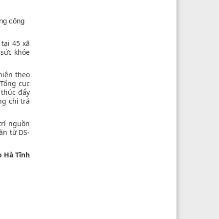
ong công
tại 45 xã
 sức khỏe
hiện theo
 Tổng cục
 thúc đẩy
g chi trả
trí nguồn
ần từ DS-
o Hà Tĩnh