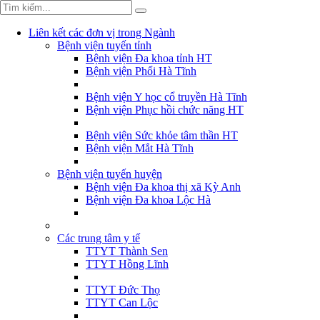
Liên kết các đơn vị trong Ngành
Bệnh viện tuyến tỉnh
Bệnh viện Đa khoa tỉnh HT
Bệnh viện Phổi Hà Tĩnh
Bệnh viện Y học cổ truyền Hà Tĩnh
Bệnh viện Phục hồi chức năng HT
Bệnh viện Sức khỏe tâm thần HT
Bệnh viện Mắt Hà Tĩnh
Bệnh viện tuyến huyện
Bệnh viện Đa khoa thị xã Kỳ Anh
Bệnh viện Đa khoa Lộc Hà
Các trung tâm y tế
TTYT Thành Sen
TTYT Hồng Lĩnh
TTYT Đức Thọ
TTYT Can Lộc