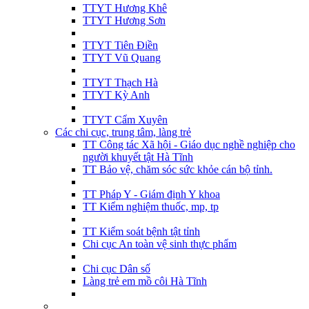
TTYT Hương Khê
TTYT Hương Sơn
TTYT Tiên Điền
TTYT Vũ Quang
TTYT Thạch Hà
TTYT Kỳ Anh
TTYT Cẩm Xuyên
Các chi cục, trung tâm, làng trẻ
TT Công tác Xã hội - Giáo dục nghề nghiệp cho
người khuyết tật Hà Tĩnh
TT Bảo vệ, chăm sóc sức khỏe cán bộ tỉnh.
TT Pháp Y - Giám định Y khoa
TT Kiểm nghiệm thuốc, mp, tp
TT Kiểm soát bệnh tật tỉnh
Chi cục An toàn vệ sinh thực phẩm
Chi cục Dân số
Làng trẻ em mồ côi Hà Tĩnh