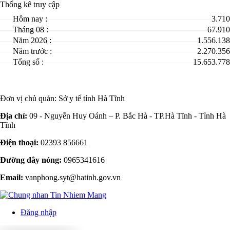
Thống kê truy cập
Hôm nay :
3.710
Tháng 08 :
67.910
Năm 2026 :
1.556.138
Năm trước :
2.270.356
Tổng số :
15.653.778
Đơn vị chủ quản:
Sở y tế tỉnh Hà Tĩnh
Địa chỉ:
09 - Nguyễn Huy Oánh – P. Bắc Hà - TP.Hà Tĩnh - Tỉnh Hà
Tĩnh
Điện thoại:
02393 856661
Đường dây nóng:
0965341616
Email:
vanphong.syt@hatinh.gov.vn
Đăng nhập