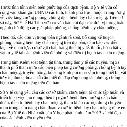
Trước tình hình diễn biến phức tạp của dịch bệnh, Bộ Y tế vừa có
công văn khẩn gửi UBND các tỉnh, thành phố trực thuộc Trung ương
về việc tăng cường phòng, chống dịch bệnh tay chân miệng. Trên cơ
sở này, Sở Y tế Hà Tĩnh vừa có văn bản chỉ đạo các đơn vị trong toàn
ngành chủ động các giải pháp phòng, chống bệnh tay chân miệng.
Theo đó, các đơn vị trong toàn ngành rà soát, bổ sung kế hoạch
phòng, chống bệnh tay chân miệng trên địa bàn; đảm bảo các điều
kiện về nhân lực, cơ sở vật chất, trang thiết bị y tế, thuốc, hóa chất và
vật tư y tế tại các bệnh viện để phòng và điều trị bệnh tay chân miệng.
Trung tâm Kiểm soát bệnh tật tỉnh, trung tâm y tế các huyện, thị xã,
thành phố tham mưu các biện pháp tăng cường phòng, chống bệnh tay
chân miệng; truyền thông, bổ sung kinh phí mua sắm trang thiết bị, vật
tư y tế, thuốc, hóa chất cần thiết để đáp ứng công tác phòng, chống
bệnh tay chân miệng trên địa bàn.
Sở Y tế cũng yêu cầu các cơ sở khám, chữa bệnh tổ chức tập huấn và
triển khai việc thu dung, điều trị người bệnh theo hướng dẫn chẩn
đoán, điều trị bệnh tay chân miệng; tham khảo các nội dung chuyên
môn trong cẩm nang chẩn đoán và xử trí bệnh tay chân miệng ở trẻ em
của Bộ Y tế do Nhà xuất bản Y học phát hành năm 2013 và chỉ đạo
của các bệnh viện tuyến trên.