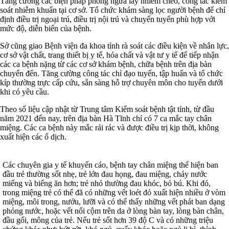
Tăng cường các biện pháp phòng ngừa lây nhiễm chéo, công tác kiểm
soát nhiễm khuẩn tại cơ sở. Tổ chức khám sàng lọc người bệnh để chỉ
định điều trị ngoại trú, điều trị nội trú và chuyển tuyến phù hợp với
mức độ, diễn biến của bệnh.
Sở cũng giao Bệnh viện đa khoa tỉnh rà soát các điều kiện về nhân lực,
cơ sở vật chất, trang thiết bị y tế, hóa chất và vật tư y tế để tiếp nhận
các ca bệnh nặng từ các cơ sở khám bệnh, chữa bệnh trên địa bàn
chuyển đến. Tăng cường công tác chỉ đạo tuyến, tập huấn và tổ chức
kíp thường trực cấp cứu, sẵn sàng hỗ trợ chuyên môn cho tuyến dưới
khi có yêu cầu.
Theo số liệu cập nhật từ Trung tâm Kiểm soát bệnh tật tỉnh, từ đầu
năm 2021 đến nay, trên địa bàn Hà Tĩnh chỉ có 7 ca mắc tay chân
miệng. Các ca bệnh này mắc rải rác và được điều trị kịp thời, không
xuất hiện các ổ dịch.
Các chuyên gia y tế khuyến cáo, bệnh tay chân miệng thể hiện ban
đầu trẻ thường sốt nhẹ, trẻ lớn đau họng, đau miệng, chảy nước
miếng và biếng ăn hơn; trẻ nhỏ thường đau khóc, bỏ bú. Khi đó,
trong miệng trẻ có thể đã có những vết loét đỏ xuất hiện nhiều ở vòm
miệng, môi trong, nướu, lưỡi và có thể thấy những vết phát ban dạng
phỏng nước, hoặc vết nổi cộm trên da ở lòng bàn tay, lòng bàn chân,
đầu gối, mông của trẻ. Nếu trẻ sốt hơn 39 độ C và có những triệu