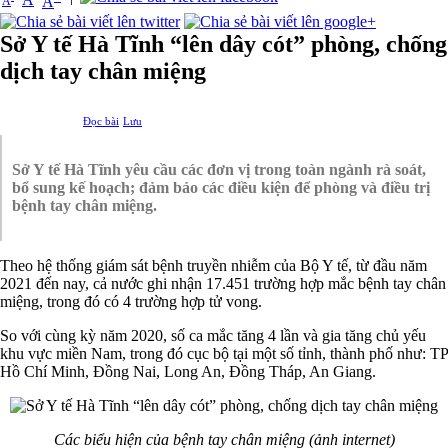
A
A
Sở Y tế Hà Tĩnh “lên dây cót” phòng, chống
dịch tay chân miệng
Đọc bài
Lưu
Sở Y tế Hà Tĩnh yêu cầu các đơn vị trong toàn ngành rà soát,
bổ sung kế hoạch; đảm bảo các điều kiện để phòng và điều trị
bệnh tay chân miệng.
Theo hệ thống giám sát bệnh truyền nhiễm của Bộ Y tế, từ đầu năm
2021 đến nay, cả nước ghi nhận 17.451 trường hợp mắc bệnh tay chân
miệng, trong đó có 4 trường hợp tử vong.
So với cùng kỳ năm 2020, số ca mắc tăng 4 lần và gia tăng chủ yếu
khu vực miền Nam, trong đó cục bộ tại một số tỉnh, thành phố như: TP
Hồ Chí Minh, Đồng Nai, Long An, Đồng Tháp, An Giang.
Các biểu hiện của bệnh tay chân miệng (ảnh internet)