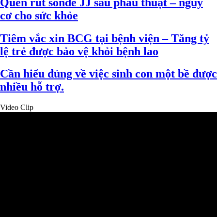
Quên rút sonde JJ sau phẫu thuật – nguy
cơ cho sức khỏe
Tiêm vắc xin BCG tại bệnh viện – Tăng tỷ
lệ trẻ được bảo vệ khỏi bệnh lao
Cần hiểu đúng về việc sinh con một bề được
nhiều hỗ trợ.
Video Clip