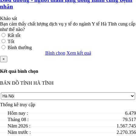
nhân
Khảo sát
Bạn cảm thấy chất lượng dịch vụ y tế do ngành Y tế Hà Tĩnh cung cấp
như thế nào?
Rất tốt
Tốt
Bình thường
Bình chọn
Xem kết quả
×
Kết quả bình chọn
BẢN ĐỒ TỈNH HÀ TĨNH
Thống kê truy cập
Hôm nay :
6.479
Tháng 08 :
79.517
Năm 2026 :
1.567.745
Năm trước :
2.270.356