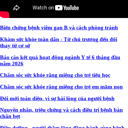
Biến chứng bệnh viêm gan B và cách phòng tránh
Khám sức khỏe toàn dân - Từ chủ trương đến đổi
thay từ cơ sở
Báo cáo kết quả hoạt động ngành Y tế 6 tháng đầu
năm 2026
Chăm sóc sức khỏe răng miệng cho trẻ tiểu học
Chăm sóc sức khỏe răng miệng cho trẻ em mầm non
Đổi mới toàn diện, vì sự hài lòng của người bệnh
Nguyên nhân, triệu chứng và cách điều trị bệnh bàn
chân bẹt
Điều dưỡng - người thầm lặng đồng hành cùng bệnh