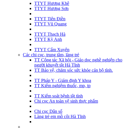
TTYT Hương Khê
TTYT Hương Sơn
TTYT Tiên Điền
TTYT Vũ Quang
TTYT Thạch Hà
TTYT Kỳ Anh
TTYT Cẩm Xuyên
Các chi cục, trung tâm, làng trẻ
TT Công tác Xã hội - Giáo dục nghề nghiệp cho
người khuyết tật Hà Tĩnh
TT Bảo vệ, chăm sóc sức khỏe cán bộ tỉnh.
TT Pháp Y - Giám định Y khoa
TT Kiểm nghiệm thuốc, mp, tp
TT Kiểm soát bệnh tật tỉnh
Chi cục An toàn vệ sinh thực phẩm
Chi cục Dân số
Làng trẻ em mồ côi Hà Tĩnh