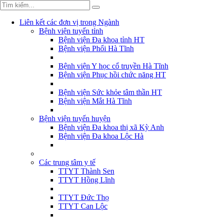
Liên kết các đơn vị trong Ngành
Bệnh viện tuyến tỉnh
Bệnh viện Đa khoa tỉnh HT
Bệnh viện Phổi Hà Tĩnh
Bệnh viện Y học cổ truyền Hà Tĩnh
Bệnh viện Phục hồi chức năng HT
Bệnh viện Sức khỏe tâm thần HT
Bệnh viện Mắt Hà Tĩnh
Bệnh viện tuyến huyện
Bệnh viện Đa khoa thị xã Kỳ Anh
Bệnh viện Đa khoa Lộc Hà
Các trung tâm y tế
TTYT Thành Sen
TTYT Hồng Lĩnh
TTYT Đức Thọ
TTYT Can Lộc