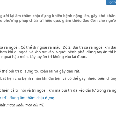
Đọc b
Xử lý kiến nghị - Khiếu nại tố cáo
Khác
 người lại âm thầm chịu đựng khiến bệnh nặng lên, gây khó khăn
hiều phương pháp chữa trĩ hiệu quả, giảm thiểu đau đớn cho ngườ
 ra ngoài. Có thể đi ngoài ra máu. Độ 2: Búi trĩ sa ra ngoài khi đại
u hơn khi đi ngoài và khó tụt vào. Người bệnh phải dùng tay ấn thì b
ở ngoài hậu môn. Lấy tay ấn trĩ không vào lại được.
ể búi trĩ bị sưng to, xoắn lại và gây đau rát.
 bất tiện cho bệnh nhân khi đại tiện và có thể gây nhiều biến chứ
ện cả trĩ nội và trĩ ngoại, khi mà búi trĩ đã kéo dài từ trong ra ng
hắt mạch khâu treo búi trĩ.