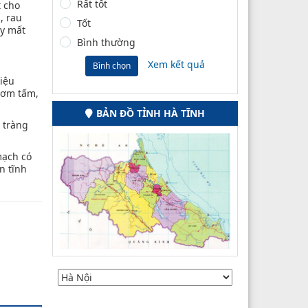
Rất tốt
t cho
, rau
Tốt
ây mất
Bình thường
Xem kết quả
Bình chọn
iệu
 cơm tấm,
BẢN ĐỒ TỈNH HÀ TĨNH
c tràng
mạch có
n tĩnh