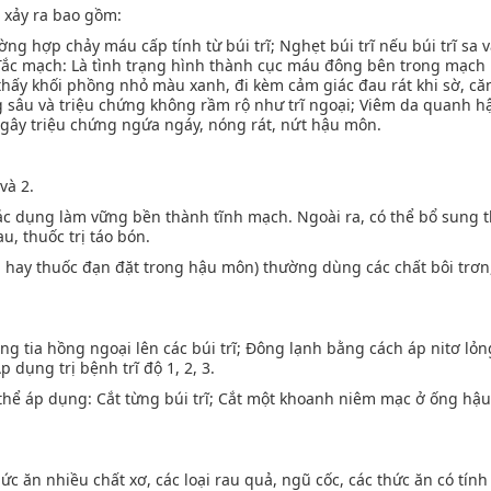
 xảy ra bao gồm:
ng hợp chảy máu cấp tính từ búi trĩ; Nghẹt búi trĩ nếu búi trĩ sa 
; Tắc mạch: Là tình trạng hình thành cục máu đông bên trong mạc
ẽ thấy khối phồng nhỏ màu xanh, đi kèm cảm giác đau rát khi sờ, că
ng sâu và triệu chứng không rầm rộ như trĩ ngoại; Viêm da quanh 
ét gây triệu chứng ngứa ngáy, nóng rát, nứt hậu môn.
và 2.
tác dụng làm vững bền thành tĩnh mạch. Ngoài ra, có thể bổ sung 
, thuốc trị táo bón.
i hay thuốc đạn đặt trong hậu môn) thường dùng các chất bôi trơn
ằng tia hồng ngoại lên các búi trĩ; Đông lạnh bằng cách áp nitơ lỏn
 dụng trị bệnh trĩ độ 1, 2, 3.
ó thể áp dụng: Cắt từng búi trĩ; Cắt một khoanh niêm mạc ở ống hậ
c ăn nhiều chất xơ, các loại rau quả, ngũ cốc, các thức ăn có tín