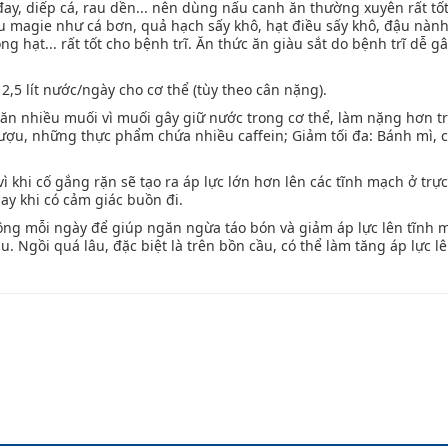
 đay, diếp cá, rau dền... nên dùng nấu canh ăn thường xuyên rất tố
àu magie như cá bơn, quả hạch sấy khô, hạt điều sấy khô, đậu nành
g hạt... rất tốt cho bệnh trĩ. Ăn thức ăn giàu sắt do bệnh trĩ dễ g
2,5 lít nước/ngày cho cơ thể (tùy theo cân nặng).
ăn nhiều muối vì muối gây giữ nước trong cơ thể, làm nặng hơn tr
 rượu, những thực phẩm chứa nhiều caffein; Giảm tối đa: Bánh mì,
ì khi cố gắng rặn sẽ tạo ra áp lực lớn hơn lên các tĩnh mạch ở trự
ay khi có cảm giác buồn đi.
động mỗi ngày để giúp ngăn ngừa táo bón và giảm áp lực lên tĩnh 
u. Ngồi quá lâu, đặc biệt là trên bồn cầu, có thể làm tăng áp lực lê