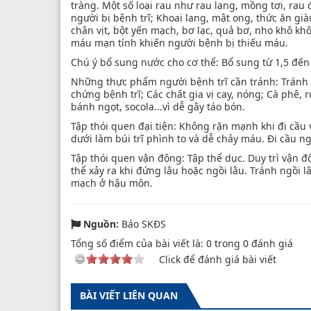
tràng. Một số loại rau như rau lang, mồng tơi, rau
người bị bệnh trĩ; Khoai lang, mật ong, thức ăn gi
chân vịt, bột yến mạch, bơ lạc, quả bơ, nho khô khôn
máu mạn tính khiến người bệnh bị thiếu máu.
Chú ý bổ sung nước cho cơ thể: Bổ sung từ 1,5 đến 
Những thực phẩm người bệnh trĩ cần tránh: Tránh 
chứng bệnh trĩ; Các chất gia vị cay, nóng; Cà phê,
bánh ngọt, socola...vì dễ gây táo bón.
Tập thói quen đại tiện: Không rặn mạnh khi đi cầu v
dưới làm búi trĩ phình to và dễ chảy máu. Đi cầu ng
Tập thói quen vận động: Tập thể dục. Duy trì vận 
thể xảy ra khi đứng lâu hoặc ngồi lâu. Tránh ngồi lâ
mạch ở hậu môn.
Nguồn:
Báo SKĐS
Tổng số điểm của bài viết là:
0
trong
0
đánh giá
Click để đánh giá bài viết
BÀI VIẾT LIÊN QUAN