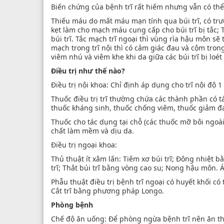
Biến chứng của bệnh trĩ rất hiếm nhưng vẫn có thể
Thiếu máu do mất máu mạn tính qua búi trĩ, có trườ
kẹt làm cho mạch máu cung cấp cho búi trĩ bị tắc
búi trĩ. Tắc mạch trĩ ngoại thì vùng rìa hậu môn s
mạch trong trĩ nội thì có cảm giác đau và cộm tro
viêm nhú và viêm khe khi da giữa các búi trĩ bị lo
Điều trị như thế nào?
Điều trị nội khoa: Chỉ định áp dụng cho trĩ nội độ 1 
Thuốc điều trị trĩ thường chứa các thành phần có 
thuốc kháng sinh, thuốc chống viêm, thuốc giảm đau
Thuốc cho tác dụng tại chỗ (các thuốc mỡ bôi ngoà
chất làm mềm và dịu da.
Điều trị ngoại khoa:
Thủ thuật ít xâm lấn: Tiêm xơ búi trĩ; Đông nhiệt b
trĩ; Thắt búi trĩ bằng vòng cao su; Nong hậu môn. Áp
Phẫu thuật điều trị bệnh trĩ ngoại có huyết khối c
Cắt trĩ bằng phương pháp Longo.
Phòng bệnh
Chế độ ăn uống: Để phòng ngừa bệnh trĩ nên ăn thứ