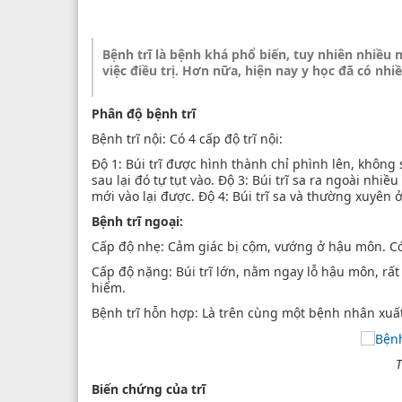
Bệnh trĩ là bệnh khá phổ biến, tuy nhiên nhiều
việc điều trị. Hơn nữa, hiện nay y học đã có n
Phân độ bệnh trĩ
Bệnh trĩ nội: Có 4 cấp độ trĩ nội:
Độ 1: Búi trĩ được hình thành chỉ phình lên, không sa
sau lại đó tự tụt vào. Độ 3: Búi trĩ sa ra ngoài nhiề
mới vào lại được. Độ 4: Búi trĩ sa và thường xuyên 
Bệnh trĩ ngoại:
Cấp độ nhẹ: Cảm giác bị cộm, vướng ở hậu môn. Có th
Cấp độ nặng: Búi trĩ lớn, nằm ngay lỗ hậu môn, rất
hiểm.
Bệnh trĩ hỗn hợp: Là trên cùng một bệnh nhân xuất hi
T
Biến chứng của trĩ