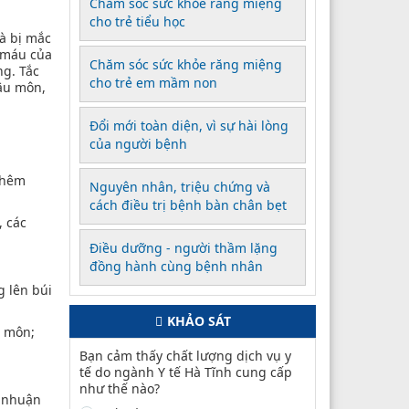
Chăm sóc sức khỏe răng miệng
cho trẻ tiểu học
và bị mắc
h máu của
Chăm sóc sức khỏe răng miệng
ng. Tắc
cho trẻ em mầm non
hậu môn,
Đổi mới toàn diện, vì sự hài lòng
của người bệnh
thêm
Nguyên nhân, triệu chứng và
cách điều trị bệnh bàn chân bẹt
, các
Điều dưỡng - người thầm lặng
đồng hành cùng bệnh nhân
g lên búi
KHẢO SÁT
u môn;
Bạn cảm thấy chất lượng dịch vụ y
tế do ngành Y tế Hà Tĩnh cung cấp
như thế nào?
h nhuận