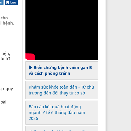
ài
Lưu
 cho
i bệnh.
 tiện,
úi trĩ
Biến chứng bệnh viêm gan B
và cách phòng tránh
Khám sức khỏe toàn dân - Từ chủ
ng nguy
trương đến đổi thay từ cơ sở
oài.
Báo cáo kết quả hoạt động
ngành Y tế 6 tháng đầu năm
2026