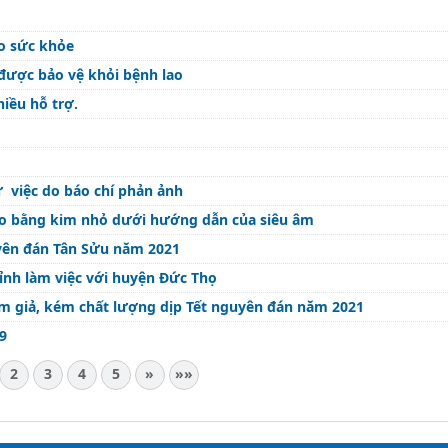
ho sức khỏe
ẻ được bảo vệ khỏi bệnh lao
iều hỗ trợ.
 việc do báo chí phản ảnh
bào bằng kim nhỏ dưới hướng dẫn của siêu âm
uyên đán Tân Sửu năm 2021
ỉnh làm việc với huyện Đức Thọ
ẩm giả, kém chất lượng dịp Tết nguyên đán năm 2021
9
2
3
4
5
»
»»