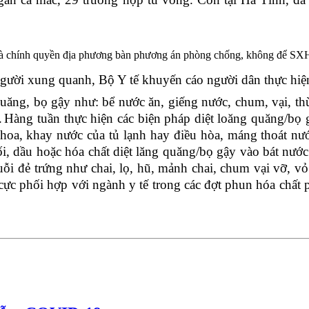
 và chính quyền địa phương bàn phương án phòng chống, không để SXH 
người xung quanh, Bộ Y tế khuyến cáo người dân thực hi
quăng, bọ gậy như: bể nước ăn, giếng nước, chum, vại, th
.
Hàng tuần thực hiện các biện pháp diệt loăng quăng/bọ 
oa, khay nước của tủ lạnh hay điều hòa, máng thoát nước
 dầu hoặc hóa chất diệt lăng quăng/bọ gậy vào bát nước 
ỗi đẻ trứng như chai, lọ, hũ, mảnh chai, chum vại vỡ, vỏ 
cực phối hợp với ngành y tế trong các đợt phun hóa chất 