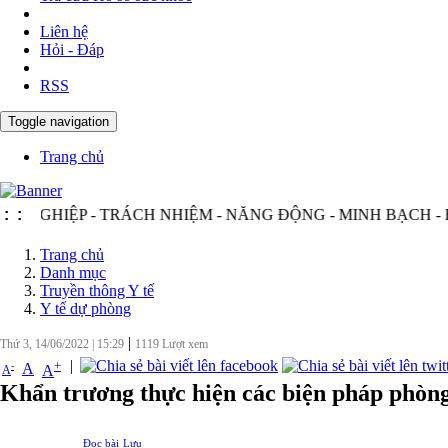
Liên hệ
Hỏi - Đáp
RSS
Toggle navigation
Trang chủ
ỆP - TRÁCH NHIỆM - NĂNG ĐỘNG - MINH BẠCH - HIỆU Q
:
:
Trang chủ
Danh mục
Truyền thông Y tế
Y tế dự phòng
|
Thứ 3, 14/06/2022
|
15:29
1119
Lượt xem
|
+
-
A
A
A
Khẩn trương thực hiện các biện pháp phòng
Đọc bài
Lưu