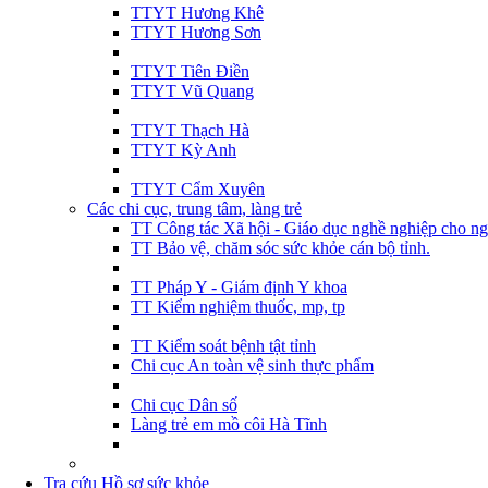
TTYT Hương Khê
TTYT Hương Sơn
TTYT Tiên Điền
TTYT Vũ Quang
TTYT Thạch Hà
TTYT Kỳ Anh
TTYT Cẩm Xuyên
Các chi cục, trung tâm, làng trẻ
TT Công tác Xã hội - Giáo dục nghề nghiệp cho ng
TT Bảo vệ, chăm sóc sức khỏe cán bộ tỉnh.
TT Pháp Y - Giám định Y khoa
TT Kiểm nghiệm thuốc, mp, tp
TT Kiểm soát bệnh tật tỉnh
Chi cục An toàn vệ sinh thực phẩm
Chi cục Dân số
Làng trẻ em mồ côi Hà Tĩnh
Tra cứu Hồ sơ sức khỏe