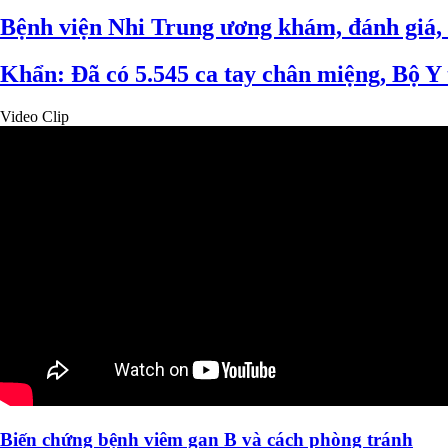
Bệnh viện Nhi Trung ương khám, đánh giá, 
Khẩn: Đã có 5.545 ca tay chân miệng, Bộ Y t
Video Clip
Biến chứng bệnh viêm gan B và cách phòng tránh