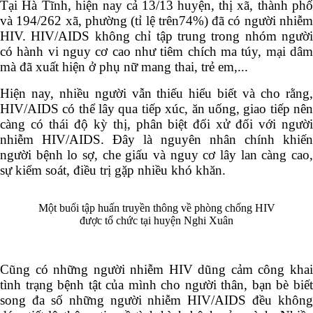
Tại Hà Tĩnh, hiện nay cả
13/13
huyện
, thị xã
, thành ph
và 194/262 xã, phường (tỉ lệ trên74%)
đã
có người nhiễ
HIV. HIV/AIDS không chỉ tập trung trong nhóm người
có hành vi nguy cơ cao như tiêm chích ma túy, mại dâm
mà đã xuất hiện ở phụ nữ mang thai, trẻ em,...
Hiện nay, nhiều người vẫn thiếu hiểu biết và cho rằng,
HIV/AIDS có thể lây qua tiếp xúc, ăn uống, giao tiếp nên
càng có thái độ kỳ thị, phân biệt đối xử đối với người
nhiễm HIV/AIDS. Đây là nguyên nhân chính khiến
người bệnh lo sợ, che giấu và nguy cơ lây lan càng cao,
sự kiểm soát, điều trị gặp nhiều khó khăn.
Một buổi tập huấn truyền thông về phòng chống HIV
được tổ chức tại huyện Nghi Xuân
Cũng có những người nhiễm HIV dũng cảm công khai
tình trạng bệnh tật của mình cho người thân, bạn bè biết
song đa số những người nhiễm HIV/AIDS đều không