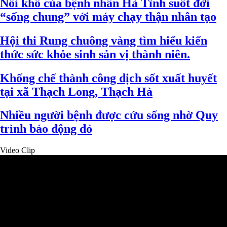
Nỗi khổ của bệnh nhân Hà Tĩnh suốt đời
“sống chung” với máy chạy thận nhân tạo
Hội thi Rung chuông vàng tìm hiểu kiến
thức sức khỏe sinh sản vị thành niên.
Khống chế thành công dịch sốt xuất huyết
tại xã Thạch Long, Thạch Hà
Nhiều người bệnh được cứu sống nhờ Quy
trình báo động đỏ
Video Clip