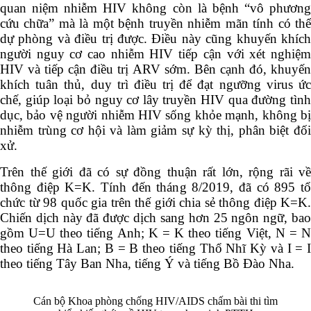
quan niệm nhiễm HIV không còn là bệnh “vô phương
cứu chữa” mà là một bệnh truyền nhiễm mãn tính có thể
dự phòng và điều trị được. Điều này cũng khuyến khích
người nguy cơ cao nhiễm HIV tiếp cận với xét nghiệm
HIV và tiếp cận điều trị ARV sớm. Bên cạnh đó, khuyến
khích tuân thủ, duy trì điều trị để đạt ngưỡng virus ức
chế, giúp loại bỏ nguy cơ lây truyền HIV qua đường tình
dục, bảo vệ người nhiễm HIV sống khỏe mạnh, không bị
nhiễm trùng cơ hội và làm giảm sự kỳ thị, phân biệt đối
xử.
Trên thế giới đã có sự đồng thuận rất lớn, rộng rãi về
thông điệp K=K. Tính đến tháng 8/2019, đã có 895 tổ
chức từ 98 quốc gia trên thế giới chia sẻ thông điệp K=K.
Chiến dịch này đã được dịch sang hơn 25 ngôn ngữ, bao
gồm U=U theo tiếng Anh; K = K theo tiếng Việt, N = N
theo tiếng Hà Lan; B = B theo tiếng Thổ Nhĩ Kỳ và I = I
theo tiếng Tây Ban Nha, tiếng Ý và tiếng Bồ Đào Nha.
Cán bộ Khoa phòng chống HIV/AIDS chấm bài thi tìm