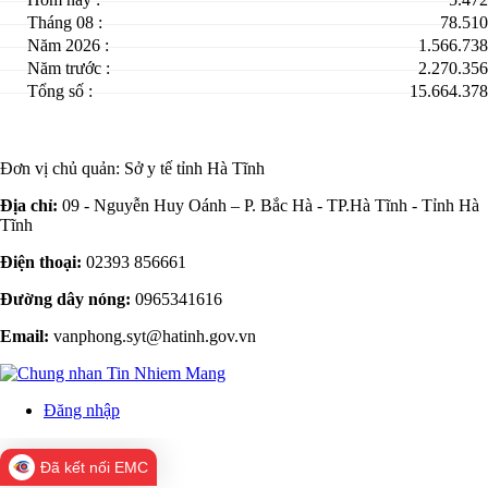
Tháng 08 :
78.510
Năm 2026 :
1.566.738
Năm trước :
2.270.356
Tổng số :
15.664.378
Đơn vị chủ quản:
Sở y tế tỉnh Hà Tĩnh
Địa chỉ:
09 - Nguyễn Huy Oánh – P. Bắc Hà - TP.Hà Tĩnh - Tỉnh Hà
Tĩnh
Điện thoại:
02393 856661
Đường dây nóng:
0965341616
Email:
vanphong.syt@hatinh.gov.vn
Đăng nhập
Đã kết nối EMC