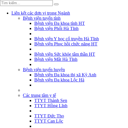
Liên kết các đơn vị trong Ngành
Bệnh viện tuyến tỉnh
Bệnh viện Đa khoa tỉnh HT
Bệnh viện Phổi Hà Tĩnh
Bệnh viện Y học cổ truyền Hà Tĩnh
Bệnh viện Phục hồi chức năng HT
Bệnh viện Sức khỏe tâm thần HT
Bệnh viện Mắt Hà Tĩnh
Bệnh viện tuyến huyện
Bệnh viện Đa khoa thị xã Kỳ Anh
Bệnh viện Đa khoa Lộc Hà
Các trung tâm y tế
TTYT Thành Sen
TTYT Hồng Lĩnh
TTYT Đức Thọ
TTYT Can Lộc