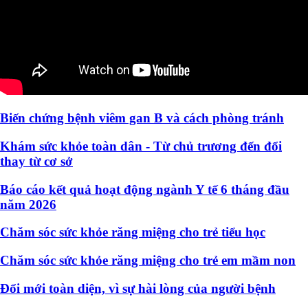
Biến chứng bệnh viêm gan B và cách phòng tránh
Khám sức khỏe toàn dân - Từ chủ trương đến đổi
thay từ cơ sở
Báo cáo kết quả hoạt động ngành Y tế 6 tháng đầu
năm 2026
Chăm sóc sức khỏe răng miệng cho trẻ tiểu học
Chăm sóc sức khỏe răng miệng cho trẻ em mầm non
Đổi mới toàn diện, vì sự hài lòng của người bệnh