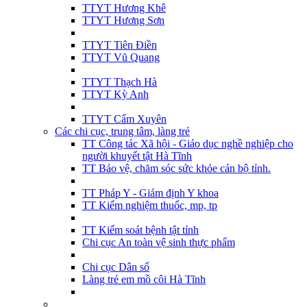
TTYT Hương Khê
TTYT Hương Sơn
TTYT Tiên Điền
TTYT Vũ Quang
TTYT Thạch Hà
TTYT Kỳ Anh
TTYT Cẩm Xuyên
Các chi cục, trung tâm, làng trẻ
TT Công tác Xã hội - Giáo dục nghề nghiệp cho
người khuyết tật Hà Tĩnh
TT Bảo vệ, chăm sóc sức khỏe cán bộ tỉnh.
TT Pháp Y - Giám định Y khoa
TT Kiểm nghiệm thuốc, mp, tp
TT Kiểm soát bệnh tật tỉnh
Chi cục An toàn vệ sinh thực phẩm
Chi cục Dân số
Làng trẻ em mồ côi Hà Tĩnh