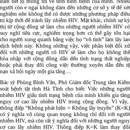
dám tiết lộ thông tin về tình hình bệnh của mình. Nhiều
người còn e ngại không dám đến những cơ sở y tế để xét
nghiệm nên không thể có được những phương pháp điều
trị kịp thời để tránh lây nhiễm HIV. Mặt khác, chính sự kỳ
thị từ cộng đồng sẽ làm cho những người nhiễm HIV có
suy nghĩ tiêu cực, nghiêm trọng hơn có thể gây tổn hại
cho người xung quanh bằng việc họ “vô tình” làm lây lan
dịch bệnh này. Không những vậy, việc phân biệt đối xử
đối với những người có HIV sẽ làm cho họ không thể
hòa nhập với cộng đồng dẫn đến tình trạng thất nghiệp
hoặc phải thay đổi công việc thường xuyên dẫn đến tệ
nạn xã hội ngày một gia tăng…
Bác sỹ Phùng Bình Văn, Phó Giám đốc Trung tâm Kiểm
soát bệnh tật tỉnh Hà Tĩnh cho biết: Việc những người
nhiễm HIV giấu tình trạng bệnh của mình khiến gia tăng
nguy cơ cao lây nhiễm HIV trong cộng đồng. Vì vậy,
thông điệp “Không phát hiện = Không lây truyền” (K=K)
có ý nghĩa vô cùng quan trọng không chỉ đối với người
nhiễm HIV, mà còn rất ý nghĩa đối với những người nguy
cơ cao lây nhiễm HIV. Thông điệp K=K làm thay đổi