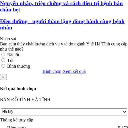
Nguyên nhân, triệu chứng và cách điều trị bệnh bàn
chân bẹt
Điều dưỡng - người thầm lặng đồng hành cùng bệnh
nhân
Khảo sát
Bạn cảm thấy chất lượng dịch vụ y tế do ngành Y tế Hà Tĩnh cung cấp
như thế nào?
Rất tốt
Tốt
Bình thường
Bình chọn
Xem kết quả
×
Kết quả bình chọn
BẢN ĐỒ TỈNH HÀ TĨNH
Thống kê truy cập
Hôm nay :
5.472