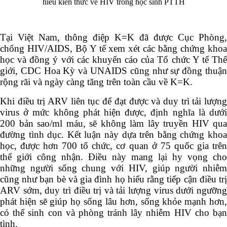
hiểu kiến thức về HIV trong học sinh PTTH
Tại Việt Nam, thông điệp K=K đã được Cục Phòng,
chống HIV/AIDS, Bộ Y tế xem xét các bằng chứng khoa
học và đồng ý với các khuyến cáo của Tổ chức Y tế Thế
giới, CDC Hoa Kỳ và UNAIDS cũng như sự đồng thuận
rộng rãi và ngày càng tăng trên toàn cầu về K=K.
Khi điều trị ARV liên tục để đạt được và duy trì tải lượng
virus ở mức không phát hiện được, định nghĩa là dưới
200 bản sao/ml máu, sẽ không làm lây truyền HIV qua
đường tình dục. Kết luận này dựa trên bằng chứng khoa
học, được hơn 700 tổ chức, cơ quan ở 75 quốc gia trên
thế giới công nhận. Điều này mang lại hy vọng cho
những người sống chung với HIV, giúp người nhiễm
cũng như bạn bè và gia đình họ hiểu rằng tiếp cận điều trị
ARV sớm, duy trì điều trị và tải lượng virus dưới ngưỡng
phát hiện sẽ giúp họ sống lâu hơn, sống khỏe mạnh hơn,
có thể sinh con và phòng tránh lây nhiễm HIV cho bạn
tình.