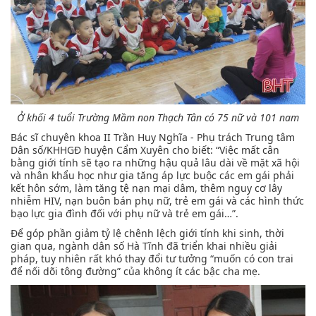
Ở khối 4 tuổi Trường Mầm non Thạch Tân có 75 nữ và 101 nam
Bác sĩ chuyên khoa II Trần Huy Nghĩa - Phụ trách Trung tâm
Dân số/KHHGĐ huyện Cẩm Xuyên cho biết: “Việc mất cân
bằng giới tính sẽ tạo ra những hậu quả lâu dài về mặt xã hội
và nhân khẩu học như gia tăng áp lực buộc các em gái phải
kết hôn sớm, làm tăng tệ nạn mại dâm, thêm nguy cơ lây
nhiễm HIV, nạn buôn bán phụ nữ, trẻ em gái và các hình thức
bạo lực gia đình đối với phụ nữ và trẻ em gái…”.
Để góp phần giảm tỷ lệ chênh lệch giới tính khi sinh, thời
gian qua, ngành dân số Hà Tĩnh đã triển khai nhiều giải
pháp, tuy nhiên rất khó thay đổi tư tưởng “muốn có con trai
để nối dõi tông đường” của không ít các bậc cha mẹ.