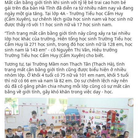
Mất cân bằng giới tính khi sinh với tỷ lệ bé trai cao hơn bé
gái trên địa bàn Hà Tĩnh đã diễn ra từ nhiều năm nay và đang
ngày một gia tăng. Tại lớp 4A - Trường Tiểu học Cẩm Huy
(Cẩm Xuyên), sự chênh lệch giữa học sinh nam và học sinh nữ
được thấy rõ với 11 học sinh nữ và 17 học sinh nam.
“Tình trạng mất cân bằng giới tính này cũng xảy ra tại nhiều
lớp học khác của trường. Hiện tổng học sinh Trường Tiểu học
Cẩm Huy là 271 học sinh, trong đó học sinh nữ là 128 em, học
sinh nam là 143 em” - cô Nguyễn Thị Vân, Hiệu trưởng
Trường Tiểu học Cẩm Huy (Cẩm Xuyên) cho biết.
Tương tự, tại Trường Mầm non Thạch Tân (Thạch Hà), tình
trạng mất cân bằng giới tính cũng được biểu hiện ở nhiều
nhóm lớp. Ở khối 4 tuổi có 75 nữ và 101 em nam, khối 5 tuổi
thì nữ có 66 em và nam là 82 em. Do sự chênh lệch này nên
dù đã cố gắng phân chia nhưng mỗi lớp cũng có sự mất cân
bằng về giới tính, gây khó khăn trong việc dạy - học.