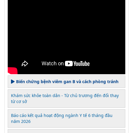
Biến chứng bệnh viêm gan B và cách phòng tránh
Khám sức khỏe toàn dân - Từ chủ trương đến đổi thay
từ cơ sở
Báo cáo kết quả hoạt động ngành Y tế 6 tháng đầu
năm 2026