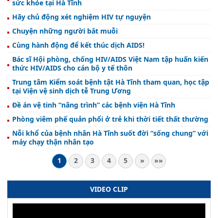
sức khỏe tại Hà Tĩnh
Hãy chủ động xét nghiệm HIV tự nguyện
Chuyện những người bắt muỗi
Cùng hành động để kết thúc dịch AIDS!
Bác sĩ Hội phòng, chống HIV/AIDS Việt Nam tập huấn kiến
thức HIV/AIDS cho cán bộ y tế thôn
Trung tâm Kiểm soát bệnh tật Hà Tĩnh tham quan, học tập
tại Viện vệ sinh dịch tễ Trung Ương
Đề án vệ tinh “nâng trình” các bệnh viện Hà Tĩnh
Phòng viêm phế quản phổi ở trẻ khi thời tiết thất thường
Nỗi khổ của bệnh nhân Hà Tĩnh suốt đời “sống chung” với
máy chạy thận nhân tạo
1
2
3
4
5
»
»»
VIDEO CLIP