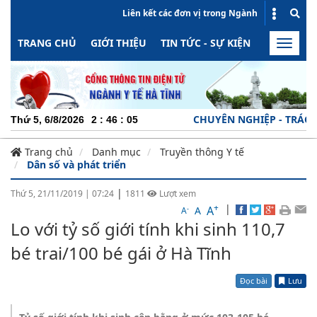
Liên kết các đơn vị trong Ngành
TRANG CHỦ
GIỚI THIỆU
TIN TỨC - SỰ KIỆN
HOẠT ĐỘN
Toggle
naviga
CHUYÊN NGHIỆP - TRÁCH NHIỆ
Thứ 5, 6/8/2026
2
:
46
:
05
Trang chủ
Danh mục
Truyền thông Y tế
Dân số và phát triển
|
Thứ 5, 21/11/2019
|
07:24
1811
Lượt xem
+
|
A
-
A
A
Lo với tỷ số giới tính khi sinh 110,7
bé trai/100 bé gái ở Hà Tĩnh
Đọc bài
Lưu