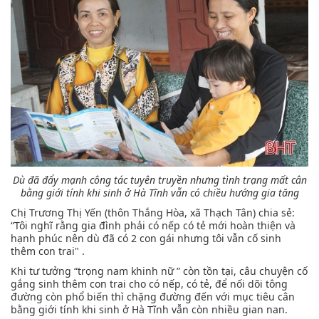
Dù đã đẩy mạnh công tác tuyên truyền nhưng tình trạng mất cân
bằng giới tính khi sinh ở Hà Tĩnh vẫn có chiều hướng gia tăng
Chị Trương Thị Yến (thôn Thắng Hòa, xã Thạch Tân) chia sẻ:
“Tôi nghĩ rằng gia đình phải có nếp có tẻ mới hoàn thiện và
hạnh phúc nên dù đã có 2 con gái nhưng tôi vẫn cố sinh
thêm con trai" .
Khi tư tưởng “trọng nam khinh nữ ” còn tồn tại, câu chuyện cố
gắng sinh thêm con trai cho có nếp, có tẻ, để nối dõi tông
đường còn phổ biến thì chặng đường đến với mục tiêu cân
bằng giới tính khi sinh ở Hà Tĩnh vẫn còn nhiều gian nan.