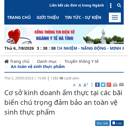
Liên kết các đơn vị trong Ngành
TRANG CHỦ
GIỚI THIỆU
TIN TỨC - SỰ KIỆN
HOẠT ĐỘN
Toggle
naviga
UYÊN NGHIỆP - TRÁCH NHIỆM - NĂNG ĐỘNG - MINH BẠCH - HIỆ
Thứ 6, 7/8/2026
3
:
38
:
09
Trang chủ
Danh mục
Truyền thông Y tế
An toàn vệ sinh thực phẩm
|
Thứ 2, 29/05/2023
|
15:49
1282
Lượt xem
+
|
A
-
A
A
Cơ sở kinh doanh ẩm thực tại các bãi
biển chú trọng đảm bảo an toàn vệ
sinh thực phẩm
Đọc bài
Lưu