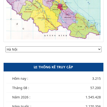
THỐNG KÊ TRUY CẬP
Hôm nay :
3.215
Tháng 08 :
57.200
Năm 2026 :
1.545.428
Năm trước :
2.270.356