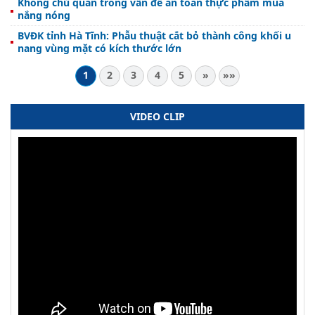
Không chủ quan trong vấn đề an toàn thực phẩm mùa
nắng nóng
BVĐK tỉnh Hà Tĩnh: Phẫu thuật cắt bỏ thành công khối u
nang vùng mặt có kích thước lớn
1
2
3
4
5
»
»»
VIDEO CLIP