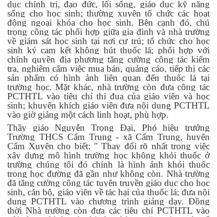
dục chính trị, đạo đức, lối sống, giáo dục kỹ năng
sống cho học sinh; thường xuyên tổ chức các hoạt
động ngoại khóa cho học sinh. Bên cạnh đó, chú
trọng công tác phối hợp giữa gia đình và nhà trường
về giám sát học sinh tại nơi cư trú; tổ chức cho học
sinh ký cam kết không hút thuốc lá; phối hợp với
chính quyền địa phương tăng cường công tác kiểm
tra, nghiêm cấm việc mua bán, quảng cáo, tiếp thị các
sản phẩm có hình ảnh liên quan đến thuốc lá tại
trường học. Mặt khác, nhà trường còn đưa công tác
PCTHTL vào tiêu chí thi đua của giáo viên và học
sinh; khuyến khích giáo viên đưa nội dung PCTHTL
vào giờ giảng một cách linh hoạt, phù hợp.
Thầy giáo Nguyễn Trọng Đại, Phó hiệu trưởng
Trường THCS Cẩm Trung - xã Cẩm Trung, huyện
Cẩm Xuyên cho biết: "
Thay đổi rõ nhất trong việc
xây dựng mô hình trường học không khói thuốc ở
trường chúng tôi đó chính là hình ảnh khói thuốc
trong học đường đã gần như không còn. Nhà trường
đã tăng cường công tác tuyên truyền giáo dục cho học
sinh, cán bộ, giáo viên về tác hại của thuốc lá; đưa nội
dung PCTHTL vào chương trình giảng dạy. Đồng
thời Nhà trường còn đưa các tiêu chí PCTHTL vào