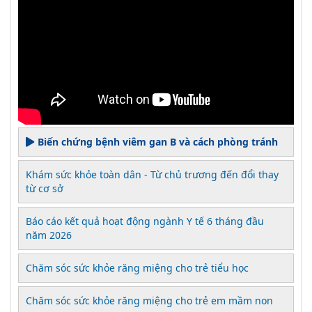
Biến chứng bệnh viêm gan B và cách phòng tránh
Khám sức khỏe toàn dân - Từ chủ trương đến đổi thay
từ cơ sở
Báo cáo kết quả hoạt động ngành Y tế 6 tháng đầu
năm 2026
Chăm sóc sức khỏe răng miệng cho trẻ tiểu học
Chăm sóc sức khỏe răng miệng cho trẻ em mầm non