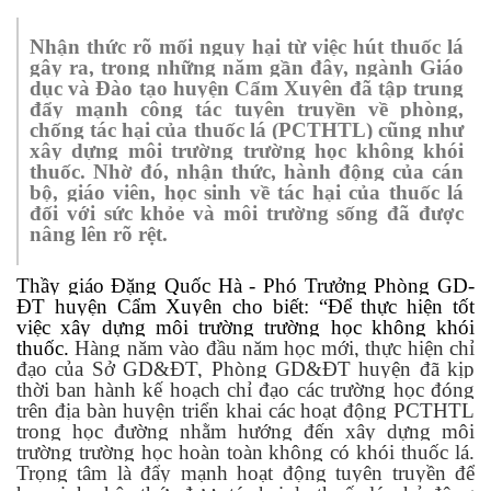
Nhận thức rõ mối nguy hại từ việc hút thuốc lá
gây ra, trong những năm gần đây,
n
gành Giáo
dục và Đào tạo huyện Cẩm Xuyên đã tập trung
đẩy mạnh công tác tuyên truyền về phòng,
chống tác hại của thuốc lá (PCTHTL) cũng như
xây dựng môi trường trường học không khói
thuốc. Nhờ đó, nhận thức, hành động của cán
bộ, giáo viên, học sinh về tác hại của thuốc lá
đối với sức khỏe và môi trường sống đã được
nâng lên rõ rệt.
Thầy giáo Đặng Quốc Hà - Phó Trưởng Phòng GD-
ĐT huyện Cẩm Xuyên cho biết: “Để thực hiện tốt
việc xây dựng môi trường trường học không khói
thuốc.
Hàng năm vào đầu năm học mới, thực hiện chỉ
đạo của Sở GD&ĐT, Phòng GD&ĐT huyện đã kịp
thời ban hành kế hoạch chỉ đạo các trường học đóng
trên địa bàn huyện triển khai các hoạt động PCTHTL
trong học đường nhằm hướng đến xây dựng môi
trường trường học hoàn toàn không có khói thuốc lá.
Trọng tâm là đẩy mạnh hoạt động tuyên truyền để