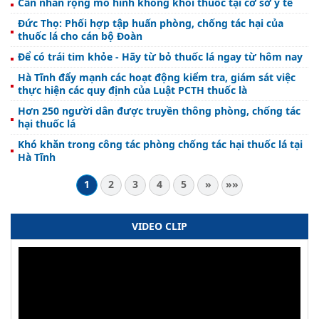
Cần nhân rộng mô hình không khói thuốc tại cơ sở y tế
Đức Thọ: Phối hợp tập huấn phòng, chống tác hại của
thuốc lá cho cán bộ Đoàn
Để có trái tim khỏe - Hãy từ bỏ thuốc lá ngay từ hôm nay
Hà Tĩnh đẩy mạnh các hoạt động kiểm tra, giám sát việc
thực hiện các quy định của Luật PCTH thuốc là
Hơn 250 người dân được truyền thông phòng, chống tác
hại thuốc lá
Khó khăn trong công tác phòng chống tác hại thuốc lá tại
Hà Tĩnh
1
2
3
4
5
»
»»
VIDEO CLIP