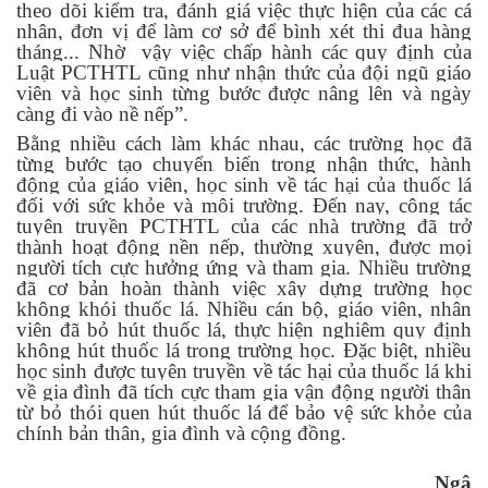
theo dõi kiểm tra, đánh giá việc thực hiện của các cá
nhân, đơn vị để làm cơ sở để bình xét thi đua hàng
tháng... Nhờ vậy việc chấp hành các quy định của
Luật PCTHTL cũng như nhận thức của đội ngũ giáo
viên và học sinh từng bước được nâng lên và ngày
càng đi vào nề nếp”.
Bằng nhiều cách làm khác nhau, các trường học đã
từng bước tạo chuyển biến trong nhận thức, hành
động của giáo viên, học sinh về tác hại của thuốc lá
đối với sức khỏe và môi trường. Đến nay, công tác
tuyên truyền PCTHTL của các nhà trường đã trở
thành hoạt động nền nếp, thường xuyên, được mọi
người tích cực hưởng ứng và tham gia. Nhiều trường
đã cơ bản hoàn thành việc xây dựng trường học
không khói thuốc lá. Nhiều cán bộ, giáo viên, nhân
viên đã bỏ hút thuốc lá, thực hiện nghiêm quy định
không hút thuốc lá trong trường học. Đặc biệt, nhiều
học sinh được tuyên truyền về tác hại của thuốc lá khi
về gia đình đã tích cực tham gia vận động người thân
từ bỏ thói quen hút thuốc lá để bảo vệ sức khỏe của
chính bản thân, gia đình và cộng đồng.
Ngân