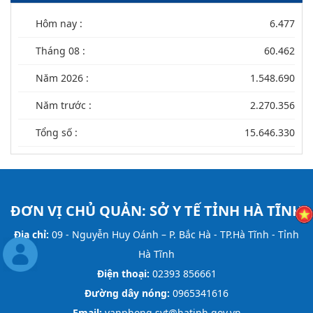
Hôm nay :
6.477
Tháng 08 :
60.462
Năm 2026 :
1.548.690
Năm trước :
2.270.356
Tổng số :
15.646.330
ĐƠN VỊ CHỦ QUẢN:
SỞ Y TẾ TỈNH HÀ TĨNH
Địa chỉ:
09 - Nguyễn Huy Oánh – P. Bắc Hà - TP.Hà Tĩnh - Tỉnh
Hà Tĩnh
Điện thoại:
02393 856661
Đường dây nóng:
0965341616
Email:
vanphong.syt@hatinh.gov.vn