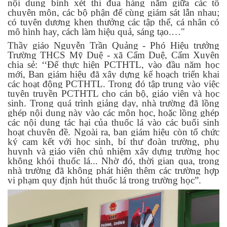
nội dung bình xét thi đua hàng năm giữa các tổ
chuyên môn, các bộ phận để cùng giám sát lẫn nhau;
có tuyên dương khen thưởng các tập thể, cá nhân có
mô hình hay, cách làm hiệu quả, sáng tạo.…"
Thầy giáo Nguyễn Trần Quảng - Phó Hiệu trưởng
Trường THCS Mỹ Duệ - xã Cẩm Duệ, Cẩm Xuyên
chia sẻ: ‘‘Để thực hiện
PCTHTL
, vào đầu năm học
mới, Ban giám hiệu đã xây dựng kế hoạch triển khai
các hoạt động PCTHTL. Trong đó tập trung vào việc
tuyên truyền PCTHTL cho cán bộ, giáo viên và học
sinh. Trong quá trình giảng dạy, nhà trường đã lồng
ghép nội dung này vào các môn học, hoặc lồng ghép
các nội dung tác hại của thuốc lá vào các buổi sinh
hoạt chuyên đề. Ngoài ra, ban giám hiệu còn tổ chức
ký cam kết với học sinh, bí thư đoàn trường, phụ
huynh và giáo viên chủ nhiệm xây dựng trường học
không khói thuốc lá... Nhờ đó, thời gian qua, trong
nhà trường đã không phát hiện thêm các trường hợp
vi phạm quy định hút thuốc lá trong trường học”.