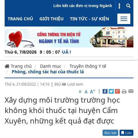
Liên kết các đơn vị trong Ngành
TRANG CHỦ
GIỚI THIỆU
TIN TỨC - SỰ KIỆN
HOẠT ĐỘN
Toggle
naviga
CHUY
Thứ 6, 7/8/2026
9
:
05
:
07
Trang chủ
Danh mục
Truyền thông Y tế
Phòng, chống tác hại của thuốc lá
|
Thứ 4, 21/09/2022
|
14:10
862
Lượt xem
+
|
A
-
A
A
Xây dựng môi trường trường học
không khói thuốc tại huyện Cẩm
Xuyên, những kết quả đạt được
Đọc bài
Lưu