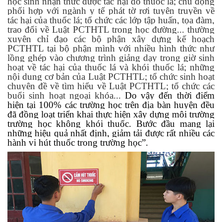
học sinh nhận thức được tác hại do thuốc lá; chủ động
phối hợp với ngành y tế phát tờ rơi tuyên truyền về
tác hại của thuốc lá; tổ chức các lớp tập huấn, tọa đàm,
trao đổi về Luật PCTHTL trong học đường... thường
xuyên chỉ đạo các bộ phận xây dựng kế hoạch
PCTHTL tại bộ phận mình với nhiều hình thức như
lồng ghép vào chương trình giảng dạy trong giờ sinh
hoạt về tác hại của thuốc lá và khói thuốc lá; những
nội dung cơ bản của Luật PCTHTL; tổ chức sinh hoạt
chuyên đề về tìm hiểu về Luật PCTHTL; tổ chức các
buổi sinh hoạt ngoại khóa...
D
o vậy đến thời điểm
hiện tại 100% các trường học trên địa bàn huyện đều
đã đồng loạt triển khai thực hiện xây dựng môi trường
trường học không khói thuốc
. B
ước đầu mang lại
những hiệu quả nhất định, giảm tải được rất nhiều các
hành vi hút thuốc trong trường học”.